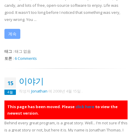
candy, and lots of free, open-source software to enjoy. Life was
good. It wasn't too long before I noticed that something was very,
very wrong. You ...
계속
태그
:
태그 없음
토론
:
6 Comments
이야기
15
작성자
Jonathan
에
2008년 4월 15일
.
4월
This page has been moved. Please
click here
to view the
newest version.
Behind every great program, is a great story. Well... I'm not sure if this
is a great story or not, but here it is. My name is Jonathan Thomas. I