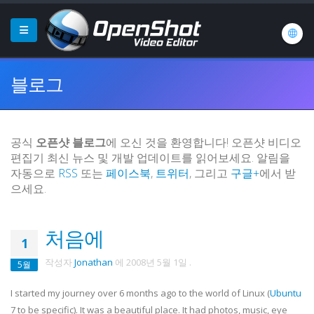
블로그
공식
오픈샷 블로그
에 오신 것을 환영합니다! 오픈샷 비디오
편집기 최신 뉴스 및 개발 업데이트를 읽어보세요. 알림을
자동으로
RSS
또는
페이스북
,
트위터
, 그리고
구글+
에서 받
으세요.
처음에
1
작성자
Jonathan
에
2008년 5월 1일
.
5월
I started my journey over 6 months ago to the world of Linux (
Ubuntu
7 to be specific). It was a beautiful place. It had photos, music, eye