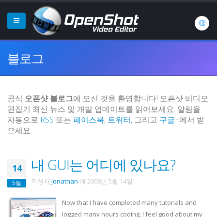
블로그
공식
오픈샷 블로그
에 오신 것을 환영합니다! 오픈샷 비디오
편집기 최신 뉴스 및 개발 업데이트를 읽어보세요. 알림을
자동으로
RSS
또는
페이스북
,
트위터
, 그리고
구글+
에서 받
으세요.
내 GUI는 어디에 있나요?
14
작성자
Jonathan
에
2008년 5월 14일
.
5월
Now that I have completed many tutorials and
logged many hours coding, I feel good about my