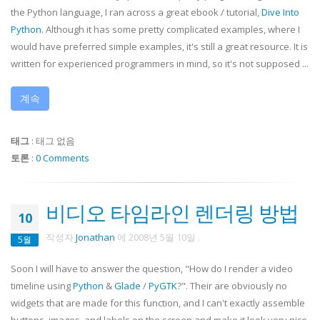
the Python language, I ran across a great
ebook
/ tutorial,
Dive Into
Python
. Although it has some pretty complicated examples, where I
would have preferred simple examples, it's still a great resource. It is
written for experienced programmers in mind, so it's not supposed ...
계속
태그
:
태그 없음
토론
:
0 Comments
비디오 타임라인 렌더링 방법
10
작성자
Jonathan
에
2008년 5월 10일
.
5월
Soon I will have to answer the question, "How do I render a video
timeline using
Python
&
Glade
/
PyGTK
?". Their are obviously no
widgets that are made for this function, and I can't exactly assemble