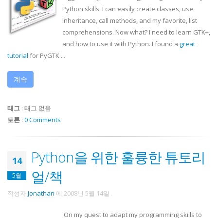
Python skills. I can easily create classes, use
inheritance, call methods, and my favorite, list
comprehensions. Now what? I need to learn
GTK
+,
and how to use it with Python. I found a
great
tutorial
for
PyGTK
...
계속
태그
:
태그 없음
토론
:
0 Comments
Python을 위한 훌륭한 튜토리
14
얼/책
5월
작성자
Jonathan
에
2008년 5월 14일
.
On my quest to adapt my programming skills to