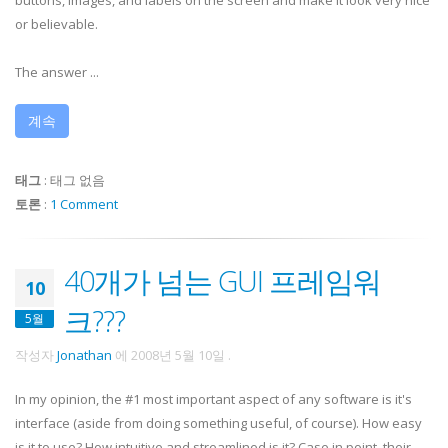
buttons, images, and labels on the screen and make it look very nice
or believable.
The answer ...
계속
태그
:
태그 없음
토론
:
1 Comment
40개가 넘는 GUI 프레임워
10
크???
5월
작성자
Jonathan
에
2008년 5월 10일
.
In my opinion, the #1 most important aspect of any software is it's
interface (aside from doing something useful, of course). How easy
is it to use? How intuitive and streamlined is it? Case in point, their