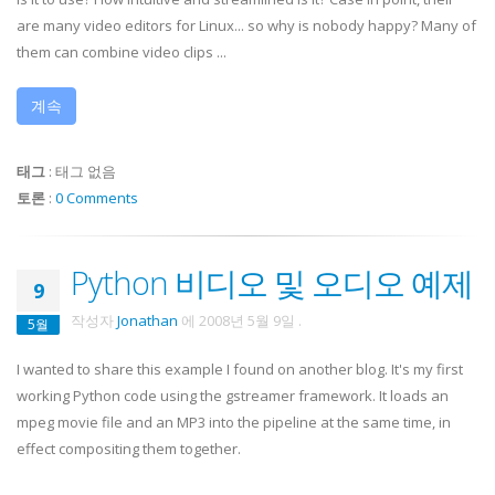
are many video editors for Linux... so why is nobody happy? Many of
them can combine video clips ...
계속
태그
:
태그 없음
토론
:
0 Comments
Python 비디오 및 오디오 예제
9
작성자
Jonathan
에
2008년 5월 9일
.
5월
I wanted to share this example I found on another blog. It's my first
working Python code using the gstreamer framework. It loads an
mpeg movie file and an MP3 into the pipeline at the same time, in
effect compositing them together.