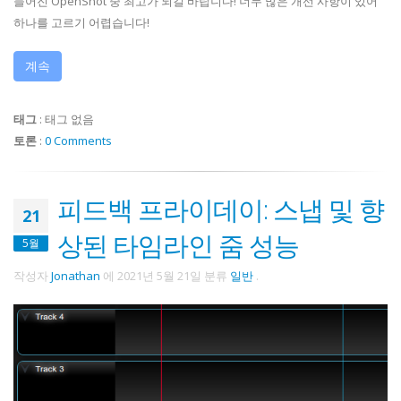
들어진 OpenShot 중 최고가 되길 바랍니다! 너무 많은 개선 사항이 있어
하나를 고르기 어렵습니다!
계속
태그
:
태그 없음
토론
:
0 Comments
피드백 프라이데이: 스냅 및 향
21
상된 타임라인 줌 성능
5월
작성자
Jonathan
에
2021년 5월 21일
분류
일반
.