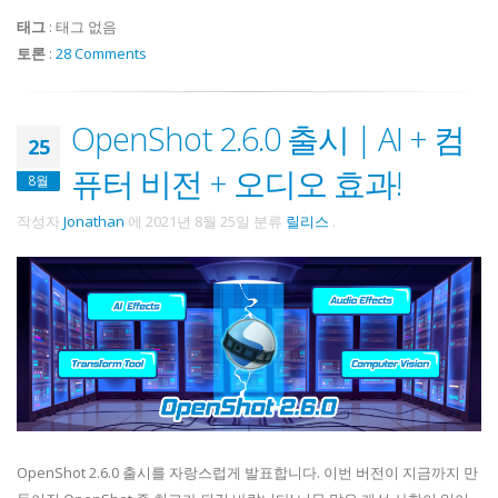
태그
:
태그 없음
토론
:
28 Comments
OpenShot 2.6.0 출시 | AI + 컴
25
퓨터 비전 + 오디오 효과!
8월
작성자
Jonathan
에
2021년 8월 25일
분류
릴리스
.
OpenShot 2.6.0 출시를 자랑스럽게 발표합니다. 이번 버전이 지금까지 만