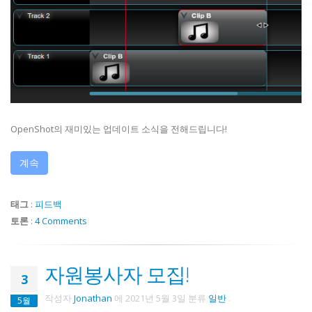
OpenShot의 재미있는 업데이트 소식을 전해드립니다!
계속
태그
:
피드백
토론
:
4 Comments
자원봉사자 모집!
3
작성자
Jonathan
에
2021년 5월 3일
분류
일반
.
5월