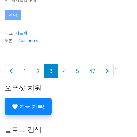
이" 게시물입니다!
계속
태그
:
피드백
토론
:
0 Comments
…
1
2
3
4
5
47
오픈샷 지원
지금 기부!
블로그 검색