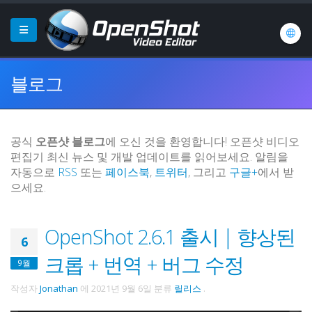
블로그
공식
오픈샷 블로그
에 오신 것을 환영합니다! 오픈샷 비디오
편집기 최신 뉴스 및 개발 업데이트를 읽어보세요. 알림을
자동으로
RSS
또는
페이스북
,
트위터
, 그리고
구글+
에서 받
으세요.
OpenShot 2.6.1 출시 | 향상된
6
크롭 + 번역 + 버그 수정
9월
작성자
Jonathan
에
2021년 9월 6일
분류
릴리스
.