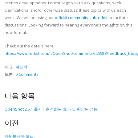
scenes developments. I encourage you to ask questions, seek
clarifications, and/or otherwise discuss these topics with us each
week. We will be using our
official community subreddit
to faciliate
discussions. Looking forward to hearing everyone's thoughts on this
new format.
Check out the details here:
https://www.reddit.com/r/OpenShot/comments/n233t8/feedback_frid
태그
:
피드백
토론
:
0 Comments
다음 항목
OpenShot 2.5.1 출시 | 최적화된 효과 및 향상된 성능
이전
자원봉사자 모집!