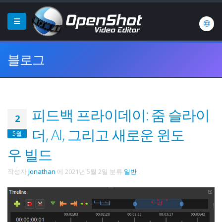
블로그
피드백 프라이데이: 줌 슬라이
2
더, AI, 그리고 새로운 윈도
5월
우 빌드
작성자
Jonathan
에
2021년 5월 2일
분류
일반
.