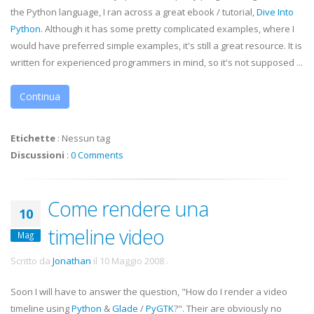
the Python language, I ran across a great
ebook
/ tutorial,
Dive Into
Python
. Although it has some pretty complicated examples, where I
would have preferred simple examples, it's still a great resource. It is
written for experienced programmers in mind, so it's not supposed ...
Continua
Etichette
:
Nessun tag
Discussioni
:
0 Comments
Come rendere una
10
timeline video
Mag
Scritto da
Jonathan
il
10 Maggio 2008
.
Soon I will have to answer the question, "How do I render a video
timeline using
Python
&
Glade
/
PyGTK
?". Their are obviously no