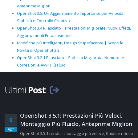
Anteprime Migliori
OpenShot 3.5: Un Aggiornamento Importante per Velocità,
Stabilità e Controllo Creativo
OpenShot 3.4 Rilasciato | Prestazioni Migliorate, Nuovi Effetti,
Aggiornamenti Entusiasmanti!
Modifiche più Intelligenti, Design Stupefacente | Scopri le
Novità di OpenShot 3.3
OpenShot 3.2.1 Rilasciato | Stabilità Migliorata, Numerose
Correzioni e Avvii Più Fluidi!
Ultimi
Post
OpenShot 3.5.1: Prestazioni Più Veloci,
6
Montaggio Più Fluido, Anteprime Migliori
Apr
OpenShot 3.5.1 rende il montaggio più veloce, fluido e rifinito