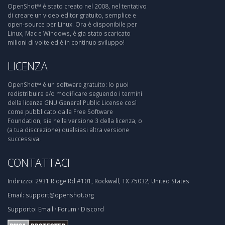
OpenShot™ è stato creato nel 2008, nel tentativo
di creare un video editor gratuito, semplice e
open-source per Linux. Ora è disponibile per
Linux, Mac e Windows, è gia stato scaricato
milioni di volte ed è in continuo sviluppo!
LICENZA
OpenShot™ è un software gratuito: lo puoi
redistribuire e/o modificare seguendo i termini
della licenza GNU General Public License così
come pubblicato dalla Free Software
Foundation, sia nella versione 3 della licenza, o
(a tua discrezione) qualsiasi altra versione
successiva.
CONTATTACI
Indirizzo:
2931 Ridge Rd #101, Rockwall, TX 75032, United States
Email:
support@openshot.org
Supporto:
Email
·
Forum
·
Discord