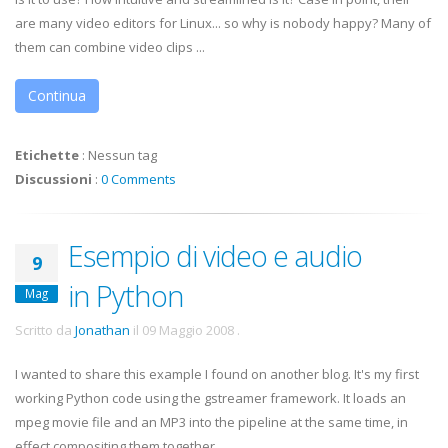
are many video editors for Linux... so why is nobody happy? Many of
them can combine video clips ...
Continua
Etichette
:
Nessun tag
Discussioni
:
0 Comments
Esempio di video e audio
9
in Python
Mag
Scritto da
Jonathan
il
09 Maggio 2008
.
I wanted to share this example I found on another blog. It's my first
working Python code using the gstreamer framework. It loads an
mpeg movie file and an MP3 into the pipeline at the same time, in
effect compositing them together.