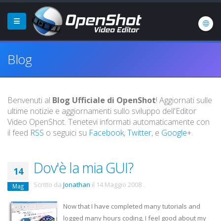
Blog
Benvenuti al
Blog Ufficiale di OpenShot
! Aggiornati sulle
ultime notizie e aggiornamenti sullo sviluppo dell'Editor
Video OpenShot. Tenetevi informati automaticamente con
il feed
RSS
o seguici su
Facebook
,
Twitter
, e
Google+
.
Dov'è la mia GUI?
14
Scritto da
Jonathan
il
14 Maggio 2008
.
Mag
Now that I have completed many tutorials and
logged many hours coding, I feel good about my