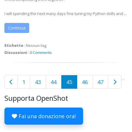
I will spending the next many days fine tuning my Python skills and ...
Continua
Etichette
:
Nessun tag
Discussioni
:
0 Comments
…
1
43
44
45
46
47
Supporta OpenShot
Fai una donazione ora!