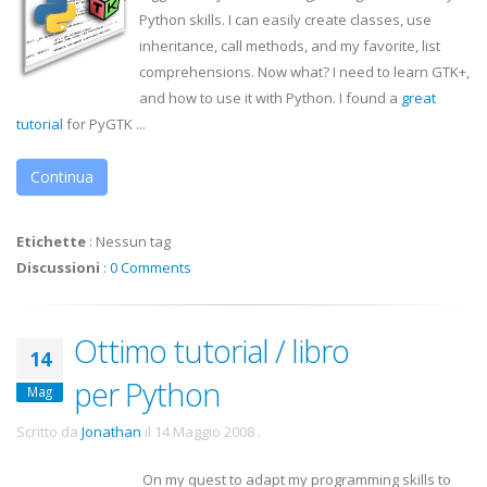
Python skills. I can easily create classes, use
inheritance, call methods, and my favorite, list
comprehensions. Now what? I need to learn
GTK
+,
and how to use it with Python. I found a
great
tutorial
for
PyGTK
...
Continua
Etichette
:
Nessun tag
Discussioni
:
0 Comments
Ottimo tutorial / libro
14
per Python
Mag
Scritto da
Jonathan
il
14 Maggio 2008
.
On my quest to adapt my programming skills to