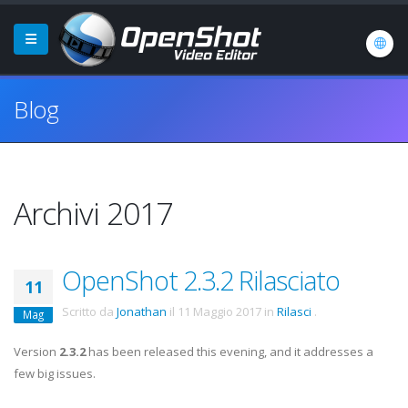
Blog
Archivi 2017
OpenShot 2.3.2 Rilasciato
11
Scritto da
Jonathan
il
11 Maggio 2017
in
Rilasci
.
Mag
Version
2.3.2
has been released this evening, and it addresses a
few big issues.