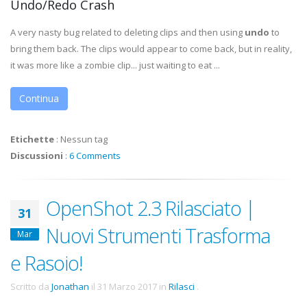
Undo/Redo Crash
A very nasty bug related to deleting clips and then using
undo
to
bring them back. The clips would appear to come back, but in reality,
it was more like a zombie clip... just waiting to eat ...
Continua
Etichette
:
Nessun tag
Discussioni
:
6 Comments
OpenShot 2.3 Rilasciato |
31
Nuovi Strumenti Trasforma
Mar
e Rasoio!
Scritto da
Jonathan
il
31 Marzo 2017
in
Rilasci
.