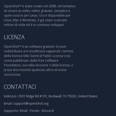
OpenShot™ è stato creato nel 2008, nel tentativo
di creare un video editor gratuito, semplice e
open-source per Linux. Ora è disponibile per
Linux, Mac e Windows, è gia stato scaricato
milioni di volte ed è in continuo sviluppo!
LICENZA
OpenShot™ è un software gratuito: lo puoi
redistribuire e/o modificare seguendo i termini
della licenza GNU General Public License così
come pubblicato dalla Free Software
Foundation, sia nella versione 3 della licenza, o
(a tua discrezione) qualsiasi altra versione
successiva.
CONTATTACI
Indirizzo:
2931 Ridge Rd #101, Rockwall, TX 75032, United States
Email:
support@openshot.org
Supporto:
Email
·
Forum
·
Discord