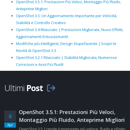
OpenShot 3.5.1: Prestazioni Più Veloci, Montaggio Più Fluido,
Anteprime Migliori
OpenShot 3.5: Un Aggiornamento Importante per Velocità,
Stabilità e Controllo Creativo
OpenShot 3.4 Rilasciato | Prestazioni Migliorate, Nuovi Effetti,
Aggiornamenti Entusiasmanti!
Modifiche più Intelligenti, Design Stupefacente | Scopri le
Novità di OpenShot 3.3
OpenShot 3.2.1 Rilasciato | Stabilità Migliorata, Numerose
Correzioni e Avvii Più Fluidi!
Ultimi
Post
OpenShot 3.5.1: Prestazioni Più Veloci,
6
Montaggio Più Fluido, Anteprime Migliori
Apr
OpenShot 3.5.1 rende il montaggio più veloce, fluido e rifinito