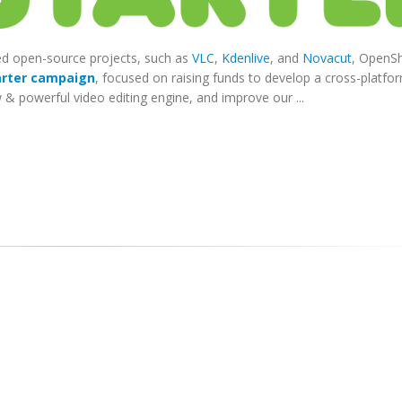
ded open-source projects, such as
VLC
,
Kdenlive
, and
Novacut
, OpenS
arter campaign
, focused on raising funds to develop a cross-platfo
& powerful video editing engine, and improve our ...