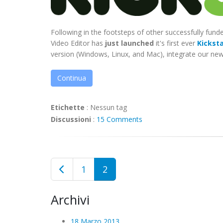
Following in the footsteps of other successfully fun
Video Editor has
just launched
it's first ever
Kickst
version (Windows, Linux, and Mac), integrate our new 
Continua
Etichette
:
Nessun tag
Discussioni
:
15 Comments
1
2
Archivi
18 Marzo 2013