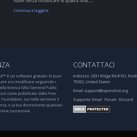
fluide senza modificare la qualità final......
Continua a leggere
NZA
CONTATTACI
™ è un software gratuito: lo puoi
Indirizzo:
2931 Ridge Rd #101, Rockw
buire e/o modificare seguendo i
75032, United States
della licenza GNU General Public
Email:
support@openshot.org
così come pubblicato dalla Free
 Foundation, sia nella versione 3
Supporto:
Email
·
Forum
·
Discord
enza, o (a tua discrezione) qualsiasi
sione successiva.