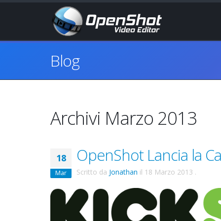
Blog
Archivi Marzo 2013
OpenShot Lancia la Ca
18
Scritto da
Jonathan
il
18 Marzo 2013
.
Mar