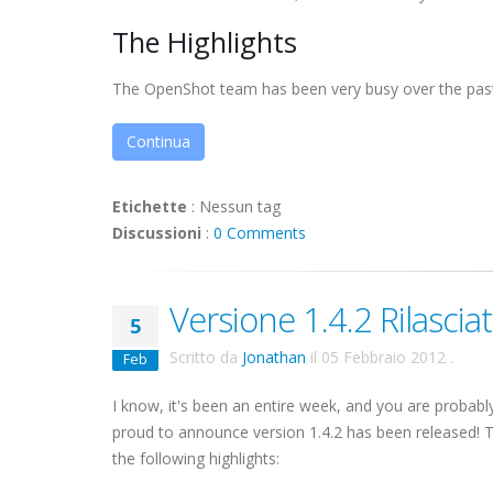
The Highlights
The OpenShot team has been very busy over the past 
Continua
Etichette
:
Nessun tag
Discussioni
:
0 Comments
Versione 1.4.2 Rilasciat
5
Scritto da
Jonathan
il
05 Febbraio 2012
.
Feb
I know, it's been an entire week, and you are probab
proud to announce version 1.4.2 has been released! T
the following highlights: