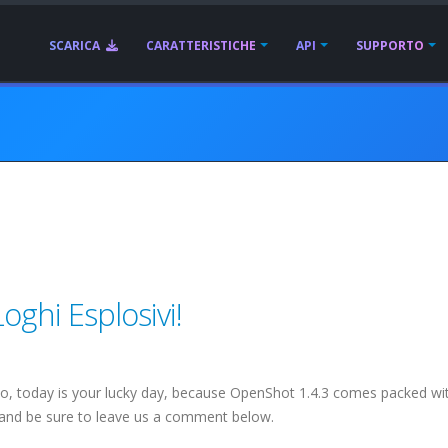
SCARICA
CARATTERISTICHE
API
SUPPORTO
oghi Esplosivi!
so, today is your lucky day, because OpenShot 1.4.3 comes packed wi
, and be sure to leave us a comment below.