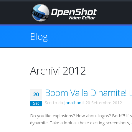
Blog
Archivi 2012
Boom Va la Dinamite! L
20
Scritto da
Jonathan
il
20 Settembre 2012
.
Set
Do you like explosions? How about logos? Both!?! If 
dynamite! Take a look at these exciting screenshots