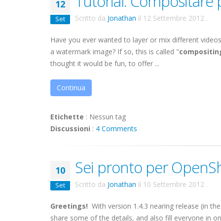
Tutorial: Compositare p
12
Scritto da
Jonathan
il
12 Settembre 2012
.
Set
Have you ever wanted to layer or mix different videos
a watermark image? If so, this is called "
compositin
thought it would be fun, to offer ...
Continua
Etichette
:
Nessun tag
Discussioni
:
4 Comments
Sei pronto per OpenSh
10
Scritto da
Jonathan
il
10 Settembre 2012
.
Set
Greetings!
With version 1.4.3 nearing release (in the
share some of the details, and also fill everyone in