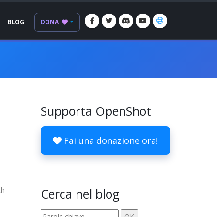
BLOG
DONA
Supporta OpenShot
Fai una donazione ora!
th
Cerca nel blog