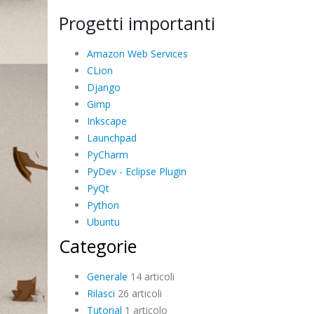
Progetti importanti
Amazon Web Services
CLion
Django
Gimp
Inkscape
Launchpad
PyCharm
PyDev - Eclipse Plugin
PyQt
Python
Ubuntu
Categorie
Generale
14 articoli
Rilasci
26 articoli
Tutorial
1 articolo