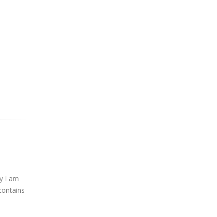
y I am
contains