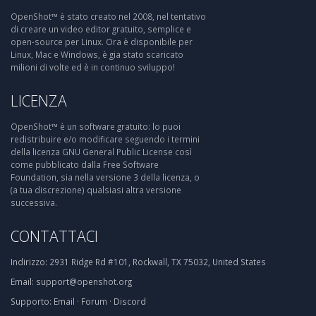
OpenShot™ è stato creato nel 2008, nel tentativo
di creare un video editor gratuito, semplice e
open-source per Linux. Ora è disponibile per
Linux, Mac e Windows, è gia stato scaricato
milioni di volte ed è in continuo sviluppo!
LICENZA
OpenShot™ è un software gratuito: lo puoi
redistribuire e/o modificare seguendo i termini
della licenza GNU General Public License così
come pubblicato dalla Free Software
Foundation, sia nella versione 3 della licenza, o
(a tua discrezione) qualsiasi altra versione
successiva.
CONTATTACI
Indirizzo:
2931 Ridge Rd #101, Rockwall, TX 75032, United States
Email:
support@openshot.org
Supporto:
Email
·
Forum
·
Discord