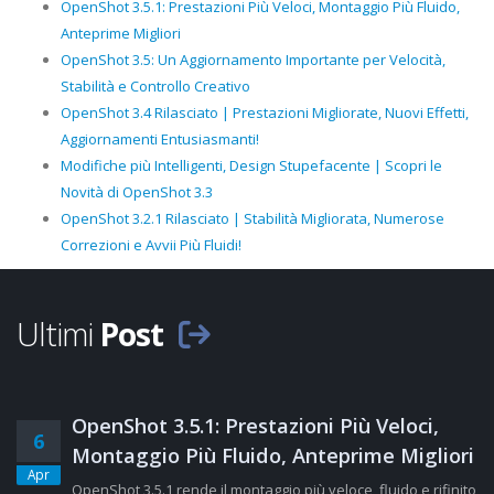
OpenShot 3.5.1: Prestazioni Più Veloci, Montaggio Più Fluido,
Anteprime Migliori
OpenShot 3.5: Un Aggiornamento Importante per Velocità,
Stabilità e Controllo Creativo
OpenShot 3.4 Rilasciato | Prestazioni Migliorate, Nuovi Effetti,
Aggiornamenti Entusiasmanti!
Modifiche più Intelligenti, Design Stupefacente | Scopri le
Novità di OpenShot 3.3
OpenShot 3.2.1 Rilasciato | Stabilità Migliorata, Numerose
Correzioni e Avvii Più Fluidi!
Ultimi
Post
OpenShot 3.5.1: Prestazioni Più Veloci,
6
Montaggio Più Fluido, Anteprime Migliori
Apr
OpenShot 3.5.1 rende il montaggio più veloce, fluido e rifinito