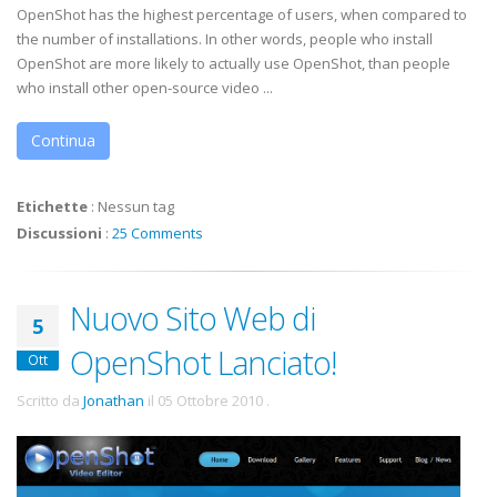
OpenShot has the highest percentage of users, when compared to
the number of installations. In other words, people who install
OpenShot are more likely to actually use OpenShot, than people
who install other open-source video ...
Continua
Etichette
:
Nessun tag
Discussioni
:
25 Comments
Nuovo Sito Web di
5
OpenShot Lanciato!
Ott
Scritto da
Jonathan
il
05 Ottobre 2010
.