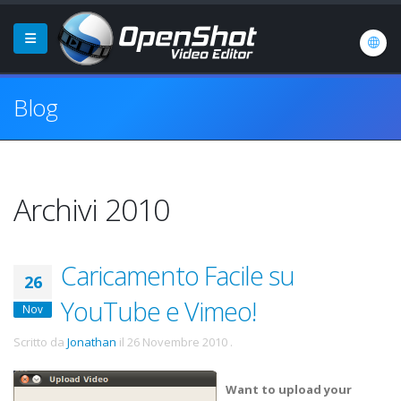
Blog
Archivi 2010
Caricamento Facile su
26
YouTube e Vimeo!
Nov
Scritto da
Jonathan
il
26 Novembre 2010
.
Want to upload your