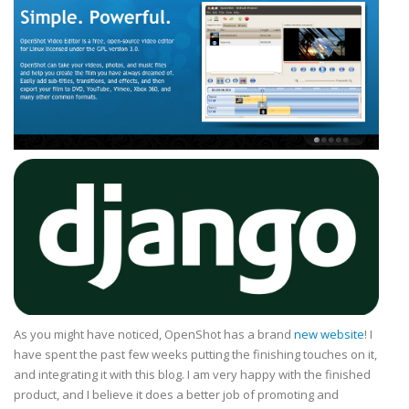
As you might have noticed, OpenShot has a brand
new website
! I
have spent the past few weeks putting the finishing touches on it,
and integrating it with this blog. I am very happy with the finished
product, and I believe it does a better job of promoting and