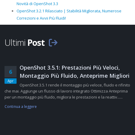
Novità di OpenShot 3.3
OpenShot 3.2.1 Rilasciato | Stabilità Migliorata, Numerose
Correzioni e Avvii Più Fluidi!
Ultimi
Post
OpenShot 3.5.1: Prestazioni Più Veloci,
6
Montaggio Più Fluido, Anteprime Migliori
Apr
OpenShot 3.5.1 rende il montaggio più veloce, fluido e rifinito
che mai. Aggiunge un flusso di lavoro integrato Ottimizza Anteprima
per un montaggio più fluido, migliora le prestazioni e la reattiv......
Continua a leggere