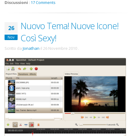
Discussioni
:
17 Comments
Nuovo Tema! Nuove Icone!
26
Così Sexy!
Nov
Scritto da
Jonathan
il
26 Novembre 2010
.