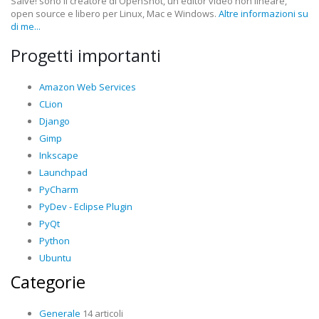
Salve! sono il creatore di OpenShot, un editor video non lineare,
open source e libero per Linux, Mac e Windows.
Altre informazioni su
di me...
Progetti importanti
Amazon Web Services
CLion
Django
Gimp
Inkscape
Launchpad
PyCharm
PyDev - Eclipse Plugin
PyQt
Python
Ubuntu
Categorie
Generale
14 articoli