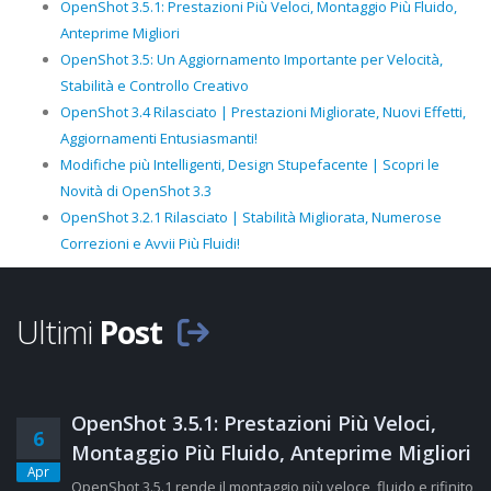
OpenShot 3.5.1: Prestazioni Più Veloci, Montaggio Più Fluido,
Anteprime Migliori
OpenShot 3.5: Un Aggiornamento Importante per Velocità,
Stabilità e Controllo Creativo
OpenShot 3.4 Rilasciato | Prestazioni Migliorate, Nuovi Effetti,
Aggiornamenti Entusiasmanti!
Modifiche più Intelligenti, Design Stupefacente | Scopri le
Novità di OpenShot 3.3
OpenShot 3.2.1 Rilasciato | Stabilità Migliorata, Numerose
Correzioni e Avvii Più Fluidi!
Ultimi
Post
OpenShot 3.5.1: Prestazioni Più Veloci,
6
Montaggio Più Fluido, Anteprime Migliori
Apr
OpenShot 3.5.1 rende il montaggio più veloce, fluido e rifinito