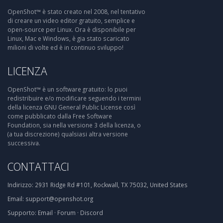
OpenShot™ è stato creato nel 2008, nel tentativo
di creare un video editor gratuito, semplice e
open-source per Linux. Ora è disponibile per
Linux, Mac e Windows, è gia stato scaricato
milioni di volte ed è in continuo sviluppo!
LICENZA
OpenShot™ è un software gratuito: lo puoi
redistribuire e/o modificare seguendo i termini
della licenza GNU General Public License così
come pubblicato dalla Free Software
Foundation, sia nella versione 3 della licenza, o
(a tua discrezione) qualsiasi altra versione
successiva.
CONTATTACI
Indirizzo:
2931 Ridge Rd #101, Rockwall, TX 75032, United States
Email:
support@openshot.org
Supporto:
Email
·
Forum
·
Discord