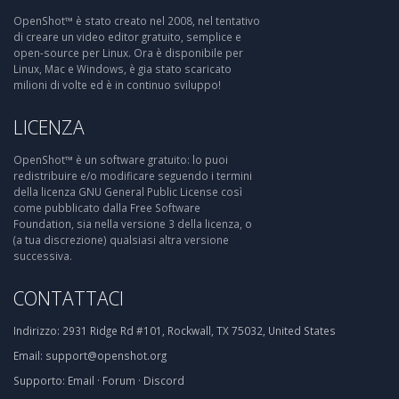
OpenShot™ è stato creato nel 2008, nel tentativo
di creare un video editor gratuito, semplice e
open-source per Linux. Ora è disponibile per
Linux, Mac e Windows, è gia stato scaricato
milioni di volte ed è in continuo sviluppo!
LICENZA
OpenShot™ è un software gratuito: lo puoi
redistribuire e/o modificare seguendo i termini
della licenza GNU General Public License così
come pubblicato dalla Free Software
Foundation, sia nella versione 3 della licenza, o
(a tua discrezione) qualsiasi altra versione
successiva.
CONTATTACI
Indirizzo:
2931 Ridge Rd #101, Rockwall, TX 75032, United States
Email:
support@openshot.org
Supporto:
Email
·
Forum
·
Discord