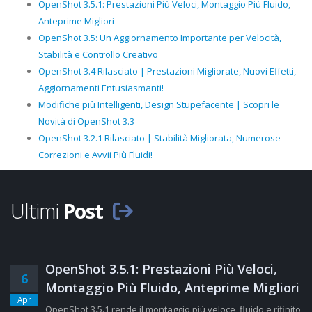
OpenShot 3.5.1: Prestazioni Più Veloci, Montaggio Più Fluido,
Anteprime Migliori
OpenShot 3.5: Un Aggiornamento Importante per Velocità,
Stabilità e Controllo Creativo
OpenShot 3.4 Rilasciato | Prestazioni Migliorate, Nuovi Effetti,
Aggiornamenti Entusiasmanti!
Modifiche più Intelligenti, Design Stupefacente | Scopri le
Novità di OpenShot 3.3
OpenShot 3.2.1 Rilasciato | Stabilità Migliorata, Numerose
Correzioni e Avvii Più Fluidi!
Ultimi
Post
OpenShot 3.5.1: Prestazioni Più Veloci,
6
Montaggio Più Fluido, Anteprime Migliori
Apr
OpenShot 3.5.1 rende il montaggio più veloce, fluido e rifinito