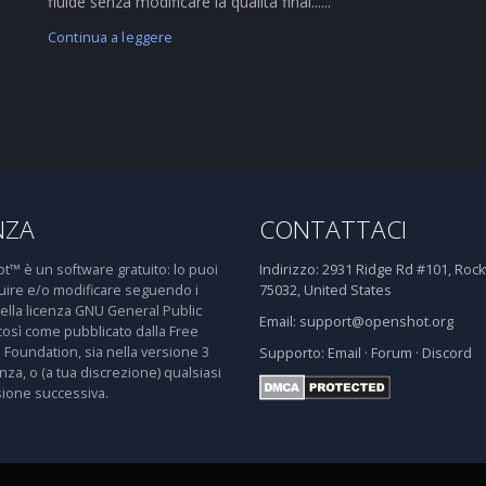
fluide senza modificare la qualità final......
Continua a leggere
NZA
CONTATTACI
™ è un software gratuito: lo puoi
Indirizzo:
2931 Ridge Rd #101, Rockw
buire e/o modificare seguendo i
75032, United States
della licenza GNU General Public
Email:
support@openshot.org
così come pubblicato dalla Free
 Foundation, sia nella versione 3
Supporto:
Email
·
Forum
·
Discord
enza, o (a tua discrezione) qualsiasi
sione successiva.