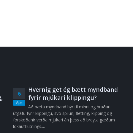
Hvernig get ég bætt myndband
6
,
fyrir mjúkari klippingu?
Apr
Að bæta myndband býr til minni og hraðari
útgáfu fyrir klippingu, svo spilun, fletting, klipping og
forskoðanir verða mjúkari án þess að breyta gæðum
lokaútflutnings....