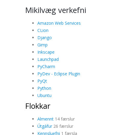
Mikilvæg verkefni
Amazon Web Services
CLion
Django
Gimp
Inkscape
Launchpad
PyCharm
PyDev - Eclipse Plugin
PyQt
Python
Ubuntu
Flokkar
Almennt
14 færslur
Útgáfur
26 færslur
Kennsluefni
1 færsla