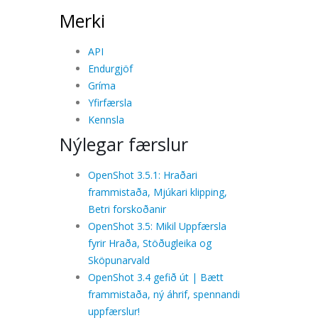
Merki
API
Endurgjöf
Gríma
Yfirfærsla
Kennsla
Nýlegar færslur
OpenShot 3.5.1: Hraðari
frammistaða, Mjúkari klipping,
Betri forskoðanir
OpenShot 3.5: Mikil Uppfærsla
fyrir Hraða, Stöðugleika og
Sköpunarvald
OpenShot 3.4 gefið út | Bætt
frammistaða, ný áhrif, spennandi
uppfærslur!