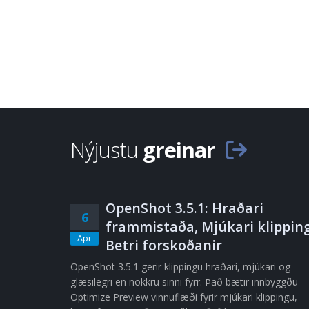
Nýjustu
greinar
OpenShot 3.5.1: Hraðari
6
frammistaða, Mjúkari klipping
Apr
Betri forskoðanir
OpenShot 3.5.1 gerir klippingu hraðari, mjúkari og
glæsilegri en nokkru sinni fyrr. Það bætir innbyggðu
Optimize Preview vinnuflæði fyrir mjúkari klippingu,