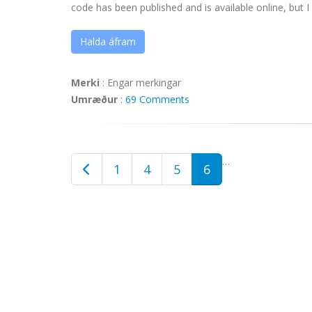
code has been published and is available online, but I .
Halda áfram
Merki
:
Engar merkingar
Umræður
:
69 Comments
…
1
4
5
6