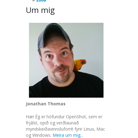
Um mig
Jonathan Thomas
Hæ! Ég er höfundur OpenShot, sem er
frjálst, opið og verðlaunað
myndskeiðavinnsluforrit fyrir Linux, Mac
og Windows.
Meira um mig...