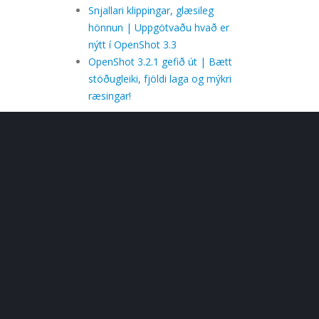
Snjallari klippingar, glæsileg
hönnun | Uppgötvaðu hvað er
nýtt í OpenShot 3.3
OpenShot 3.2.1 gefið út | Bætt
stöðugleiki, fjöldi laga og mýkri
ræsingar!