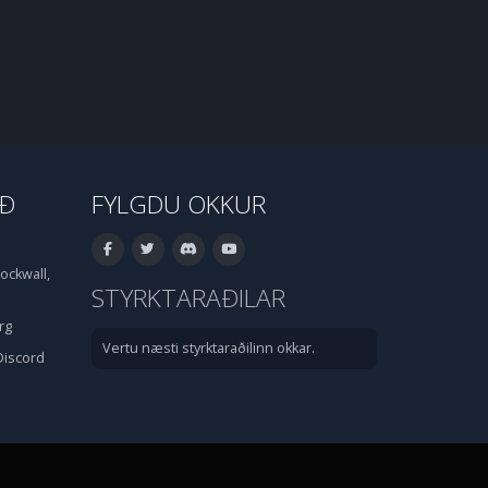
IÐ
FYLGDU OKKUR
ockwall,
STYRKTARAÐILAR
rg
Vertu næsti styrktaraðilinn okkar.
Discord