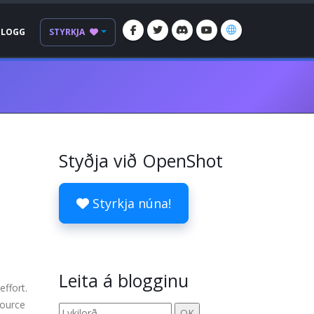
BLOGG
STYRKJA
Styðja við OpenShot
Styrkja núna!
Leita á blogginu
effort.
source