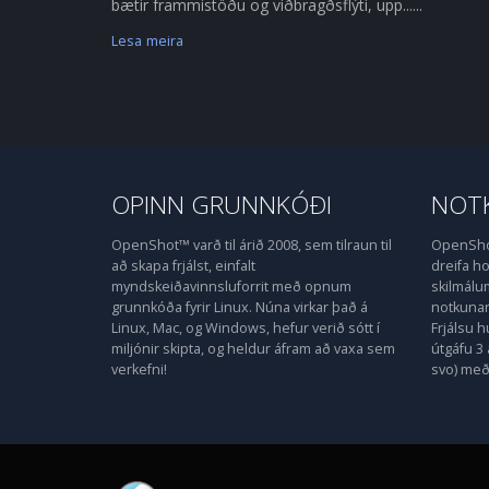
bætir frammistöðu og viðbragðsflýti, upp......
Lesa meira
OPINN GRUNNKÓÐI
NOTK
OpenShot™ varð til árið 2008, sem tilraun til
OpenShot
að skapa frjálst, einfalt
dreifa 
myndskeiðavinnsluforrit með opnum
skilmálu
grunnkóða fyrir Linux. Núna virkar það á
notkunarl
Linux, Mac, og Windows, hefur verið sótt í
Frjálsu 
miljónir skipta, og heldur áfram að vaxa sem
útgáfu 3 
verkefni!
svo) með 