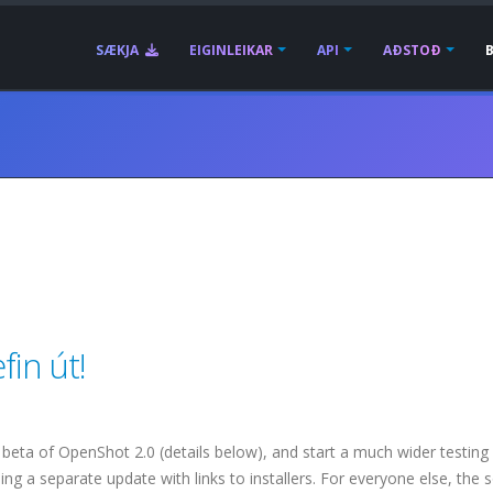
SÆKJA
EIGINLEIKAR
API
AÐSTOÐ
fin út!
 beta of OpenShot 2.0 (details below), and start a much wider testing 
ding a separate update with links to installers. For everyone else, the 