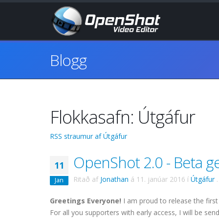
Blogg
Flokkasafn: Útgáfur
RSS straumur af Útgáfur
OpenShot 2.0 - Beta ge
11
Ritað af
Jonathan
á
11. janúar 2016
í
Útgáfur
.
Jan
Greetings Everyone!
I am proud to release the first
For all you supporters with early access, I will be sen