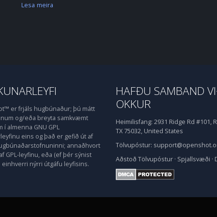
Lesa meira
UNARLEYFI
HAFÐU SAMBAND V
OKKUR
™ er frjáls hugbúnaður; þú mátt
honum og/eða breyta samkvæmt
Heimilisfang:
2931 Ridge Rd #101, R
m í almenna GNU GPL
TX 75032, United States
eyfinu eins og það er gefið út af
Tölvupóstur:
support@openshot.o
hugbúnaðarstofnuninni; annaðhvort
af GPL-leyfinu, eða (ef þér sýnist
Aðstoð
Tölvupóstur
·
Spjallsvæði
·
einhverri nýrri útgáfu leyfisins.