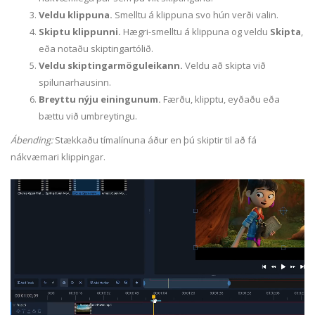
Veldu klippuna.
Smelltu á klippuna svo hún verði valin.
Skiptu klippunni.
Hægri-smelltu á klippuna og veldu
Skipta
,
eða notaðu skiptingartólið.
Veldu skiptingarmöguleikann.
Veldu að skipta við
spilunarhausinn.
Breyttu nýju einingunum.
Færðu, klipptu, eyðaðu eða
bættu við umbreytingu.
Ábending:
Stækkaðu tímalínuna áður en þú skiptir til að fá
nákvæmari klippingar.