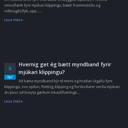
vinnuflæði fyrir mjúkari klippingu, bætir frammistöðu og
viðbragðsflýti, upp......
Lesa meira
Hvernig get ég bætt myndband fyrir
6
mjúkari klippingu?
Apr
Að bæta myndband býr til minni og hraðari útgáfu fyrir
klippingu, svo spilun, fletting, klipping og forskoðanir verða mjúkari
án þess að breyta gæðum lokaútflutnings....
Lesa meira