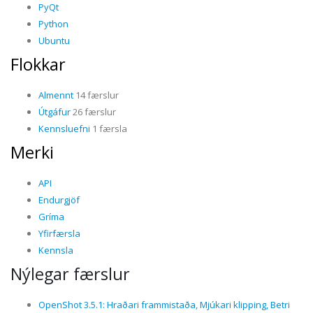
PyQt
Python
Ubuntu
Flokkar
Almennt
14 færslur
Útgáfur
26 færslur
Kennsluefni
1 færsla
Merki
API
Endurgjöf
Gríma
Yfirfærsla
Kennsla
Nýlegar færslur
OpenShot 3.5.1: Hraðari frammistaða, Mjúkari klipping, Betri