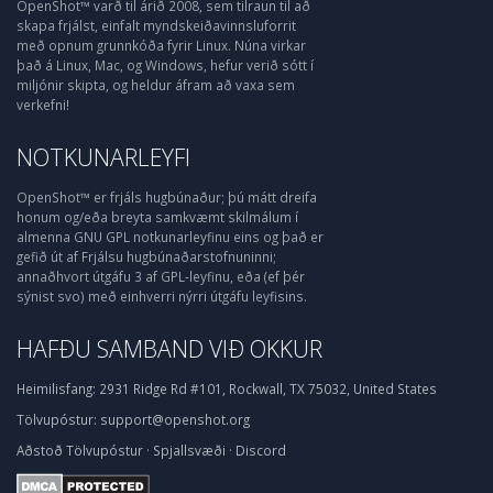
OpenShot™ varð til árið 2008, sem tilraun til að
skapa frjálst, einfalt myndskeiðavinnsluforrit
með opnum grunnkóða fyrir Linux. Núna virkar
það á Linux, Mac, og Windows, hefur verið sótt í
miljónir skipta, og heldur áfram að vaxa sem
verkefni!
NOTKUNARLEYFI
OpenShot™ er frjáls hugbúnaður; þú mátt dreifa
honum og/eða breyta samkvæmt skilmálum í
almenna GNU GPL notkunarleyfinu eins og það er
gefið út af Frjálsu hugbúnaðarstofnuninni;
annaðhvort útgáfu 3 af GPL-leyfinu, eða (ef þér
sýnist svo) með einhverri nýrri útgáfu leyfisins.
HAFÐU SAMBAND VIÐ OKKUR
Heimilisfang:
2931 Ridge Rd #101, Rockwall, TX 75032, United States
Tölvupóstur:
support@openshot.org
Aðstoð
Tölvupóstur
·
Spjallsvæði
·
Discord