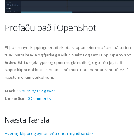
Prófaðu það í OpenShot
Ef þú ert nýr í klippingu er að skipta klippum einn hraðasti hátturinn
til að bæta hraða og fjarlægja villur. Sæktu og settu upp
OpenShot
Video Editor
(ókeypis og opinn hugbúnaður), og æfðu þig í að
skipta klippi nokkrum sinnum—þú munt nota þennan vinnuflæði í
næstum öllum verkefnum.
Merki
:
Spurningar og svör
Umræður
:
0 Comments
Næsta færsla
Hvernig klippi ég byrjun eða enda myndbands?