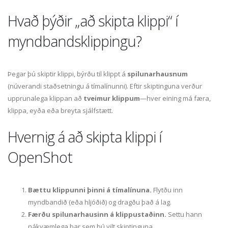
Hvað þýðir „að skipta klippi“ í
myndbandsklippingu?
Þegar þú skiptir klippi, býrðu til klippt á
spilunarhausnum
(núverandi staðsetningu á tímalínunni). Eftir skiptinguna verður
upprunalega klippan að
tveimur klippum
—hver eining má færa,
klippa, eyða eða breyta sjálfstætt.
Hvernig á að skipta klippi í
OpenShot
Bættu klippunni þinni á tímalínuna.
Flytðu inn
myndbandið (eða hljóðið) og dragðu það á lag.
Færðu spilunarhausinn á klippustaðinn.
Settu hann
nákvæmlega þar sem þú vilt skiptinguna.