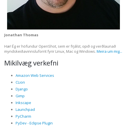
Jonathan Thomas
Hæ! Ég er höfundur OpenShot, sem er frjálst, opið og verðlaunað
myndskeiðavinnsluforrit fyrir Linux, Mac og Windows.
Meira um mig...
Mikilvæg verkefni
Amazon Web Services
CLion
Django
Gimp
Inkscape
Launchpad
PyCharm
PyDev - Eclipse Plugin