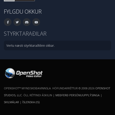
FYLGDU OKKUR
STYRKTARAÐILAR
Vertu næsti styrktaraðilinn okkar.
OPENSHOT™ MYNDSKEIÐAVINNSLA. HÖFUNDARRÉTTUR © 2008-2026
OPENSHOT
STUDIOS, LLC
. ÖLL RÉTTINDI ÁSKILIN |
MEÐFERÐ PERSÓNUUPPLÝSINGA
|
SKILMÁLAR
|
ÍSLENSKA (IS)