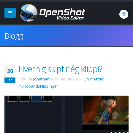
Blogg
Hvernig skiptir ég klippi?
20
Ritað af
Jonathan
á
20. janúar 2026
í
Grunnatriði
Jan
myndbandsklippingar
.