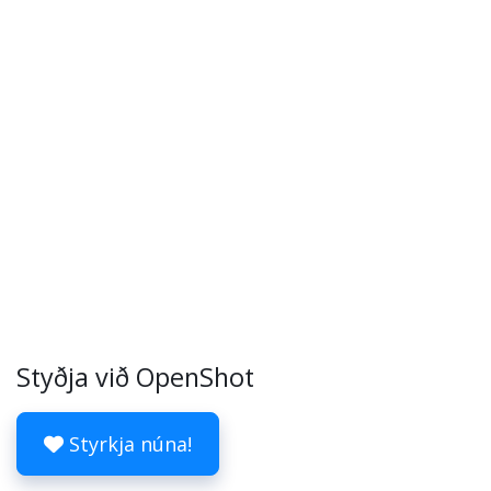
Styðja við OpenShot
Styrkja núna!