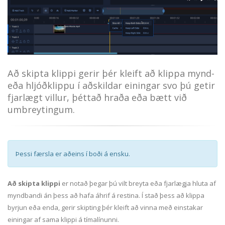
Að skipta klippi gerir þér kleift að klippa mynd-
eða hljóðklippu í aðskildar einingar svo þú getir
fjarlægt villur, þéttað hraða eða bætt við
umbreytingum.
Þessi færsla er aðeins í boði á ensku.
Að skipta klippi
er notað þegar þú vilt breyta eða fjarlægja hluta af
myndbandi án þess að hafa áhrif á restina. Í stað þess að klippa
byrjun eða enda, gerir skipting þér kleift að vinna með einstakar
einingar af sama klippi á tímalínunni.