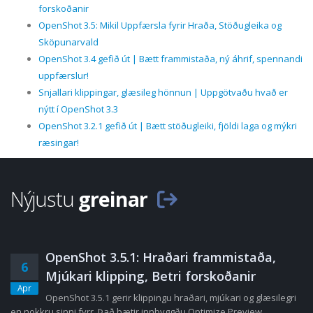
forskoðanir
OpenShot 3.5: Mikil Uppfærsla fyrir Hraða, Stöðugleika og
Sköpunarvald
OpenShot 3.4 gefið út | Bætt frammistaða, ný áhrif, spennandi
uppfærslur!
Snjallari klippingar, glæsileg hönnun | Uppgötvaðu hvað er
nýtt í OpenShot 3.3
OpenShot 3.2.1 gefið út | Bætt stöðugleiki, fjöldi laga og mýkri
ræsingar!
Nýjustu
greinar
OpenShot 3.5.1: Hraðari frammistaða,
6
Mjúkari klipping, Betri forskoðanir
Apr
OpenShot 3.5.1 gerir klippingu hraðari, mjúkari og glæsilegri
en nokkru sinni fyrr. Það bætir innbyggðu Optimize Preview