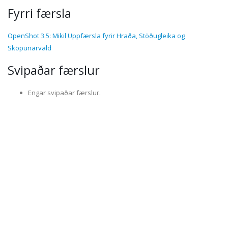
Fyrri færsla
OpenShot 3.5: Mikil Uppfærsla fyrir Hraða, Stöðugleika og
Sköpunarvald
Svipaðar færslur
Engar svipaðar færslur.