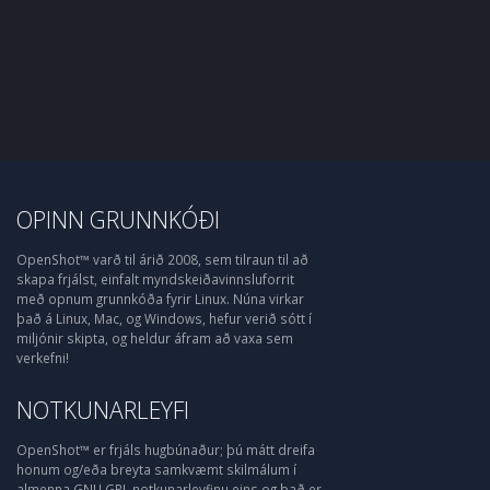
OPINN GRUNNKÓÐI
OpenShot™ varð til árið 2008, sem tilraun til að
skapa frjálst, einfalt myndskeiðavinnsluforrit
með opnum grunnkóða fyrir Linux. Núna virkar
það á Linux, Mac, og Windows, hefur verið sótt í
miljónir skipta, og heldur áfram að vaxa sem
verkefni!
NOTKUNARLEYFI
OpenShot™ er frjáls hugbúnaður; þú mátt dreifa
honum og/eða breyta samkvæmt skilmálum í
almenna GNU GPL notkunarleyfinu eins og það er