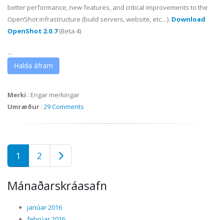
better performance, new features, and critical improvements to the
OpenShot infrastructure (build servers, website, etc…).
Download
OpenShot 2.0.7
(Beta 4)
...
Halda áfram
Merki
:
Engar merkingar
Umræður
:
29 Comments
1
2
Mánaðarskráasafn
janúar 2016
febrúar 2016