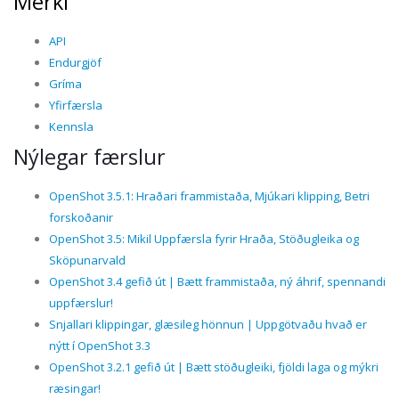
Merki
API
Endurgjöf
Gríma
Yfirfærsla
Kennsla
Nýlegar færslur
OpenShot 3.5.1: Hraðari frammistaða, Mjúkari klipping, Betri
forskoðanir
OpenShot 3.5: Mikil Uppfærsla fyrir Hraða, Stöðugleika og
Sköpunarvald
OpenShot 3.4 gefið út | Bætt frammistaða, ný áhrif, spennandi
uppfærslur!
Snjallari klippingar, glæsileg hönnun | Uppgötvaðu hvað er
nýtt í OpenShot 3.3
OpenShot 3.2.1 gefið út | Bætt stöðugleiki, fjöldi laga og mýkri
ræsingar!