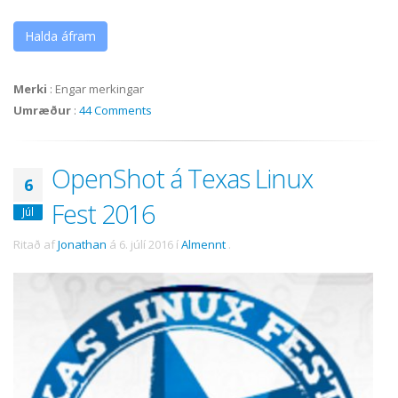
Halda áfram
Merki
:
Engar merkingar
Umræður
:
44 Comments
OpenShot á Texas Linux
6
Fest 2016
Júl
Ritað af
Jonathan
á
6. júlí 2016
í
Almennt
.