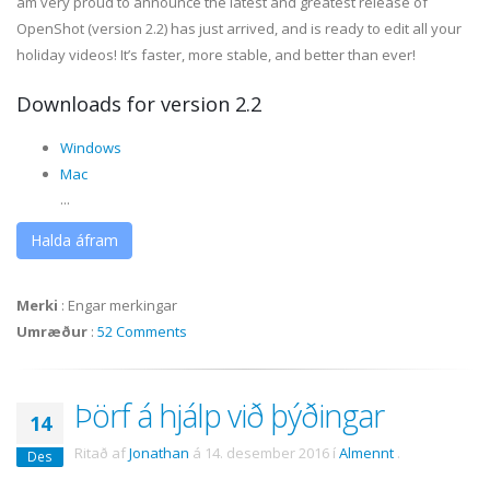
am very proud to announce the latest and greatest release of
OpenShot (version 2.2) has just arrived, and is ready to edit all your
holiday videos! It’s faster, more stable, and better than ever!
Downloads for version 2.2
Windows
Mac
...
Halda áfram
Merki
:
Engar merkingar
Umræður
:
52 Comments
Þörf á hjálp við þýðingar
14
Ritað af
Jonathan
á
14. desember 2016
í
Almennt
.
Des