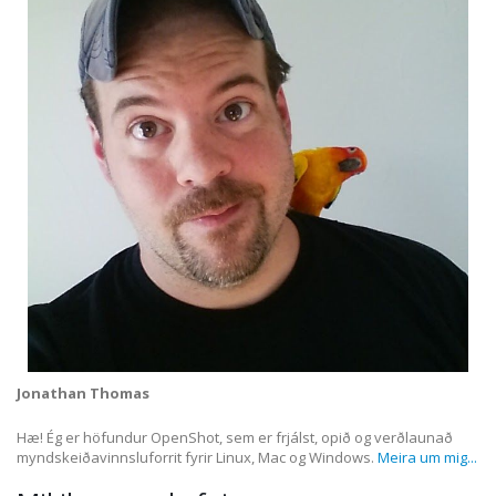
Jonathan Thomas
Hæ! Ég er höfundur OpenShot, sem er frjálst, opið og verðlaunað
myndskeiðavinnsluforrit fyrir Linux, Mac og Windows.
Meira um mig...