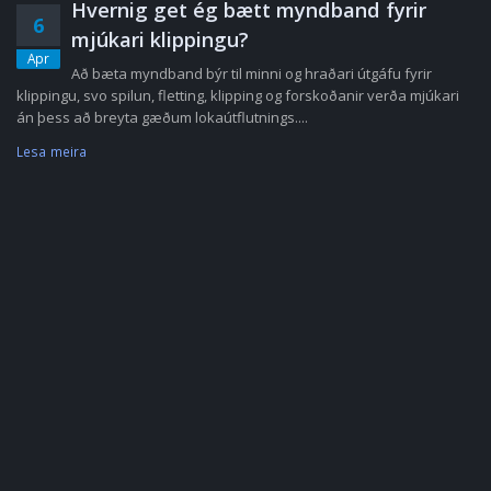
Hvernig get ég bætt myndband fyrir
6
mjúkari klippingu?
Apr
Að bæta myndband býr til minni og hraðari útgáfu fyrir
klippingu, svo spilun, fletting, klipping og forskoðanir verða mjúkari
án þess að breyta gæðum lokaútflutnings....
Lesa meira