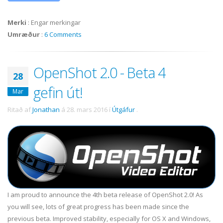
Merki
:
Engar merkingar
Umræður
:
6 Comments
OpenShot 2.0 - Beta 4
28
gefin út!
Mar
Ritað af
Jonathan
á
28. mars 2016
í
Útgáfur
.
I am proud to announce the 4th beta release of OpenShot 2.0! As
you will see, lots of great progress has been made since the
previous beta. Improved stability, especially for OS X and Windows,