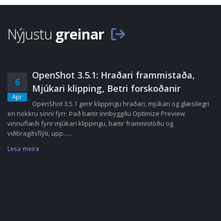
Nýjustu
greinar
OpenShot 3.5.1: Hraðari frammistaða,
6
Mjúkari klipping, Betri forskoðanir
Apr
OpenShot 3.5.1 gerir klippingu hraðari, mjúkari og glæsilegri
en nokkru sinni fyrr. Það bætir innbyggðu Optimize Preview
vinnuflæði fyrir mjúkari klippingu, bætir frammistöðu og
viðbragðsflýti, upp......
Lesa meira