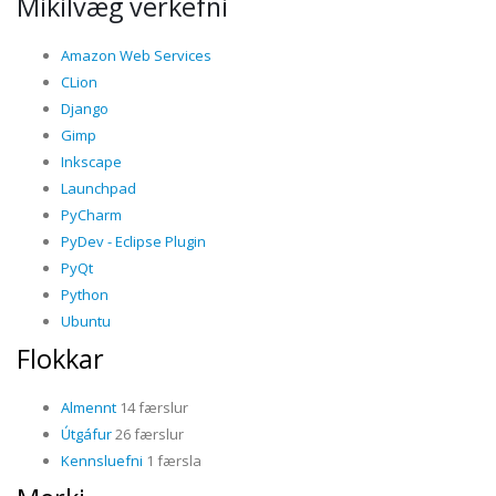
Mikilvæg verkefni
Amazon Web Services
CLion
Django
Gimp
Inkscape
Launchpad
PyCharm
PyDev - Eclipse Plugin
PyQt
Python
Ubuntu
Flokkar
Almennt
14 færslur
Útgáfur
26 færslur
Kennsluefni
1 færsla