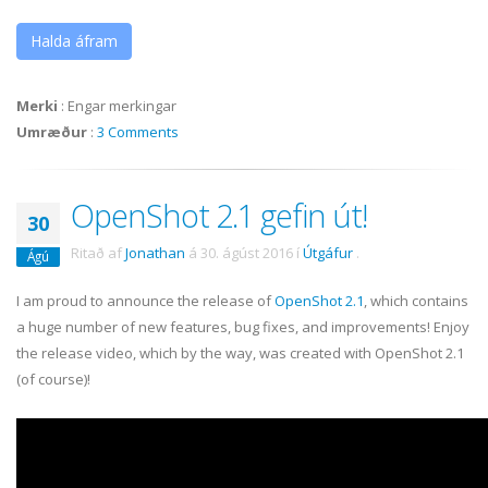
Halda áfram
Merki
:
Engar merkingar
Umræður
:
3 Comments
OpenShot 2.1 gefin út!
30
Ritað af
Jonathan
á
30. ágúst 2016
í
Útgáfur
.
Ágú
I am proud to announce the release of
OpenShot 2.1
, which contains
a huge number of new features, bug fixes, and improvements! Enjoy
the release video, which by the way, was created with OpenShot 2.1
(of course)!