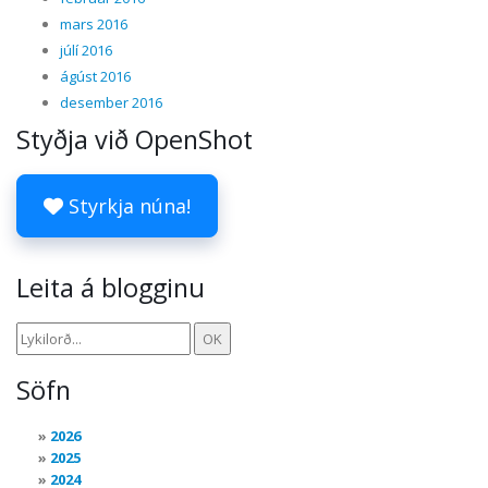
mars 2016
júlí 2016
ágúst 2016
desember 2016
Styðja við OpenShot
Styrkja núna!
Leita á blogginu
Söfn
2026
2025
2024