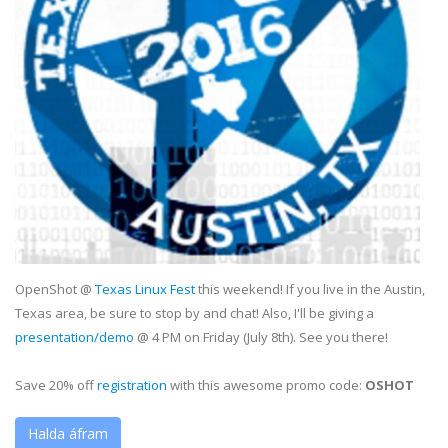
OpenShot @
Texas Linux Fest
this weekend! If you live in the Austin,
Texas area, be sure to stop by and chat! Also, I'll be giving a
presentation/demo
@ 4 PM on Friday (July 8th). See you there!
Save 20% off
registration
with this awesome promo code:
OSHOT
Halda áfram