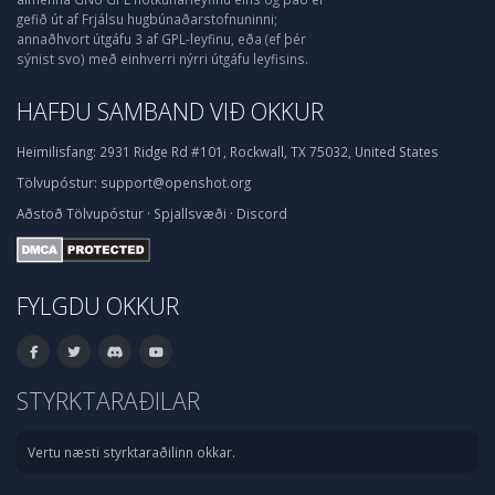
gefið út af Frjálsu hugbúnaðarstofnuninni;
annaðhvort útgáfu 3 af GPL-leyfinu, eða (ef þér
sýnist svo) með einhverri nýrri útgáfu leyfisins.
HAFÐU SAMBAND VIÐ OKKUR
Heimilisfang:
2931 Ridge Rd #101, Rockwall, TX 75032, United States
Tölvupóstur:
support@openshot.org
Aðstoð
Tölvupóstur
·
Spjallsvæði
·
Discord
FYLGDU OKKUR
STYRKTARAÐILAR
Vertu næsti styrktaraðilinn okkar.