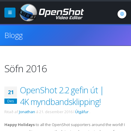
Blogg
Söfn 2016
OpenShot 2.2 gefin út |
21
4K myndbandsklipping!
Des
Ritað af
Jonathan
á
21. desember 2016
í
Útgáfur
.
Happy Holidays
to all the OpenShot supporters around the world! I