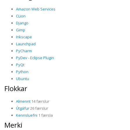
Amazon Web Services
CLion
Django
Gimp
Inkscape
Launchpad
PyCharm
PyDev - Eclipse Plugin
PyQt
Python
Ubuntu
Flokkar
Almennt
14 færslur
Útgáfur
26 færslur
Kennsluefni
1 færsla
Merki