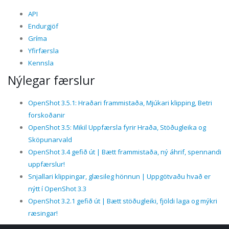
API
Endurgjöf
Gríma
Yfirfærsla
Kennsla
Nýlegar færslur
OpenShot 3.5.1: Hraðari frammistaða, Mjúkari klipping, Betri
forskoðanir
OpenShot 3.5: Mikil Uppfærsla fyrir Hraða, Stöðugleika og
Sköpunarvald
OpenShot 3.4 gefið út | Bætt frammistaða, ný áhrif, spennandi
uppfærslur!
Snjallari klippingar, glæsileg hönnun | Uppgötvaðu hvað er
nýtt í OpenShot 3.3
OpenShot 3.2.1 gefið út | Bætt stöðugleiki, fjöldi laga og mýkri
ræsingar!