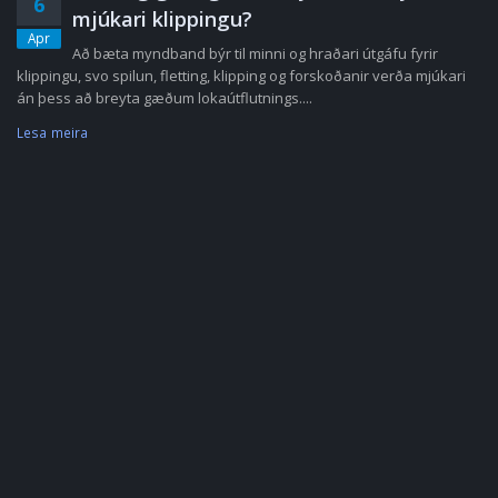
6
mjúkari klippingu?
Apr
Að bæta myndband býr til minni og hraðari útgáfu fyrir
klippingu, svo spilun, fletting, klipping og forskoðanir verða mjúkari
án þess að breyta gæðum lokaútflutnings....
Lesa meira