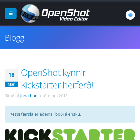
Blogg
OpenShot kynnir
18
Kickstarter herferð!
Mar
Ritað af
Jonathan
á
18. mars 2013
.
Þessi færsla er aðeins í boði á ensku.