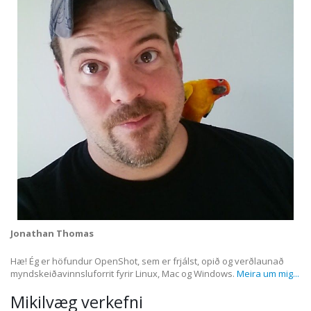
Jonathan Thomas
Hæ! Ég er höfundur OpenShot, sem er frjálst, opið og verðlaunað
myndskeiðavinnsluforrit fyrir Linux, Mac og Windows.
Meira um mig...
Mikilvæg verkefni