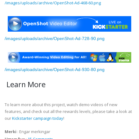
/images/uploads/archive/OpenShot-Ad-468-60.png
/images/uploads/archive/OpenShot-Ad-728-90.png
/images/uploads/archive/OpenShot-Ad-930-80.png
Learn More
To learn more about this project, watch demo videos of new
features, and check out all the rewards levels, please take a look at
our
Kickstarter campaign today
!
Merki
:
Engar merkingar
Umræður
:
15 Comments