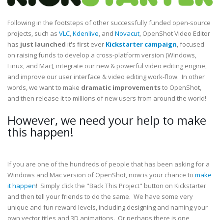
Following in the footsteps of other successfully funded open-source
projects, such as
VLC
,
Kdenlive
, and
Novacut
, OpenShot Video Editor
has
just launched
it's first ever
Kickstarter campaign
, focused
on raising funds to develop a cross-platform version (Windows,
Linux, and Mac), integrate our new & powerful video editing engine,
and improve our user interface & video editing work-flow. In other
words, we want to make
dramatic improvements
to OpenShot,
and then release it to millions of new users from around the world!
However, we need your help to make
this happen!
If you are one of the hundreds of people that has been asking for a
Windows and Mac version of OpenShot, now is your chance to
make
it happen
! Simply click the "Back This Project" button on Kickstarter
and then tell your friends to do the same. We have some very
unique and fun reward levels, including designing and naming your
own vector titles and 3D animations. Or perhaps there is one