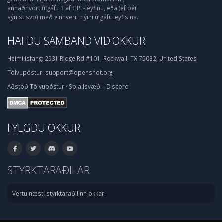
annaðhvort útgáfu 3 af GPL-leyfinu, eða (ef þér
sýnist svo) með einhverri nýrri útgáfu leyfisins.
HAFÐU SAMBAND VIÐ OKKUR
Heimilisfang:
2931 Ridge Rd #101, Rockwall, TX 75032, United States
Tölvupóstur:
support@openshot.org
Aðstoð
Tölvupóstur
·
Spjallsvæði
·
Discord
FYLGDU OKKUR
STYRKTARAÐILAR
Vertu næsti styrktaraðilinn okkar.