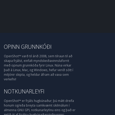
OPINN GRUNNKÓÐI
OpenShot™ varð til árið 2008, sem tilraun til að
skapa frjálst, einfalt myndskeiðavinnsluforrit
með opnum grunnkóða fyrir Linux. Núna virkar
það á Linux, Mac, og Windows, hefur verið sótt í
miljónir skipta, og heldur áfram að vaxa sem
verkefni!
NOTKUNARLEYFI
OpenShot™ er frjáls hugbúnaður; þú mátt dreifa
honum og/eða breyta samkvæmt skilmálum í
almenna GNU GPL notkunarleyfinu eins og það er
gefið út af Frjálsu hugbúnaðarstofnuninni;