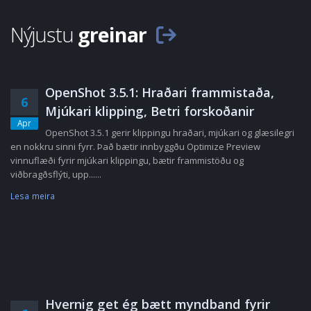
Nýjustu
greinar
OpenShot 3.5.1: Hraðari frammistaða,
6
Mjúkari klipping, Betri forskoðanir
Apr
OpenShot 3.5.1 gerir klippingu hraðari, mjúkari og glæsilegri
en nokkru sinni fyrr. Það bætir innbyggðu Optimize Preview
vinnuflæði fyrir mjúkari klippingu, bætir frammistöðu og
viðbragðsflýti, upp......
Lesa meira
Hvernig get ég bætt myndband fyrir