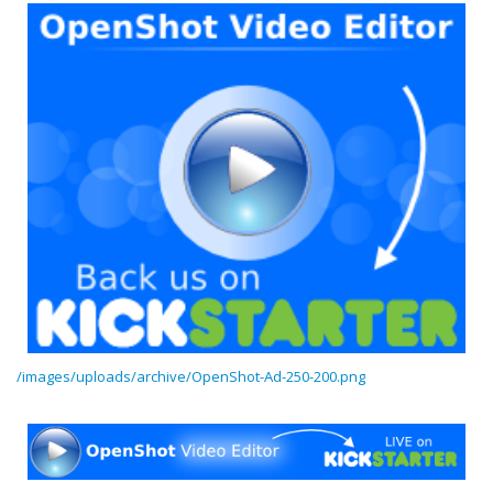
/images/uploads/archive/OpenShot-Ad-250-200.png