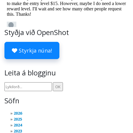
Styðja við OpenShot
Styrkja núna!
Leita á blogginu
Söfn
2026
2025
2024
2023