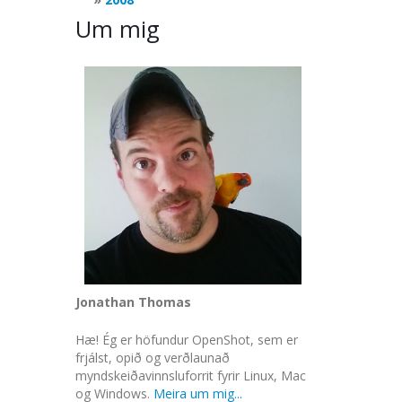
Um mig
Jonathan Thomas
Hæ! Ég er höfundur OpenShot, sem er
frjálst, opið og verðlaunað
myndskeiðavinnsluforrit fyrir Linux, Mac
og Windows.
Meira um mig...