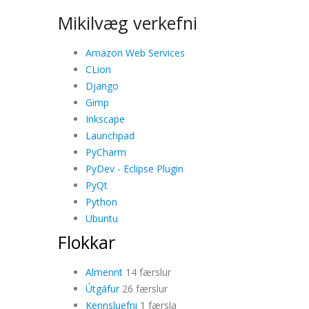
Mikilvæg verkefni
Amazon Web Services
CLion
Django
Gimp
Inkscape
Launchpad
PyCharm
PyDev - Eclipse Plugin
PyQt
Python
Ubuntu
Flokkar
Almennt
14 færslur
Útgáfur
26 færslur
Kennsluefni
1 færsla