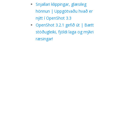
Snjallari klippingar, glæsileg
hönnun | Uppgötvaðu hvað er
nýtt í OpenShot 3.3
OpenShot 3.2.1 gefið út | Bætt
stöðugleiki, fjöldi laga og mýkri
ræsingar!