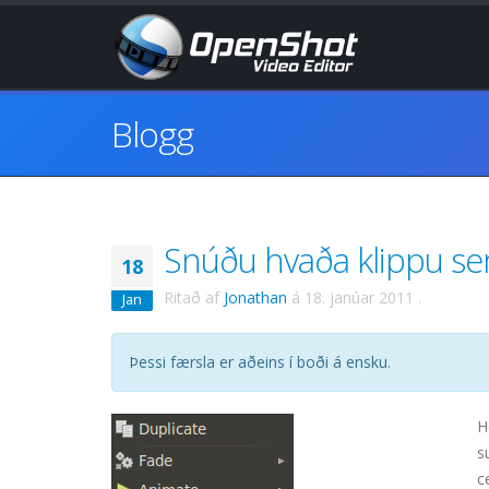
Blogg
Snúðu hvaða klippu sem 
18
Ritað af
Jonathan
á
18. janúar 2011
.
Jan
Þessi færsla er aðeins í boði á ensku.
H
s
c