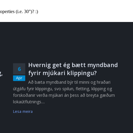
Hvernig get ég bætt myndband
6
,
fyrir mjúkari klippingu?
Apr
Að bæta myndband býr til minni og hraðari
útgáfu fyrir klippingu, svo spilun, fletting, klipping og
forskoðanir verða mjúkari án þess að breyta gæðum
lokaútflutnings....
Lesa meira