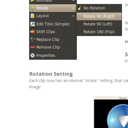
j
W
f
H
S
t
Rotation Setting
Each clip now has an internal "rotate" setting, that c
image: