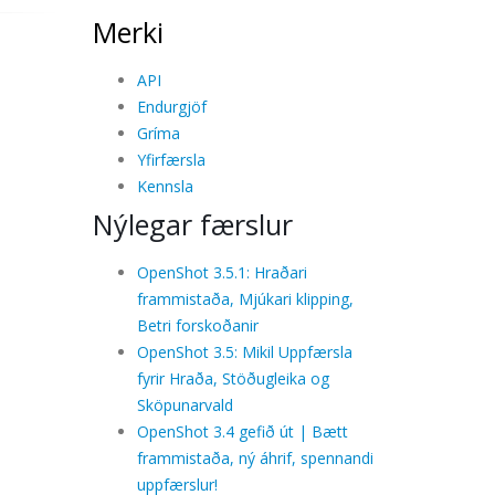
Merki
API
Endurgjöf
Gríma
Yfirfærsla
Kennsla
Nýlegar færslur
OpenShot 3.5.1: Hraðari
frammistaða, Mjúkari klipping,
Betri forskoðanir
OpenShot 3.5: Mikil Uppfærsla
fyrir Hraða, Stöðugleika og
Sköpunarvald
OpenShot 3.4 gefið út | Bætt
frammistaða, ný áhrif, spennandi
uppfærslur!