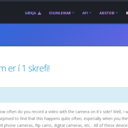
SÆKJA
EIGINLEIKAR
API
AÐSTOÐ
er í 1 skrefi!
ow often do you record a video with the camera on it's side? Well, I 
urprised to find that this happens quite often, especially when you thi
ell phone cameras, flip cams, digital cameras, etc... All of these device