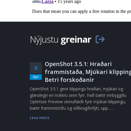
Nýjustu
greinar
OpenShot 3.5.1: Hraðari
6
frammistaða, Mjúkari klipping
Apr
Betri forskoðanir
OpenShot 3.5.1 gerir klippingu hraðari, mjúkari og
glæsilegri en nokkru sinni fyrr. Það bætir innbyggðu
Optimize Preview vinnuflæði fyrir mjúkari klippingu,
bætir frammistöðu og viðbragðsflýti, upp......
Lesa meira