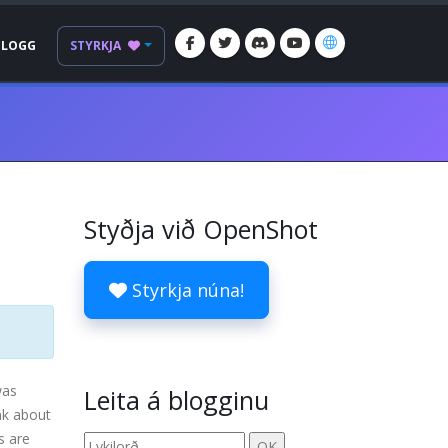
BLOGG
STYRKJA
Styðja við OpenShot
Styrkja núna!
was
Leita á blogginu
nk about
s are