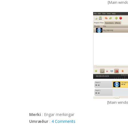
[Main wind
[Main windo
Merki
:
Engar merkingar
Umræður
:
4 Comments