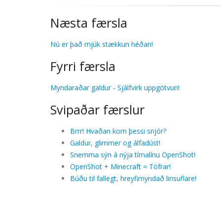
Næsta færsla
Nú er það mjúk stækkun héðan!
Fyrri færsla
Myndaraðar galdur - Sjálfvirk uppgötvun!
Svipaðar færslur
Brrr! Hvaðan kom þessi snjór?
Galdur, glimmer og álfadúst!
Snemma sýn á nýja tímalínu OpenShot!
OpenShot + Minecraft = Töfrar!
Búðu til fallegt, hreyfimyndað linsuflare!