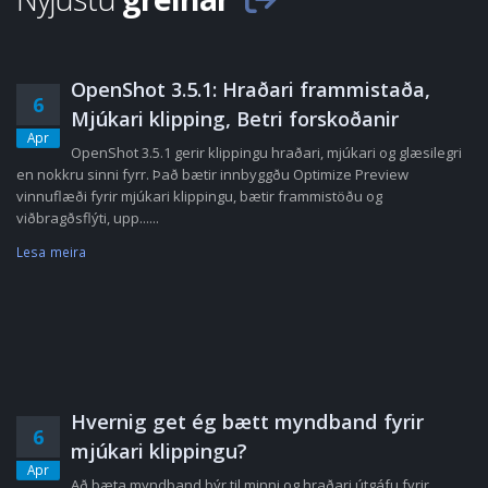
OpenShot 3.5.1: Hraðari frammistaða,
6
Mjúkari klipping, Betri forskoðanir
Apr
OpenShot 3.5.1 gerir klippingu hraðari, mjúkari og glæsilegri
en nokkru sinni fyrr. Það bætir innbyggðu Optimize Preview
vinnuflæði fyrir mjúkari klippingu, bætir frammistöðu og
viðbragðsflýti, upp......
Lesa meira
Hvernig get ég bætt myndband fyrir
6
mjúkari klippingu?
Apr
Að bæta myndband býr til minni og hraðari útgáfu fyrir