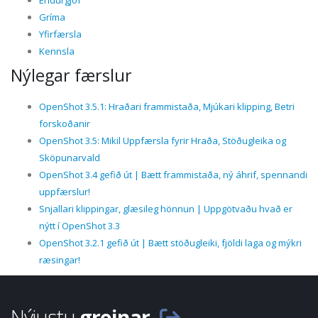
Endurgjöf
Gríma
Yfirfærsla
Kennsla
Nýlegar færslur
OpenShot 3.5.1: Hraðari frammistaða, Mjúkari klipping, Betri
forskoðanir
OpenShot 3.5: Mikil Uppfærsla fyrir Hraða, Stöðugleika og
Sköpunarvald
OpenShot 3.4 gefið út | Bætt frammistaða, ný áhrif, spennandi
uppfærslur!
Snjallari klippingar, glæsileg hönnun | Uppgötvaðu hvað er
nýtt í OpenShot 3.3
OpenShot 3.2.1 gefið út | Bætt stöðugleiki, fjöldi laga og mýkri
ræsingar!
Nýjustu
greinar