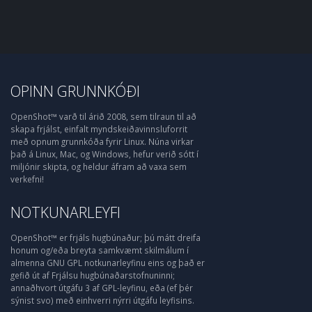
OPINN GRUNNKÓÐI
OpenShot™ varð til árið 2008, sem tilraun til að
skapa frjálst, einfalt myndskeiðavinnsluforrit
með opnum grunnkóða fyrir Linux. Núna virkar
það á Linux, Mac, og Windows, hefur verið sótt í
miljónir skipta, og heldur áfram að vaxa sem
verkefni!
NOTKUNARLEYFI
OpenShot™ er frjáls hugbúnaður; þú mátt dreifa
honum og/eða breyta samkvæmt skilmálum í
almenna GNU GPL notkunarleyfinu eins og það er
gefið út af Frjálsu hugbúnaðarstofnuninni;
annaðhvort útgáfu 3 af GPL-leyfinu, eða (ef þér
sýnist svo) með einhverri nýrri útgáfu leyfisins.