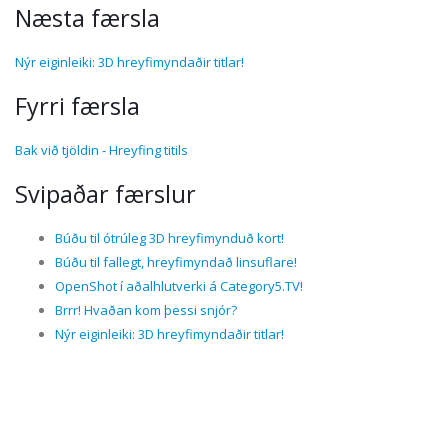
Næsta færsla
Nýr eiginleiki: 3D hreyfimyndaðir titlar!
Fyrri færsla
Bak við tjöldin - Hreyfing titils
Svipaðar færslur
Búðu til ótrúleg 3D hreyfimynduð kort!
Búðu til fallegt, hreyfimyndað linsuflare!
OpenShot í aðalhlutverki á Category5.TV!
Brrr! Hvaðan kom þessi snjór?
Nýr eiginleiki: 3D hreyfimyndaðir titlar!