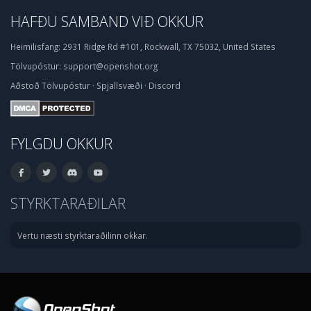
HAFÐU SAMBAND VIÐ OKKUR
Heimilisfang:
2931 Ridge Rd #101, Rockwall, TX 75032, United States
Tölvupóstur:
support@openshot.org
Aðstoð
Tölvupóstur
·
Spjallsvæði
·
Discord
FYLGDU OKKUR
STYRKTARAÐILAR
Vertu næsti styrktaraðilinn okkar.