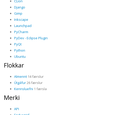
CLion
Django
Gimp
Inkscape
Launchpad
PyCharm
PyDev - Eclipse Plugin
PyQt
Python
Ubuntu
Flokkar
Almennt
14 færslur
Útgáfur
26 færslur
Kennsluefni
1 færsla
Merki
API