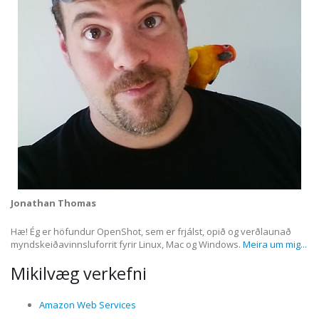
Jonathan Thomas
Hæ! Ég er höfundur OpenShot, sem er frjálst, opið og verðlaunað
myndskeiðavinnsluforrit fyrir Linux, Mac og Windows.
Meira um mig...
Mikilvæg verkefni
Amazon Web Services