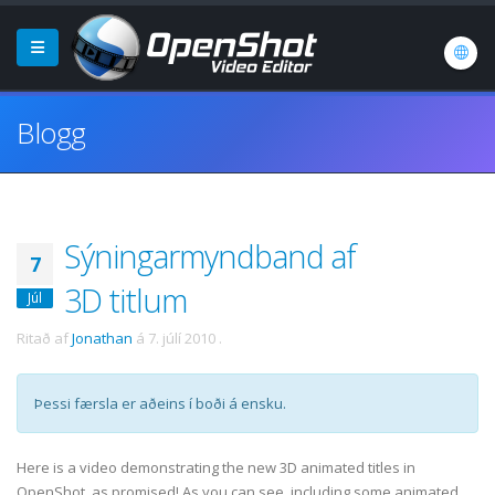
Blogg
Sýningarmyndband af
7
3D titlum
Júl
Ritað af
Jonathan
á
7. júlí 2010
.
Þessi færsla er aðeins í boði á ensku.
Here is a video demonstrating the new 3D animated titles in
OpenShot, as promised! As you can see, including some animated