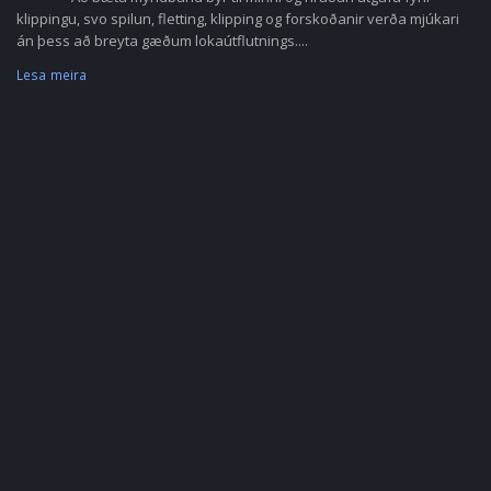
klippingu, svo spilun, fletting, klipping og forskoðanir verða mjúkari
án þess að breyta gæðum lokaútflutnings....
Lesa meira