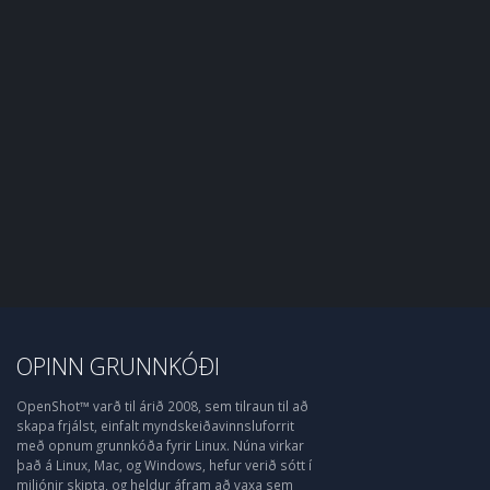
OPINN GRUNNKÓÐI
OpenShot™ varð til árið 2008, sem tilraun til að
skapa frjálst, einfalt myndskeiðavinnsluforrit
með opnum grunnkóða fyrir Linux. Núna virkar
það á Linux, Mac, og Windows, hefur verið sótt í
miljónir skipta, og heldur áfram að vaxa sem