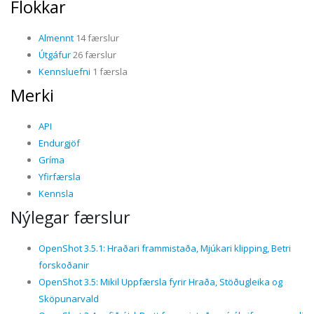
Flokkar
Almennt
14 færslur
Útgáfur
26 færslur
Kennsluefni
1 færsla
Merki
API
Endurgjöf
Gríma
Yfirfærsla
Kennsla
Nýlegar færslur
OpenShot 3.5.1: Hraðari frammistaða, Mjúkari klipping, Betri
forskoðanir
OpenShot 3.5: Mikil Uppfærsla fyrir Hraða, Stöðugleika og
Sköpunarvald