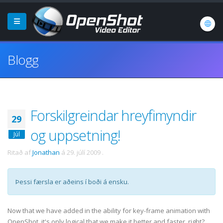
Blogg
Forskilgreindar hreyfimyndir
29
og uppsetning!
Júl
Ritað af
Jonathan
á
29. júlí 2009
.
Þessi færsla er aðeins í boði á ensku.
Now that we have added in the ability for key-frame animation with
OpenShot, it's only logical that we make it better and faster, right?