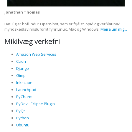
Jonathan Thomas
Hæ! Ég er höfundur OpenShot, sem er frjálst, opið og verðlaunað
myndskeiðavinnsluforrit fyrir Linux, Mac og Windows.
Meira um mig...
Mikilvæg verkefni
Amazon Web Services
CLion
Django
Gimp
Inkscape
Launchpad
PyCharm
PyDev - Eclipse Plugin
PyQt
Python
Ubuntu