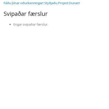
Fáðu þínar viðurkenningar! Styðjaðu Project Durian!
Svipaðar færslur
Engar svipaðar færslur.