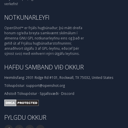
verkefni!
NOTKUNARLEYFI
OpenShot™ er frjáls hugbúnaður; þú mátt dreifa
honum og/eða breyta samkvæmt skilmálum í
almenna GNU GPL notkunarleyfinu eins og það er
gefið út af Frjálsu hugbúnaðarstofnuninni;
annaðhvort útgáfu 3 af GPL-leyfinu, eða (ef þér
sýnist svo) með einhverri nýrri útgáfu leyfisins.
HAFÐU SAMBAND VIÐ OKKUR
Heimilisfang:
2931 Ridge Rd #101, Rockwall, TX 75032, United States
Tölvupóstur:
support@openshot.org
Aðstoð
Tölvupóstur
·
Spjallsvæði
·
Discord
FYLGDU OKKUR