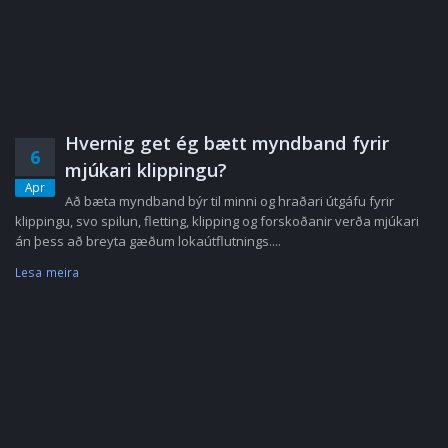
Hvernig get ég bætt myndband fyrir
6
mjúkari klippingu?
Apr
Að bæta myndband býr til minni og hraðari útgáfu fyrir
klippingu, svo spilun, fletting, klipping og forskoðanir verða mjúkari
án þess að breyta gæðum lokaútflutnings....
Lesa meira