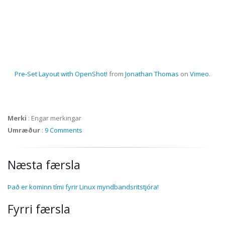
Pre-Set Layout with OpenShot!
from
Jonathan Thomas
on
Vimeo
.
Merki
:
Engar merkingar
Umræður
:
9 Comments
Næsta færsla
Það er kominn tími fyrir Linux myndbandsritstjóra!
Fyrri færsla