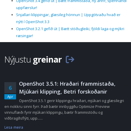
OpenShot 3.4 gefið út | Bætt frammistaða, ný áhrif, spennandi
uppfærslur!
Snjallari klippingar, glæsileg hönnun | Uppgötvaðu hvað er
nýtt í OpenShot 3.3
OpenShot 3.2.1 gefið út | Bætt stöðugleiki, fjöldi laga og mýkri
ræsingar!
Nýjustu
greinar
OpenShot 3.5.1: Hraðari frammistaða,
6
Mjúkari klipping, Betri forskoðanir
Apr
OpenShot 3.5.1 gerir klippingu hraðari, mjúkari og glæsilegri
en nokkru sinni fyrr. Það bætir innbyggðu Optimize Preview
vinnuflæði fyrir mjúkari klippingu, bætir frammistöðu og
viðbragðsflýti, upp......
Lesa meira