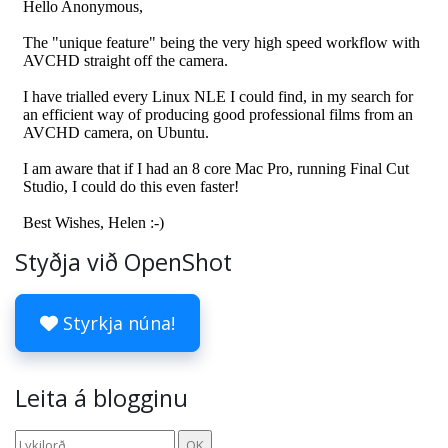
Styðja við OpenShot
Styrkja núna!
Leita á blogginu