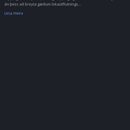
án þess að breyta gæðum lokaútflutnings....
Lesa meira