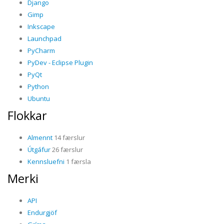
Django
Gimp
Inkscape
Launchpad
PyCharm
PyDev - Eclipse Plugin
PyQt
Python
Ubuntu
Flokkar
Almennt
14 færslur
Útgáfur
26 færslur
Kennsluefni
1 færsla
Merki
API
Endurgjöf