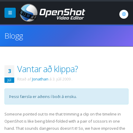
Blogg
Vantar að klippa?
3
Ritað af
Jonathan
á
3. júlí 2009
.
Júl
Þessi færsla er aðeins í boði á ensku.
Someone pointed out to me that trimming a clip on the timeline in
OpenShot is like being blind-folded with a pair of scissors in one
hand. That sounds dangerous doesn't it! So, we have improved the