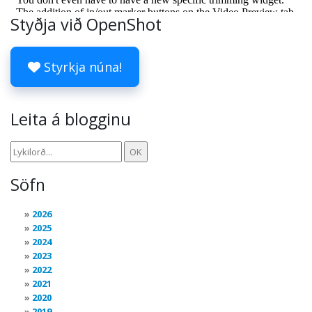
Styðja við OpenShot
Styrkja núna!
Leita á blogginu
Söfn
2026
2025
2024
2023
2022
2021
2020
2019