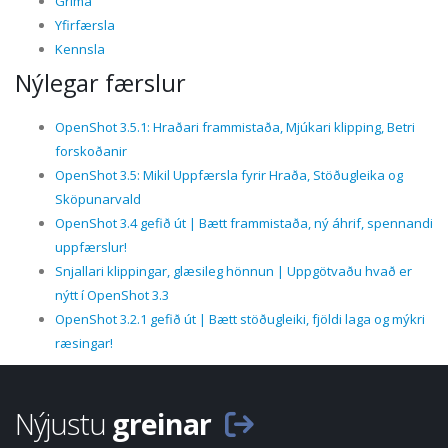
Gríma
Yfirfærsla
Kennsla
Nýlegar færslur
OpenShot 3.5.1: Hraðari frammistaða, Mjúkari klipping, Betri
forskoðanir
OpenShot 3.5: Mikil Uppfærsla fyrir Hraða, Stöðugleika og
Sköpunarvald
OpenShot 3.4 gefið út | Bætt frammistaða, ný áhrif, spennandi
uppfærslur!
Snjallari klippingar, glæsileg hönnun | Uppgötvaðu hvað er
nýtt í OpenShot 3.3
OpenShot 3.2.1 gefið út | Bætt stöðugleiki, fjöldi laga og mýkri
ræsingar!
Nýjustu
greinar