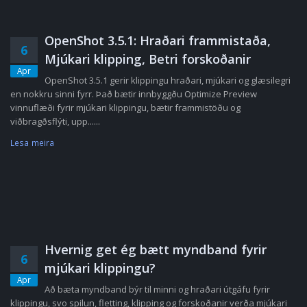
OpenShot 3.5.1: Hraðari frammistaða,
6
Mjúkari klipping, Betri forskoðanir
Apr
OpenShot 3.5.1 gerir klippingu hraðari, mjúkari og glæsilegri
en nokkru sinni fyrr. Það bætir innbyggðu Optimize Preview
vinnuflæði fyrir mjúkari klippingu, bætir frammistöðu og
viðbragðsflýti, upp......
Lesa meira
Hvernig get ég bætt myndband fyrir
6
mjúkari klippingu?
Apr
Að bæta myndband býr til minni og hraðari útgáfu fyrir
klippingu, svo spilun, fletting, klipping og forskoðanir verða mjúkari