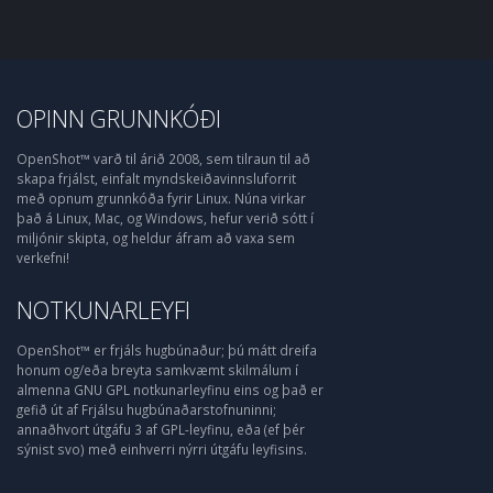
OPINN GRUNNKÓÐI
OpenShot™ varð til árið 2008, sem tilraun til að
skapa frjálst, einfalt myndskeiðavinnsluforrit
með opnum grunnkóða fyrir Linux. Núna virkar
það á Linux, Mac, og Windows, hefur verið sótt í
miljónir skipta, og heldur áfram að vaxa sem
verkefni!
NOTKUNARLEYFI
OpenShot™ er frjáls hugbúnaður; þú mátt dreifa
honum og/eða breyta samkvæmt skilmálum í
almenna GNU GPL notkunarleyfinu eins og það er
gefið út af Frjálsu hugbúnaðarstofnuninni;
annaðhvort útgáfu 3 af GPL-leyfinu, eða (ef þér
sýnist svo) með einhverri nýrri útgáfu leyfisins.