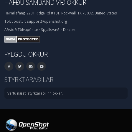
HAFÐU SAMBAND VIÐ OKKUR
Heimilisfang:
2931 Ridge Rd #101, Rockwall, TX 75032, United States
Tölvupóstur:
support@openshot.org
Aðstoð
Tölvupóstur
·
Spjallsvæði
·
Discord
FYLGDU OKKUR
STYRKTARAÐILAR
Vertu næsti styrktaraðilinn okkar.