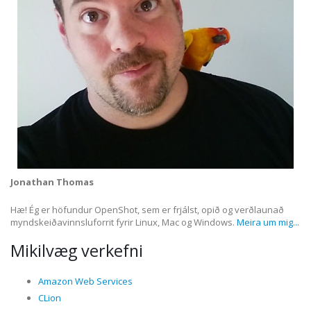
Jonathan Thomas
Hæ! Ég er höfundur OpenShot, sem er frjálst, opið og verðlaunað
myndskeiðavinnsluforrit fyrir Linux, Mac og Windows.
Meira um mig...
Mikilvæg verkefni
Amazon Web Services
CLion