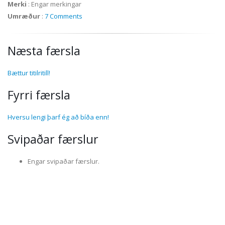
Merki
:
Engar merkingar
Umræður
:
7 Comments
Næsta færsla
Bættur titilritill!
Fyrri færsla
Hversu lengi þarf ég að bíða enn!
Svipaðar færslur
Engar svipaðar færslur.