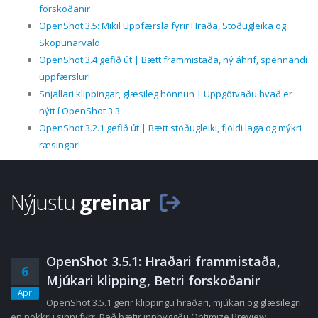
forskoðanir
OpenShot 3.5: Mikil Uppfærsla fyrir Hraða, Stöðugleika og
Sköpunarvald
OpenShot 3.4 gefið út | Bætt frammistaða, ný áhrif, spennandi
uppfærslur!
Snjallari klippingar, glæsileg hönnun | Uppgötvaðu hvað er
nýtt í OpenShot 3.3
OpenShot 3.2.1 gefið út | Bætt stöðugleiki, fjöldi laga og mýkri
ræsingar!
Nýjustu
greinar
OpenShot 3.5.1: Hraðari frammistaða,
6
Mjúkari klipping, Betri forskoðanir
Apr
OpenShot 3.5.1 gerir klippingu hraðari, mjúkari og glæsilegri
en nokkru sinni fyrr. Það bætir innbyggðu Optimize Preview