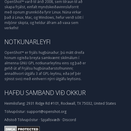
OpenShot™ varð til árið 2008, sem tilraun til að
skapa frjálst, einfalt myndskeiðavinnsluforrit
með opnum grunnkóða fyrir Linux. Núna virkar
það á Linux, Mac, og Windows, hefur verið sótt í
miljónir skipta, og heldur áfram að vaxa sem
verkefni!
NOTKUNARLEYFI
OpenShot™ er frjáls hugbúnaður; þú mátt dreifa
honum og/eða breyta samkvæmt skilmálum í
almenna GNU GPL notkunarleyfinu eins og það er
gefið út af Frjálsu hugbúnaðarstofnuninni;
annaðhvort útgáfu 3 af GPL-leyfinu, eða (ef þér
sýnist svo) með einhverri nýrri útgáfu leyfisins.
HAFÐU SAMBAND VIÐ OKKUR
Heimilisfang:
2931 Ridge Rd #101, Rockwall, TX 75032, United States
Tölvupóstur:
support@openshot.org
Aðstoð
Tölvupóstur
·
Spjallsvæði
·
Discord