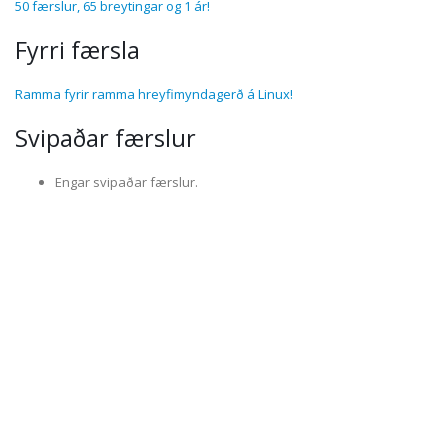
50 færslur, 65 breytingar og 1 ár!
Fyrri færsla
Ramma fyrir ramma hreyfimyndagerð á Linux!
Svipaðar færslur
Engar svipaðar færslur.