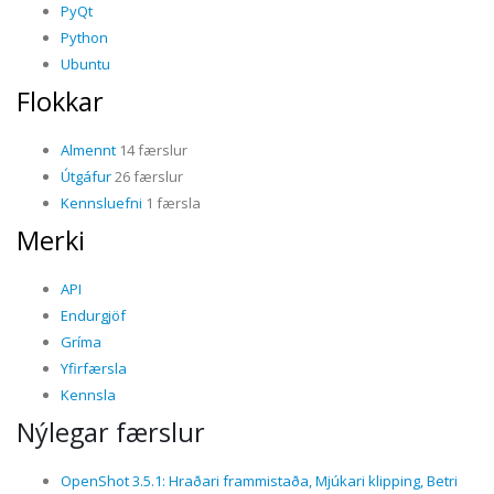
PyQt
Python
Ubuntu
Flokkar
Almennt
14 færslur
Útgáfur
26 færslur
Kennsluefni
1 færsla
Merki
API
Endurgjöf
Gríma
Yfirfærsla
Kennsla
Nýlegar færslur
OpenShot 3.5.1: Hraðari frammistaða, Mjúkari klipping, Betri