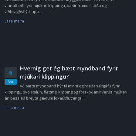
vinnuflæði fyrir mjúkari klippingu, bætir frammistöðu og
viðbragðsflýti, upp......
Lesa meira
Hvernig get ég bætt myndband fyrir
6
mjúkari klippingu?
Apr
Að bæta myndband býr til minni og hraðari útgáfu fyrir
klippingu, svo spilun, fletting, klipping og forskoðanir verða mjúkari
án þess að breyta gæðum lokaútflutnings....
Lesa meira