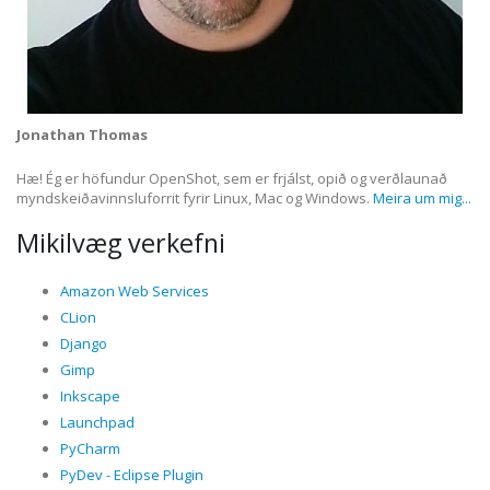
Jonathan Thomas
Hæ! Ég er höfundur OpenShot, sem er frjálst, opið og verðlaunað
myndskeiðavinnsluforrit fyrir Linux, Mac og Windows.
Meira um mig...
Mikilvæg verkefni
Amazon Web Services
CLion
Django
Gimp
Inkscape
Launchpad
PyCharm
PyDev - Eclipse Plugin