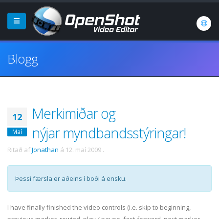
Blogg
Merkimiðar og
12
nýjar myndbandsstýringar!
Maí
Ritað af
Jonathan
á
12. maí 2009
.
Þessi færsla er aðeins í boði á ensku.
I have finally finished the video controls (i.e. skip to beginning,