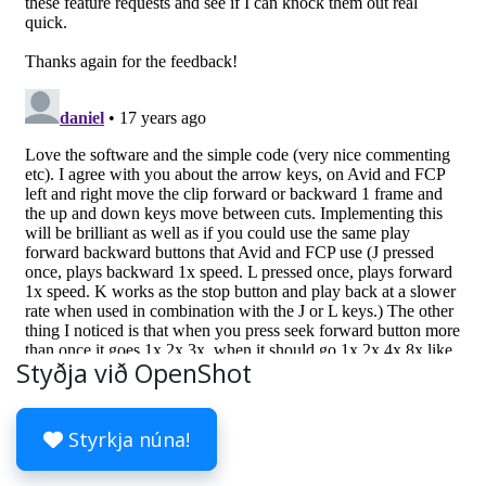
Styðja við OpenShot
Styrkja núna!