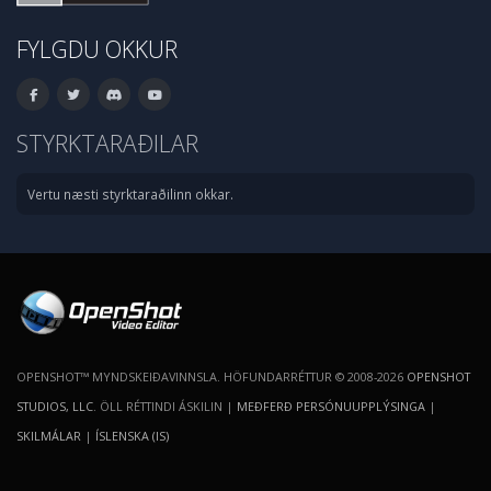
FYLGDU OKKUR
STYRKTARAÐILAR
Vertu næsti styrktaraðilinn okkar.
OPENSHOT™ MYNDSKEIÐAVINNSLA. HÖFUNDARRÉTTUR © 2008-2026
OPENSHOT
STUDIOS, LLC
. ÖLL RÉTTINDI ÁSKILIN |
MEÐFERÐ PERSÓNUUPPLÝSINGA
|
SKILMÁLAR
|
ÍSLENSKA (IS)