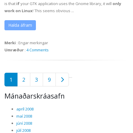
is that
if
your GTK application uses the Gnome library, it will
only
work on Linux
! This seems obvious ...
Halda áfram
Merki
:
Engar merkingar
Umræður
:
4 Comments
…
1
2
3
9
Mánaðarskráasafn
apríl 2008
maí 2008
júní 2008
júlí 2008