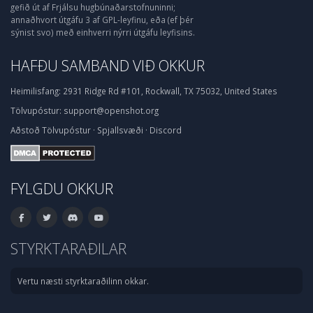
gefið út af Frjálsu hugbúnaðarstofnuninni;
annaðhvort útgáfu 3 af GPL-leyfinu, eða (ef þér
sýnist svo) með einhverri nýrri útgáfu leyfisins.
HAFÐU SAMBAND VIÐ OKKUR
Heimilisfang:
2931 Ridge Rd #101, Rockwall, TX 75032, United States
Tölvupóstur:
support@openshot.org
Aðstoð
Tölvupóstur
·
Spjallsvæði
·
Discord
FYLGDU OKKUR
STYRKTARAÐILAR
Vertu næsti styrktaraðilinn okkar.