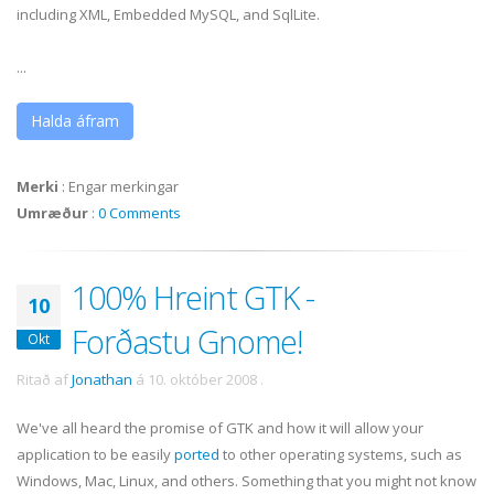
including XML, Embedded MySQL, and SqlLite.
...
Halda áfram
Merki
:
Engar merkingar
Umræður
:
0 Comments
100% Hreint GTK -
10
Forðastu Gnome!
Okt
Ritað af
Jonathan
á
10. október 2008
.
We've all heard the promise of GTK and how it will allow your
application to be easily
ported
to other operating systems, such as
Windows, Mac, Linux, and others. Something that you might not know