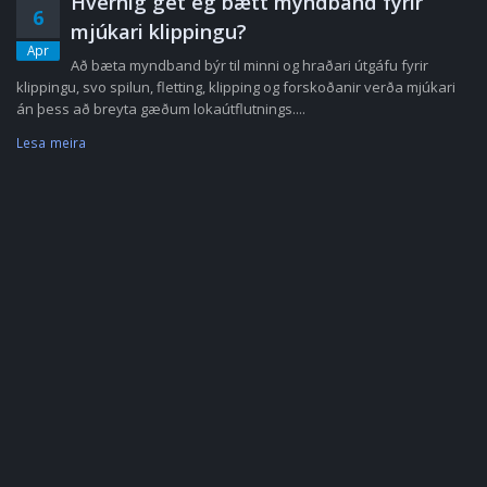
Hvernig get ég bætt myndband fyrir
6
mjúkari klippingu?
Apr
Að bæta myndband býr til minni og hraðari útgáfu fyrir
klippingu, svo spilun, fletting, klipping og forskoðanir verða mjúkari
án þess að breyta gæðum lokaútflutnings....
Lesa meira