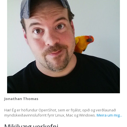
Jonathan Thomas
Hæ! Ég er höfundur OpenShot, sem er frjálst, opið og verðlaunað
myndskeiðavinnsluforrit fyrir Linux, Mac og Windows.
Meira um mig...
Mikilvæg verkefni