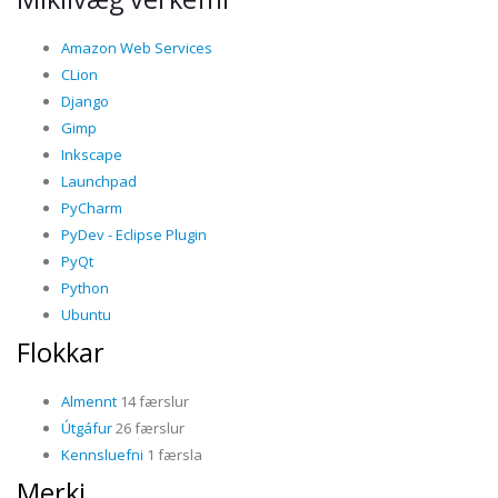
Amazon Web Services
CLion
Django
Gimp
Inkscape
Launchpad
PyCharm
PyDev - Eclipse Plugin
PyQt
Python
Ubuntu
Flokkar
Almennt
14 færslur
Útgáfur
26 færslur
Kennsluefni
1 færsla
Merki