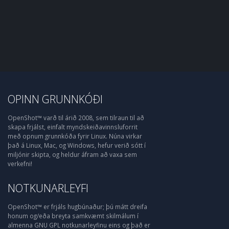
OPINN GRUNNKÓÐI
OpenShot™ varð til árið 2008, sem tilraun til að
skapa frjálst, einfalt myndskeiðavinnsluforrit
með opnum grunnkóða fyrir Linux. Núna virkar
það á Linux, Mac, og Windows, hefur verið sótt í
miljónir skipta, og heldur áfram að vaxa sem
verkefni!
NOTKUNARLEYFI
OpenShot™ er frjáls hugbúnaður; þú mátt dreifa
honum og/eða breyta samkvæmt skilmálum í
almenna GNU GPL notkunarleyfinu eins og það er