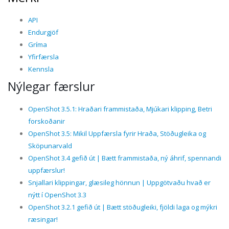
API
Endurgjöf
Gríma
Yfirfærsla
Kennsla
Nýlegar færslur
OpenShot 3.5.1: Hraðari frammistaða, Mjúkari klipping, Betri
forskoðanir
OpenShot 3.5: Mikil Uppfærsla fyrir Hraða, Stöðugleika og
Sköpunarvald
OpenShot 3.4 gefið út | Bætt frammistaða, ný áhrif, spennandi
uppfærslur!
Snjallari klippingar, glæsileg hönnun | Uppgötvaðu hvað er
nýtt í OpenShot 3.3
OpenShot 3.2.1 gefið út | Bætt stöðugleiki, fjöldi laga og mýkri
ræsingar!