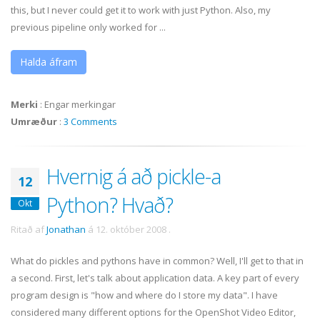
this, but I never could get it to work with just Python. Also, my
previous pipeline only worked for ...
Halda áfram
Merki
:
Engar merkingar
Umræður
:
3 Comments
Hvernig á að pickle-a
12
Python? Hvað?
Okt
Ritað af
Jonathan
á
12. október 2008
.
What do pickles and pythons have in common? Well, I'll get to that in
a second. First, let's talk about application data. A key part of every
program design is "how and where do I store my data". I have
considered many different options for the OpenShot Video Editor,