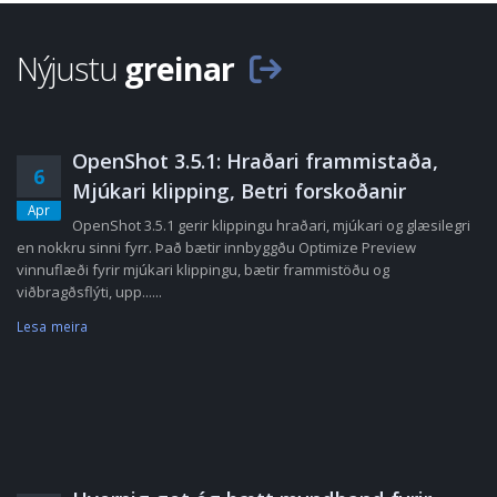
Nýjustu
greinar
OpenShot 3.5.1: Hraðari frammistaða,
6
Mjúkari klipping, Betri forskoðanir
Apr
OpenShot 3.5.1 gerir klippingu hraðari, mjúkari og glæsilegri
en nokkru sinni fyrr. Það bætir innbyggðu Optimize Preview
vinnuflæði fyrir mjúkari klippingu, bætir frammistöðu og
viðbragðsflýti, upp......
Lesa meira