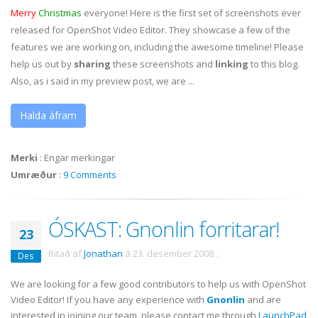
Merry
Christmas
everyone! Here is the first set of screenshots ever
released for OpenShot Video Editor. They showcase a few of the
features we are working on, including the awesome timeline! Please
help us out by
sharing
these screenshots and
linking
to this blog.
Also, as i said in my preview post, we are ...
Halda áfram
Merki
:
Engar merkingar
Umræður
:
9 Comments
ÓSKAST: Gnonlin forritarar!
23
Ritað af
Jonathan
á
23. desember 2008
.
Des
We are looking for a few good contributors to help us with OpenShot
Video Editor! If you have any experience with
Gnonlin
and are
interested in joining our team, please contact me through
LaunchPad