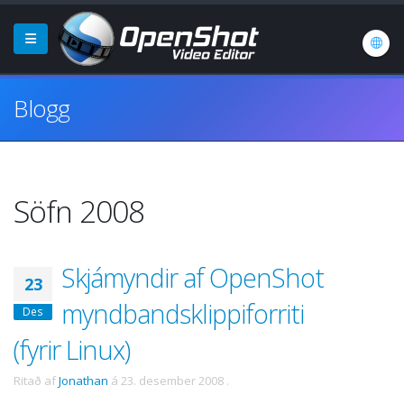
Blogg
Söfn 2008
Skjámyndir af OpenShot
23
myndbandsklippiforriti
Des
(fyrir Linux)
Ritað af
Jonathan
á
23. desember 2008
.