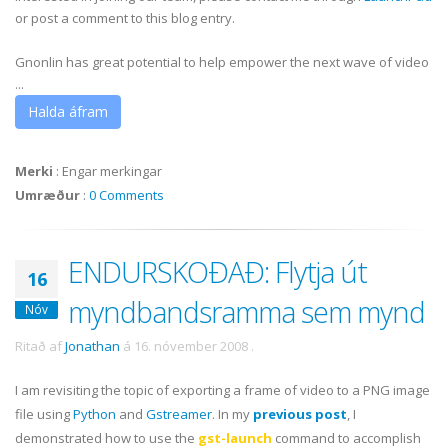
or post a comment to this blog entry.
Gnonlin has great potential to help empower the next wave of video
...
Halda áfram
Merki
:
Engar merkingar
Umræður
:
0 Comments
ENDURSKOÐAÐ: Flytja út
16
myndbandsramma sem mynd
Nóv
Ritað af
Jonathan
á
16. nóvember 2008
.
I am revisiting the topic of exporting a frame of video to a PNG image
file using
Python
and
Gstreamer
. In my
previous post
, I
demonstrated how to use the
gst-launch
command to accomplish