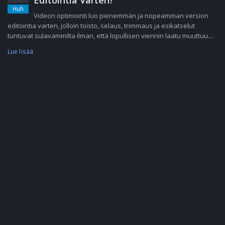
Editointia Varten?
Huh
Videon optimointi luo pienemmän ja nopeamman version
editointia varten, jolloin toisto, selaus, trimmaus ja esikatselut
tuntuvat sulavammilta ilman, että lopullisen viennin laatu muuttuu....
Lue lisää