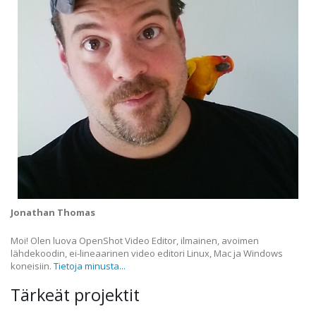
Jonathan Thomas
Moi! Olen luova OpenShot Video Editor, ilmainen, avoimen
lähdekoodin, ei-lineaarinen video editori Linux, Mac ja Windows
koneisiin.
Tietoja minusta...
Tärkeät projektit