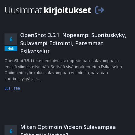
Uusimmat
kirjoitukset
OpenShot 3.5.1: Nopeampi Suorituskyky,
6
Sulavampi Editointi, Paremmat
Huh
Esikatselut
OpenShot 3.5.1 tekee editoinnista nopeampaa, sulavampaa ja
entistä viimeistellympää. Se lisää sisäänrakennetun Esikatselun
Optimointi -työnkulun sulavampaan editointiin, parantaa
suorituskykyä ja r......
Lue lisää
Miten Optimoin Videon Sulavampaa
6