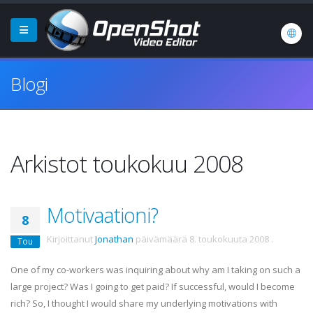
Blogi
Arkistot toukokuu 2008
Motivaationi?
8
Kirjoittanut
Jonathan
päivämäärä
8. toukokuuta 2008
.
Tou
One of my co-workers was inquiring about why am I taking on such a
large project? Was I going to get paid? If successful, would I become
rich? So, I thought I would share my underlying motivations with