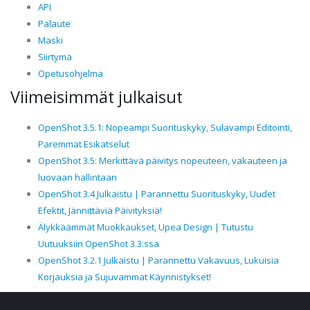
API
Palaute
Maski
Siirtymä
Opetusohjelma
Viimeisimmät julkaisut
OpenShot 3.5.1: Nopeampi Suorituskyky, Sulavampi Editointi,
Paremmat Esikatselut
OpenShot 3.5: Merkittävä päivitys nopeuteen, vakauteen ja
luovaan hallintaan
OpenShot 3.4 Julkaistu | Parannettu Suorituskyky, Uudet
Efektit, Jännittäviä Päivityksiä!
Älykkäämmät Muokkaukset, Upea Design | Tutustu
Uutuuksiin OpenShot 3.3:ssa
OpenShot 3.2.1 Julkaistu | Parannettu Vakavuus, Lukuisia
Korjauksia ja Sujuvammat Käynnistykset!