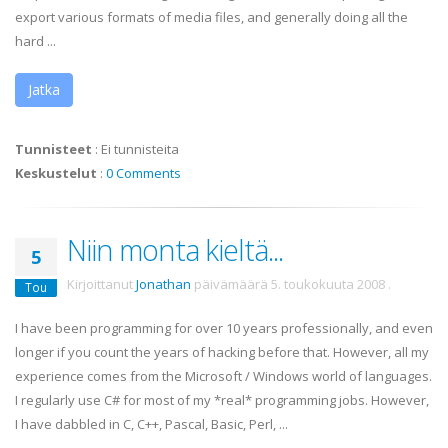
export various formats of media files, and generally doing all the
hard ...
Jatka
Tunnisteet
:
Ei tunnisteita
Keskustelut
:
0 Comments
Niin monta kieltä...
5
Kirjoittanut
Jonathan
päivämäärä
5. toukokuuta 2008
.
Tou
I have been programming for over 10 years professionally, and even
longer if you count the years of hacking before that. However, all my
experience comes from the Microsoft / Windows world of languages.
I regularly use C# for most of my *real* programming jobs. However,
I have dabbled in C, C++, Pascal, Basic, Perl, ...