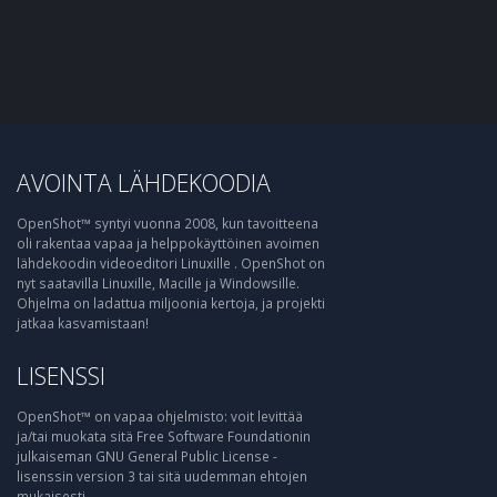
AVOINTA LÄHDEKOODIA
OpenShot™ syntyi vuonna 2008, kun tavoitteena
oli rakentaa vapaa ja helppokäyttöinen avoimen
lähdekoodin videoeditori Linuxille . OpenShot on
nyt saatavilla Linuxille, Macille ja Windowsille.
Ohjelma on ladattua miljoonia kertoja, ja projekti
jatkaa kasvamistaan!
LISENSSI
OpenShot™ on vapaa ohjelmisto: voit levittää
ja/tai muokata sitä Free Software Foundationin
julkaiseman GNU General Public License -
lisenssin version 3 tai sitä uudemman ehtojen
mukaisesti.