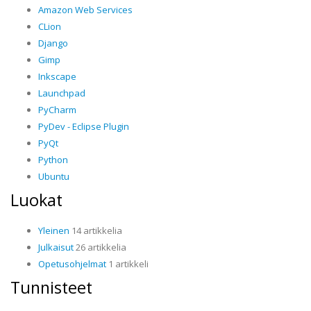
Amazon Web Services
CLion
Django
Gimp
Inkscape
Launchpad
PyCharm
PyDev - Eclipse Plugin
PyQt
Python
Ubuntu
Luokat
Yleinen
14 artikkelia
Julkaisut
26 artikkelia
Opetusohjelmat
1 artikkeli
Tunnisteet