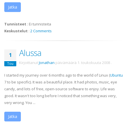
Jatka
Tunnisteet
:
Ei tunnisteita
Keskustelut
:
2 Comments
Alussa
1
Kirjoittanut
Jonathan
päivämäärä
1. toukokuuta 2008
.
Tou
I started my journey over 6 months ago to the world of Linux (
Ubuntu
7 to be specific). It was a beautiful place. It had photos, music, eye
candy, and lots of free, open-source software to enjoy. Life was
good. It wasn't too long before I noticed that something was very,
very wrong. You ...
Jatka