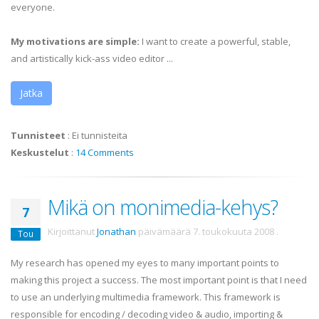
everyone.
My motivations are simple:
I want to create a powerful, stable,
and artistically kick-ass video editor ...
Jatka
Tunnisteet
:
Ei tunnisteita
Keskustelut
:
14 Comments
Mikä on monimedia-kehys?
7
Kirjoittanut
Jonathan
päivämäärä
7. toukokuuta 2008
.
Tou
My research has opened my eyes to many important points to
making this project a success. The most important point is that I need
to use an underlying multimedia framework. This framework is
responsible for encoding / decoding video & audio, importing &