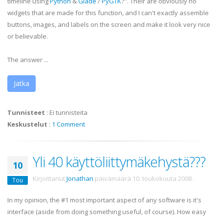
timeline using
Python
&
Glade
/
PyGTK
?". Their are obviously no
widgets that are made for this function, and I can't exactly assemble
buttons, images, and labels on the screen and make it look very nice
or believable.
The answer ...
Jatka
Tunnisteet
:
Ei tunnisteita
Keskustelut
:
1 Comment
Yli 40 käyttöliittymäkehystä???
10
Kirjoittanut
Jonathan
päivämäärä
10. toukokuuta 2008
.
Tou
In my opinion, the #1 most important aspect of any software is it's
interface (aside from doing something useful, of course). How easy