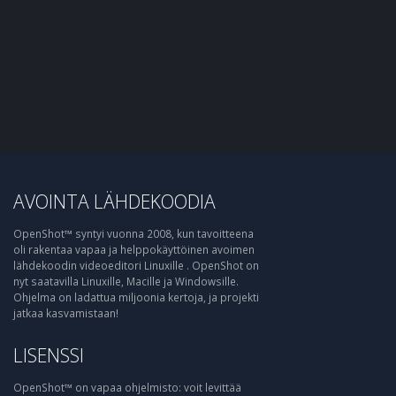
AVOINTA LÄHDEKOODIA
OpenShot™ syntyi vuonna 2008, kun tavoitteena
oli rakentaa vapaa ja helppokäyttöinen avoimen
lähdekoodin videoeditori Linuxille . OpenShot on
nyt saatavilla Linuxille, Macille ja Windowsille.
Ohjelma on ladattua miljoonia kertoja, ja projekti
jatkaa kasvamistaan!
LISENSSI
OpenShot™ on vapaa ohjelmisto: voit levittää