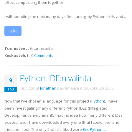
effect compositing them together.
I will spending the next many days fine tuning my Python skills and ...
Jatka
Tunnisteet
:
Ei tunnisteita
Keskustelut
:
0 Comments
Python-IDE:n valinta
9
Kirjoittanut
Jonathan
päivämäärä
9. toukokuuta 2008
.
Tou
Now that I've chosen a language for this project (
Python
), I have
been investigating many different Python
IDEs
(Integrated
Development Environment). I had no idea how many different
IDEs
existed, and I have downloaded every one (that I could find) and
tried them out. The only 2 which I liked were
Eric Python
...