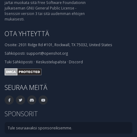
ja/tai muokata sitä Free Software Foundationin
julkaiseman GNU General Public License -
lisenssin version 3 tai sitä uudemman ehtojen
mukaisesti.
OTA YHTEYTTÄ
Osoite:
2931 Ridge Rd #101, Rockwall, TX 75032, United States
Sähköposti:
support@openshot.org
Tuki
Sähköposti:
·
Keskustelupalsta
·
Discord
SEURAA MEITÄ
SPONSORIT
Tule seuraavaksi sponsoreiksemme.