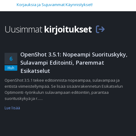
Korjauksia ja Sujuvammat Käynnistykset!
Uusimmat
kirjoitukset
OpenShot 3.5.1: Nopeampi Suorituskyky,
6
Sulavampi Editointi, Paremmat
Huh
Esikatselut
OpenShot 3.5.1 tekee editoinnista nopeampaa, sulavampaa ja
entistä viimeistellympää. Se lisää sisäänrakennetun Esikatselun
Optimointi -työnkulun sulavampaan editointiin, parantaa
suorituskykyä ja r......
Lue lisää