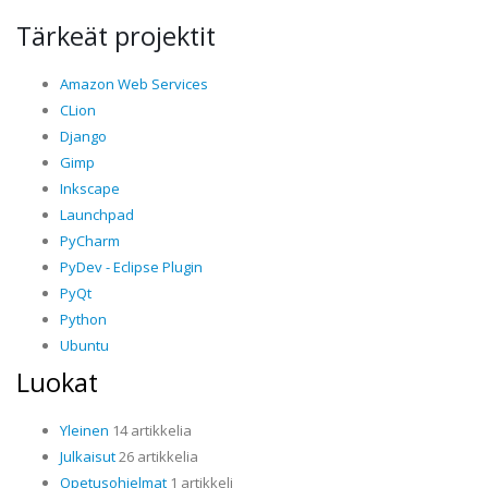
Tärkeät projektit
Amazon Web Services
CLion
Django
Gimp
Inkscape
Launchpad
PyCharm
PyDev - Eclipse Plugin
PyQt
Python
Ubuntu
Luokat
Yleinen
14 artikkelia
Julkaisut
26 artikkelia
Opetusohjelmat
1 artikkeli