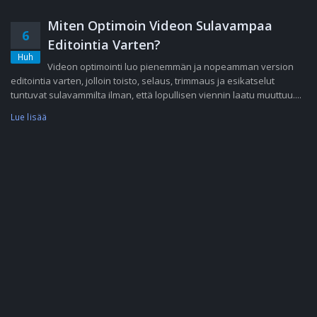
Miten Optimoin Videon Sulavampaa
6
Editointia Varten?
Huh
Videon optimointi luo pienemmän ja nopeamman version
editointia varten, jolloin toisto, selaus, trimmaus ja esikatselut
tuntuvat sulavammilta ilman, että lopullisen viennin laatu muuttuu....
Lue lisää