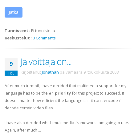
Jatka
Tunnisteet
:
Ei tunnisteita
Keskustelut
:
0 Comments
Ja voittaja on...
9
Kirjoittanut
Jonathan
päivämäärä
9. toukokuuta 2008
.
Tou
After much turmoil, I have decided that multimedia support for my
language has to be the
#1 priority
for this project to succeed. It
doesn't matter how efficient the language is if it can't encode /
decode certain video files.
I have also decided which multimedia framework I am going to use.
Again, after much ...