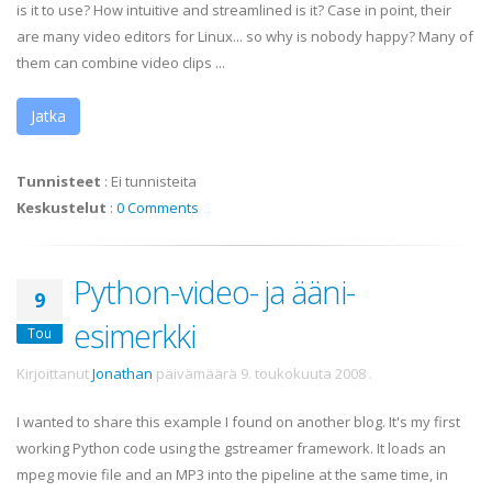
is it to use? How intuitive and streamlined is it? Case in point, their
are many video editors for Linux... so why is nobody happy? Many of
them can combine video clips ...
Jatka
Tunnisteet
:
Ei tunnisteita
Keskustelut
:
0 Comments
Python-video- ja ääni-
9
esimerkki
Tou
Kirjoittanut
Jonathan
päivämäärä
9. toukokuuta 2008
.
I wanted to share this example I found on another blog. It's my first
working Python code using the gstreamer framework. It loads an
mpeg movie file and an MP3 into the pipeline at the same time, in