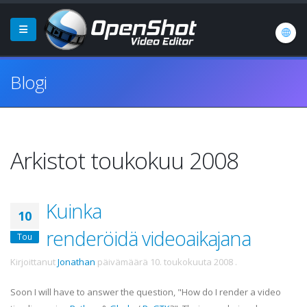
Blogi
Arkistot toukokuu 2008
Kuinka
10
renderöidä videoaikajana
Tou
Kirjoittanut
Jonathan
päivämäärä
10. toukokuuta 2008
.
Soon I will have to answer the question, "How do I render a video