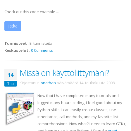
Check out this code example ...
Jatka
Tunnisteet
:
Ei tunnisteita
Keskustelut
:
0 Comments
Missä on käyttöliittymäni?
14
Kirjoittanut
Jonathan
päivämäärä
14. toukokuuta 2008
.
Tou
Now that I have completed many tutorials and
logged many hours coding, I feel good about my
Python skills. I can easily create classes, use
inheritance, call methods, and my favorite, list
comprehensions. Now what? I need to learn
GTK
+,
and how to use it with Python. I found a
great