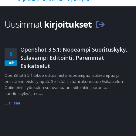
Uusimmat
kirjoitukset
OpenShot 3.5.1: Nopeampi Suorituskyky,
6
Sulavampi Editointi, Paremmat
Huh
Esikatselut
OpenShot 3.5.1 tekee editoinnista nopeampaa, sulavampaa ja
entistä viimeistellympää. Se lisää sisäänrakennetun Esikatselun
Optimointi -työnkulun sulavampaan editointiin, parantaa
suorituskykyä ja r......
Lue lisää