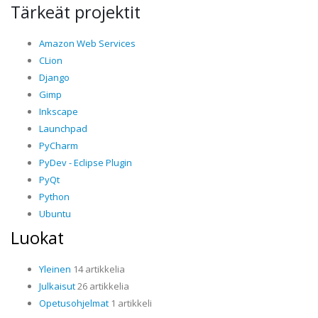
Tärkeät projektit
Amazon Web Services
CLion
Django
Gimp
Inkscape
Launchpad
PyCharm
PyDev - Eclipse Plugin
PyQt
Python
Ubuntu
Luokat
Yleinen
14 artikkelia
Julkaisut
26 artikkelia
Opetusohjelmat
1 artikkeli