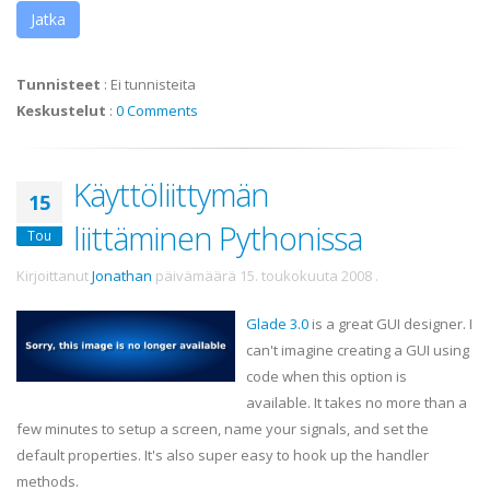
Jatka
Tunnisteet
:
Ei tunnisteita
Keskustelut
:
0 Comments
Käyttöliittymän
15
liittäminen Pythonissa
Tou
Kirjoittanut
Jonathan
päivämäärä
15. toukokuuta 2008
.
Glade 3.0
is a great GUI designer. I
can't imagine creating a GUI using
code when this option is
available. It takes no more than a
few minutes to setup a screen, name your signals, and set the
default properties. It's also super easy to hook up the handler
methods.