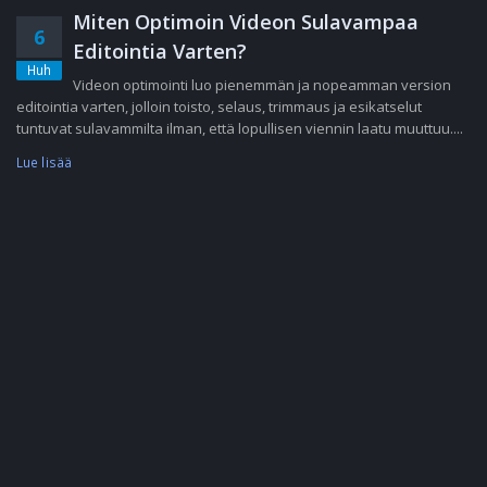
Miten Optimoin Videon Sulavampaa
6
Editointia Varten?
Huh
Videon optimointi luo pienemmän ja nopeamman version
editointia varten, jolloin toisto, selaus, trimmaus ja esikatselut
tuntuvat sulavammilta ilman, että lopullisen viennin laatu muuttuu....
Lue lisää