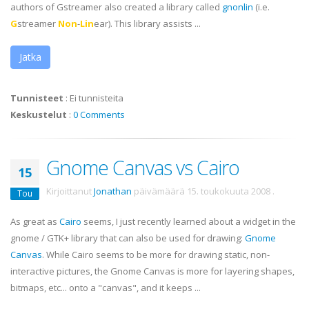
authors of
Gstreamer
also created a library called
gnonlin
(i.e.
G
streamer
Non
-
Lin
ear). This library assists ...
Jatka
Tunnisteet
:
Ei tunnisteita
Keskustelut
:
0 Comments
Gnome Canvas vs Cairo
15
Kirjoittanut
Jonathan
päivämäärä
15. toukokuuta 2008
.
Tou
As great as
Cairo
seems, I just recently learned about a widget in the
gnome / GTK+ library that can also be used for drawing:
Gnome
Canvas
. While Cairo seems to be more for drawing static, non-
interactive pictures, the Gnome Canvas is more for layering shapes,
bitmaps, etc... onto a "canvas", and it keeps ...