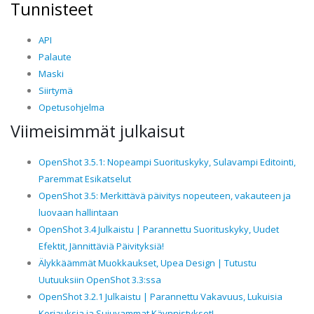
Tunnisteet
API
Palaute
Maski
Siirtymä
Opetusohjelma
Viimeisimmät julkaisut
OpenShot 3.5.1: Nopeampi Suorituskyky, Sulavampi Editointi,
Paremmat Esikatselut
OpenShot 3.5: Merkittävä päivitys nopeuteen, vakauteen ja
luovaan hallintaan
OpenShot 3.4 Julkaistu | Parannettu Suorituskyky, Uudet
Efektit, Jännittäviä Päivityksiä!
Älykkäämmät Muokkaukset, Upea Design | Tutustu
Uutuuksiin OpenShot 3.3:ssa
OpenShot 3.2.1 Julkaistu | Parannettu Vakavuus, Lukuisia
Korjauksia ja Sujuvammat Käynnistykset!