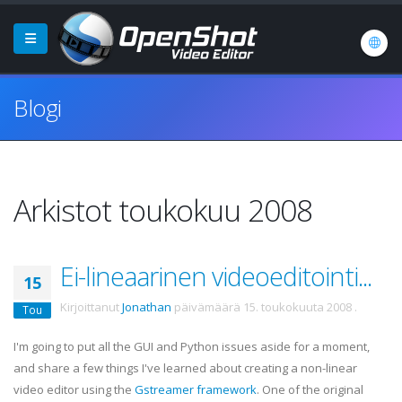
Blogi
Arkistot toukokuu 2008
Ei-lineaarinen videoeditointi...
15
Kirjoittanut
Jonathan
päivämäärä
15. toukokuuta 2008
.
Tou
I'm going to put all the GUI and Python issues aside for a moment,
and share a few things I've learned about creating a non-linear
video editor using the
Gstreamer
framework
. One of the original