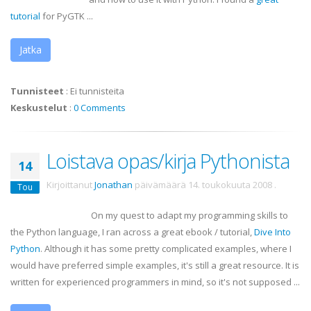
tutorial
for
PyGTK
...
Jatka
Tunnisteet
:
Ei tunnisteita
Keskustelut
:
0 Comments
Loistava opas/kirja Pythonista
14
Kirjoittanut
Jonathan
päivämäärä
14. toukokuuta 2008
.
Tou
On my quest to adapt my programming skills to
the Python language, I ran across a great
ebook
/ tutorial,
Dive Into
Python
. Although it has some pretty complicated examples, where I
would have preferred simple examples, it's still a great resource. It is
written for experienced programmers in mind, so it's not supposed ...