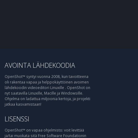
AVOINTA LÄHDEKOODIA
OpenShot™ syntyi vuonna 2008, kun tavoitteena
oli rakentaa vapaa ja helppokäyttöinen avoimen
lähdekoodin videoeditori Linuxille . OpenShot on
nyt saatavilla Linuxille, Macille ja Windowsille.
Ohjelma on ladattua miljoonia kertoja, ja projekti
jatkaa kasvamistaan!
LISENSSI
OpenShot™ on vapaa ohjelmisto: voit levittää
ja/tai muokata sitä Free Software Foundationin