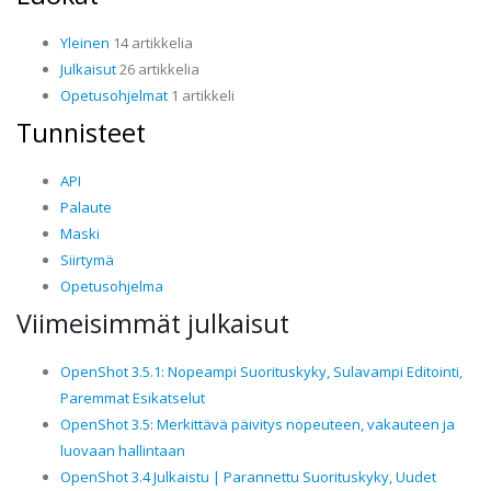
Yleinen
14 artikkelia
Julkaisut
26 artikkelia
Opetusohjelmat
1 artikkeli
Tunnisteet
API
Palaute
Maski
Siirtymä
Opetusohjelma
Viimeisimmät julkaisut
OpenShot 3.5.1: Nopeampi Suorituskyky, Sulavampi Editointi,
Paremmat Esikatselut
OpenShot 3.5: Merkittävä päivitys nopeuteen, vakauteen ja
luovaan hallintaan
OpenShot 3.4 Julkaistu | Parannettu Suorituskyky, Uudet