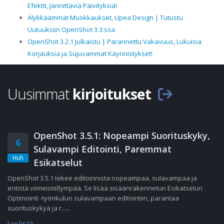
Efektit, Jännittäviä Päivityksiä!
Älykkäämmät Muokkaukset, Upea Design | Tutustu
Uutuuksiin OpenShot 3.3:ssa
OpenShot 3.2.1 Julkaistu | Parannettu Vakavuus, Lukuisia
Korjauksia ja Sujuvammat Käynnistykset!
Uusimmat
kirjoitukset
OpenShot 3.5.1: Nopeampi Suorituskyky,
6
Sulavampi Editointi, Paremmat
Huh
Esikatselut
OpenShot 3.5.1 tekee editoinnista nopeampaa, sulavampaa ja
entistä viimeistellympää. Se lisää sisäänrakennetun Esikatselun
Optimointi -työnkulun sulavampaan editointiin, parantaa
suorituskykyä ja r......
Lue lisää