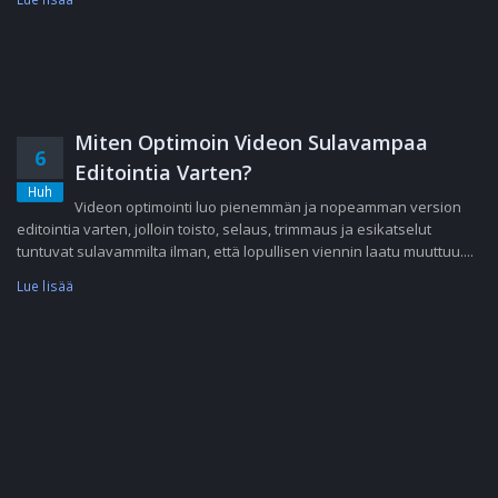
Miten Optimoin Videon Sulavampaa
6
Editointia Varten?
Huh
Videon optimointi luo pienemmän ja nopeamman version
editointia varten, jolloin toisto, selaus, trimmaus ja esikatselut
tuntuvat sulavammilta ilman, että lopullisen viennin laatu muuttuu....
Lue lisää