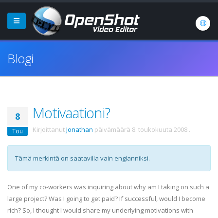
Blogi
Motivaationi?
8
Kirjoittanut
Jonathan
päivämäärä
8. toukokuuta 2008
.
Tou
Tämä merkintä on saatavilla vain englanniksi.
One of my co-workers was inquiring about why am I taking on such a
large project? Was I going to get paid? If successful, would I become
rich? So, I thought I would share my underlying motivations with