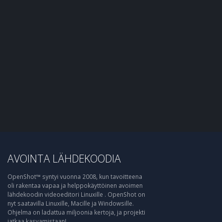
AVOINTA LÄHDEKOODIA
OpenShot™ syntyi vuonna 2008, kun tavoitteena
oli rakentaa vapaa ja helppokäyttöinen avoimen
lähdekoodin videoeditori Linuxille . OpenShot on
nyt saatavilla Linuxille, Macille ja Windowsille.
Ohjelma on ladattua miljoonia kertoja, ja projekti
jatkaa kasvamistaan!