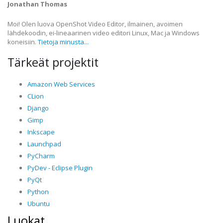
Jonathan Thomas
Moi! Olen luova OpenShot Video Editor, ilmainen, avoimen
lähdekoodin, ei-lineaarinen video editori Linux, Mac ja Windows
koneisiin.
Tietoja minusta...
Tärkeät projektit
Amazon Web Services
CLion
Django
Gimp
Inkscape
Launchpad
PyCharm
PyDev - Eclipse Plugin
PyQt
Python
Ubuntu
Luokat