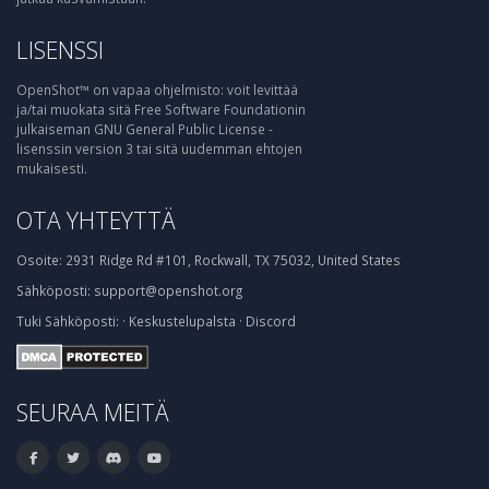
LISENSSI
OpenShot™ on vapaa ohjelmisto: voit levittää
ja/tai muokata sitä Free Software Foundationin
julkaiseman GNU General Public License -
lisenssin version 3 tai sitä uudemman ehtojen
mukaisesti.
OTA YHTEYTTÄ
Osoite:
2931 Ridge Rd #101, Rockwall, TX 75032, United States
Sähköposti:
support@openshot.org
Tuki
Sähköposti:
·
Keskustelupalsta
·
Discord
SEURAA MEITÄ