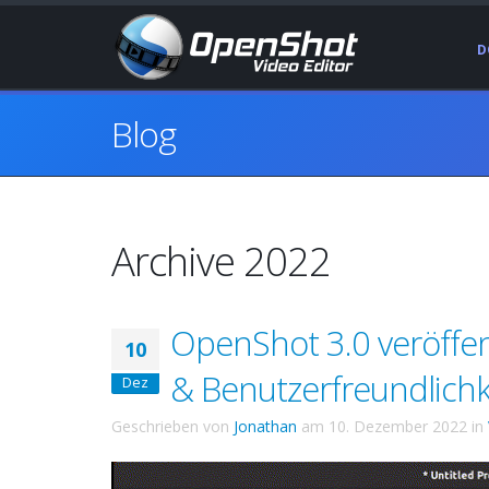
D
Blog
Archive 2022
OpenShot 3.0 veröffentl
10
& Benutzerfreundlichk
Dez
Geschrieben von
Jonathan
am
10. Dezember 2022
in