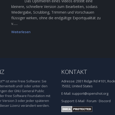
Das Optimieren eines Videos erstellt eine
kleinere, schnellere Version zum Bearbeiten, sodass
Wiedergabe, Scrubbing, Trimmen und Vorschauen
flüssiger wirken, ohne die endgültige Exportqualität zu
v......
Weiterlesen
NZ
KONTAKT
™ ist eine Freie Software: Sie
Adresse:
2931 Ridge Rd #101, Rockw
terverteilt und/ oder unter den
75032, United States
gen der GNU General Public
E-Mail:
support@openshot.org
der Free Software Foundation mit
 Version 3 oder jeder späteren
Support:
E-Mail
·
Forum
·
Discord
dieser Lizenz verändert werden.