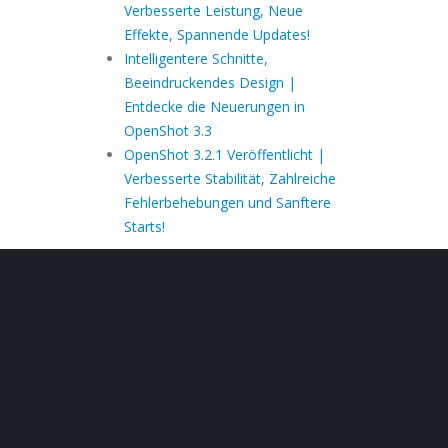
Verbesserte Leistung, Neue
Effekte, Spannende Updates!
Intelligentere Schnitte,
Beeindruckendes Design |
Entdecke die Neuerungen in
OpenShot 3.3
OpenShot 3.2.1 Veröffentlicht |
Verbesserte Stabilität, Zahlreiche
Fehlerbehebungen und Sanftere
Starts!