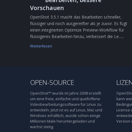
Vorschauen
OpenShot 3.5.1 macht das Bearbeiten schneller,
flüssiger und noch ausgereifter als je zuvor. Es fügt
einen integrierten Optimize Preview-Workflow für
flüssigeres Bearbeiten hinzu, verbessert die Le......
Weiterlesen
OPEN-SOURCE
LIZE
OpenShot™ wurde im Jahre 2008 erstellt
OpenShot
um eine freie, einfache und quelloffene
kann wei
Videobearbeitungssoftware für Linux zu
Bedingun
entwickeln. Jetzt ist es auf Linux, Mac und
License 
Windows erhältlich, wurde schon einige
entweder
Millionen Male heruntergeladen und
Version 
wächst stetig.