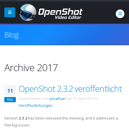
Blog
Archive 2017
OpenShot 2.3.2 veröffentlicht
11
Geschrieben von
Jonathan
am
11. Mai 2017
in
Mai
Veröffentlichungen
.
Version
2.3.2
has been released this evening, and it addresses a
few big issues.