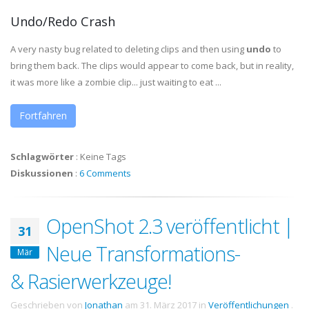
Undo/Redo Crash
A very nasty bug related to deleting clips and then using
undo
to
bring them back. The clips would appear to come back, but in reality,
it was more like a zombie clip... just waiting to eat ...
Fortfahren
Schlagwörter
:
Keine Tags
Diskussionen
:
6 Comments
OpenShot 2.3 veröffentlicht |
31
Neue Transformations-
Mär
& Rasierwerkzeuge!
Geschrieben von
Jonathan
am
31. März 2017
in
Veröffentlichungen
.