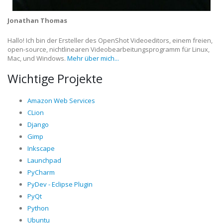
Jonathan Thomas
Hallo! Ich bin der Ersteller des OpenShot Videoeditors, einem freien,
open-source, nichtlinearen Videobearbeitungsprogramm für Linux,
Mac, und Windows.
Mehr über mich...
Wichtige Projekte
Amazon Web Services
CLion
Django
Gimp
Inkscape
Launchpad
PyCharm
PyDev - Eclipse Plugin
PyQt
Python
Ubuntu