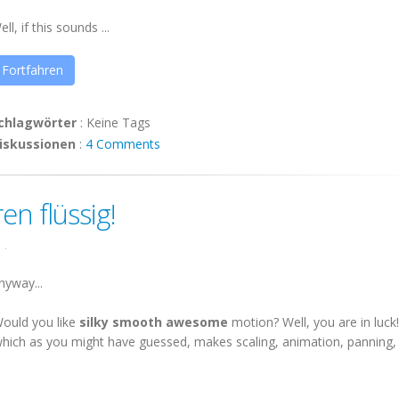
ell, if this sounds ...
Fortfahren
chlagwörter
:
Keine Tags
iskussionen
:
4 Comments
en flüssig!
1
.
nyway...
Would you like
silky smooth awesome
motion? Well, you are in luck!
ich as you might have guessed, makes scaling, animation, panning,