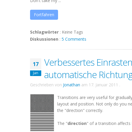
Don't take my ...
Fortfahren
Schlagwörter
:
Keine Tags
Diskussionen
:
5 Comments
Verbessertes Einrast
17
automatische Richtung
Jan
Geschrieben von
Jonathan
am
17. Januar 2011
.
Transitions are very useful for gradual
layout and position. Not only do you nee
the "direction" correctly.
The "
direction
" of a transition affects 