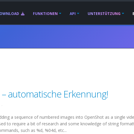
OWNLOAD
FUNKTIONEN
API
UNTERSTÜTZUNG
 – automatische Erkennung!
1
.
dding a sequence of numbered images into
OpenShot
as a single vide
sed to require a bit of research and some knowledge of string format
ommands, such as %d, %04d, etc...