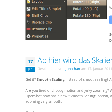
W
S
D
Ab hier wird das Skalier
17
Geschrieben von
Jonathan
am
17. Januar 201
Jan
Get it?
Smooth Scaling
instead of smooth sailing? A
Are you tired of choppy motion and jerky zooming? 
OpenShot now has a new "Smooth Scaling" option, wh
zooming very smooth.