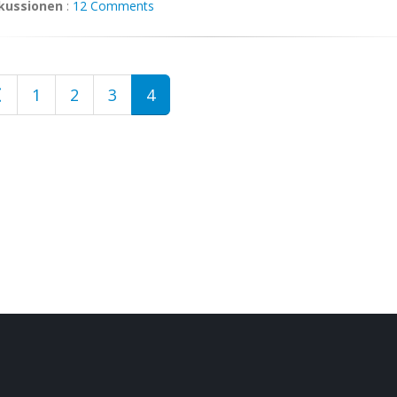
kussionen
:
12 Comments
1
2
3
4