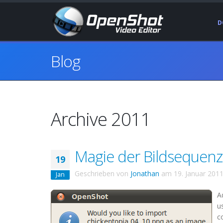
D
Blog
Archive 2011
Magie der Bildsequenz
19
Geschrieben von
Jonathan
am
19. Januar 201
Jan
A
u
c