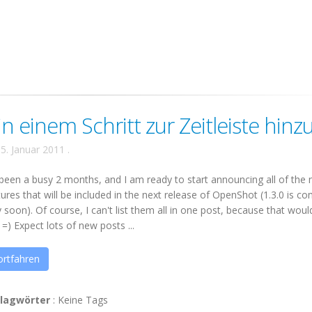
in einem Schritt zur Zeitleiste hinzu
5. Januar 2011
.
s been a busy 2 months, and I am ready to start announcing all of the
tures that will be included in the next release of OpenShot (1.3.0 is c
y soon). Of course, I can't list them all in one post, because that wou
 =) Expect lots of new posts ...
ortfahren
lagwörter
:
Keine Tags