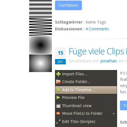
Fortfahren
Schlagwörter
:
Keine Tags
Diskussionen
:
4 Comments
Füge viele Clips 
15
Geschrieben von
Jonathan
am
1
Jan
It'
fea
ver
fun.
F
Sch