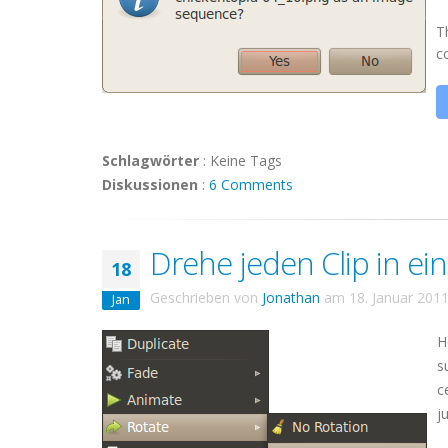
T
c
Schlagwörter
:
Keine Tags
Diskussionen
:
6 Comments
Drehe jeden Clip in ein
18
Geschrieben von
Jonathan
am
18. Januar 201
Jan
H
s
c
j