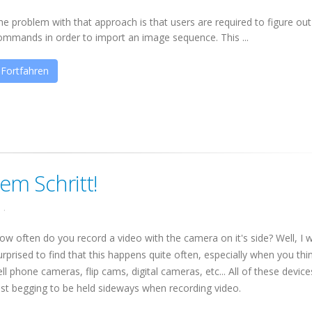
he problem with that approach is that users are required to figure ou
ommands in order to import an image sequence. This ...
Fortfahren
em Schritt!
1
.
ow often do you record a video with the camera on it's side? Well, I 
urprised to find that this happens quite often, especially when you thi
ell phone cameras, flip cams, digital cameras, etc... All of these device
ust begging to be held sideways when recording video.