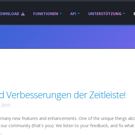
OWNLOAD
FUNKTIONEN
API
UNTERSTÜTZUNG
 Verbesserungen der Zeitleiste!
 2009
.
 many new features and enhancements. One of the unique things ab
our community (that's you). We listen to your feedback, and fix what
..