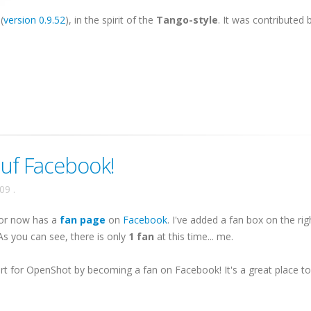
(
version 0.9.52
), in the spirit of the
Tango-style
. It was contributed b
uf Facebook!
009
.
tor now has a
fan page
on
Facebook
. I've added a fan box on the ri
 As you can see, there is only
1 fan
at this time... me.
t for OpenShot by becoming a fan on Facebook! It's a great place t