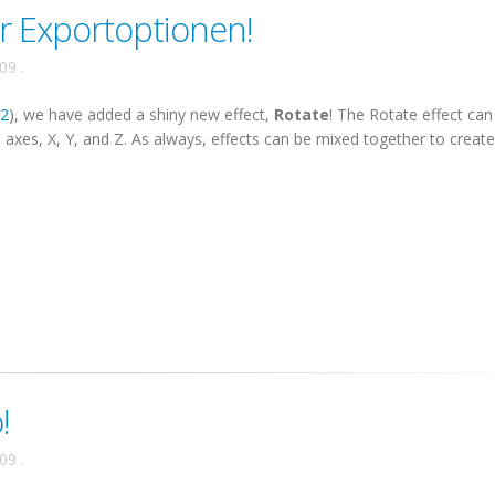
 Exportoptionen!
009
.
52
), we have added a shiny new effect,
Rotate
! The Rotate effect can
3 axes, X, Y, and Z. As always, effects can be mixed together to create 
!
009
.