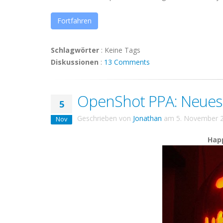
Fortfahren
Schlagwörter
:
Keine Tags
Diskussionen
:
13 Comments
OpenShot PPA: Neues 
5
Geschrieben von
Jonathan
am
5. November 
Nov
Happ