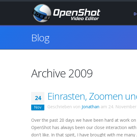
D
Blog
Archive 2009
Einrasten, Zoomen und
24
Geschrieben von
Jonathan
am
24. November
Nov
Over the past 20 days we have been hard at work on
OpenShot has always been our close interaction with 
don't like. In that spirit, I have brought with me many .