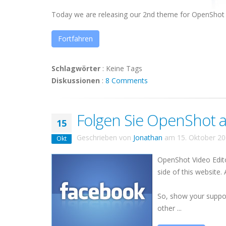
Today we are releasing our 2nd theme for OpenShot 
Fortfahren
Schlagwörter
:
Keine Tags
Diskussionen
:
8 Comments
Folgen Sie OpenShot a
15
Geschrieben von
Jonathan
am
15. Oktober 2
Okt
OpenShot Video Edi
side of this website.
So, show your suppor
other ...