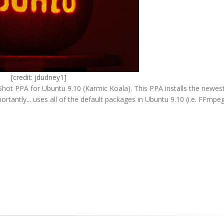
[credit:
jdudney1
]
ot PPA for Ubuntu 9.10 (Karmic Koala). This PPA installs the newest
antly... uses all of the default packages in Ubuntu 9.10 (i.e. FFmpeg