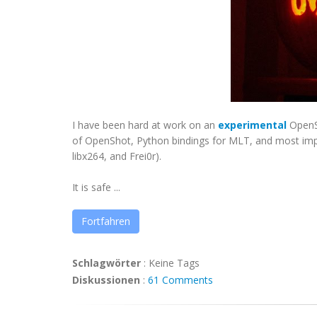
I have been hard at work on an
experimental
OpenSh
of OpenShot, Python bindings for MLT, and most import
libx264, and Frei0r).
It is safe ...
Fortfahren
Schlagwörter
:
Keine Tags
Diskussionen
:
61 Comments