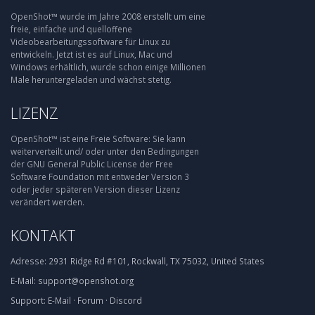
OpenShot™ wurde im Jahre 2008 erstellt um eine
freie, einfache und quelloffene
Videobearbeitungssoftware für Linux zu
entwickeln. Jetzt ist es auf Linux, Mac und
Windows erhältlich, wurde schon einige Millionen
Male heruntergeladen und wächst stetig.
LIZENZ
OpenShot™ ist eine Freie Software: Sie kann
weiterverteilt und/ oder unter den Bedingungen
der GNU General Public License der Free
Software Foundation mit entweder Version 3
oder jeder späteren Version dieser Lizenz
verändert werden.
KONTAKT
Adresse:
2931 Ridge Rd #101, Rockwall, TX 75032, United States
E-Mail:
support@openshot.org
Support:
E-Mail
·
Forum
·
Discord