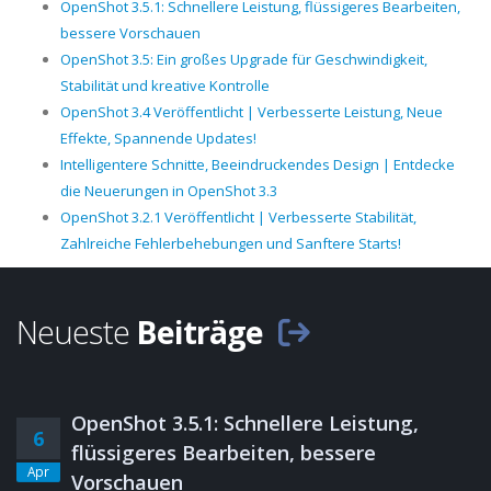
OpenShot 3.5.1: Schnellere Leistung, flüssigeres Bearbeiten,
bessere Vorschauen
OpenShot 3.5: Ein großes Upgrade für Geschwindigkeit,
Stabilität und kreative Kontrolle
OpenShot 3.4 Veröffentlicht | Verbesserte Leistung, Neue
Effekte, Spannende Updates!
Intelligentere Schnitte, Beeindruckendes Design | Entdecke
die Neuerungen in OpenShot 3.3
OpenShot 3.2.1 Veröffentlicht | Verbesserte Stabilität,
Zahlreiche Fehlerbehebungen und Sanftere Starts!
Neueste
Beiträge
OpenShot 3.5.1: Schnellere Leistung,
6
flüssigeres Bearbeiten, bessere
Apr
Vorschauen