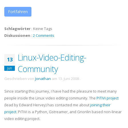
Fortfahren
Schlagwörter
:
Keine Tags
Diskussionen
:
2 Comments
Linux-Video-Editing-
13
Community
Jun
Geschrieben von
Jonathan
am
13. Juni 2008
.
Since starting this journey, I have had the pleasure to meet many
people inside the Linux video editing community. The
PiTiVi
project
(lead by Edward Hervey) has contacted me about
joining their
project
.
PiTiVi
is a Python,
Gstreamer
, and
Gnonlin
based non-linear
video editing project.