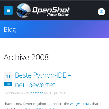
Blog
Archive 2008
Beste Python-IDE –
11
neu bewertet!
Jul
Geschrieben von
Jonathan
am
11. Juli 2008
.
I have a new favorite Python
IDE
, and it's the
Wingware
IDE
. That's