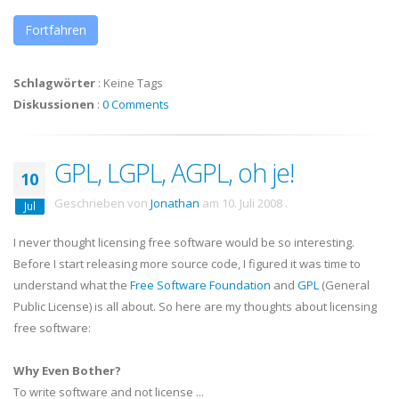
Fortfahren
Schlagwörter
:
Keine Tags
Diskussionen
:
0 Comments
GPL, LGPL, AGPL, oh je!
10
Geschrieben von
Jonathan
am
10. Juli 2008
.
Jul
I never thought licensing free software would be so interesting.
Before I start releasing more source code, I figured it was time to
understand what the
Free Software Foundation
and
GPL
(General
Public License) is all about. So here are my thoughts about licensing
free software:
Why Even Bother?
To write software and not license ...