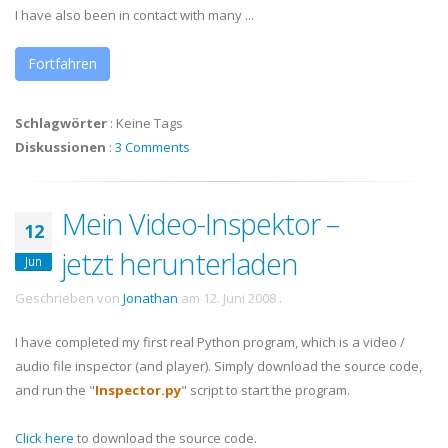
I have also been in contact with many ...
Fortfahren
Schlagwörter
:
Keine Tags
Diskussionen
:
3 Comments
Mein Video-Inspektor –
12
jetzt herunterladen
Jun
Geschrieben von
Jonathan
am
12. Juni 2008
.
I have completed my first real Python program, which is a video /
audio file inspector (and player). Simply download the source code,
and run the "
Inspector.py
" script to start the program.
Click here
to download the source code.