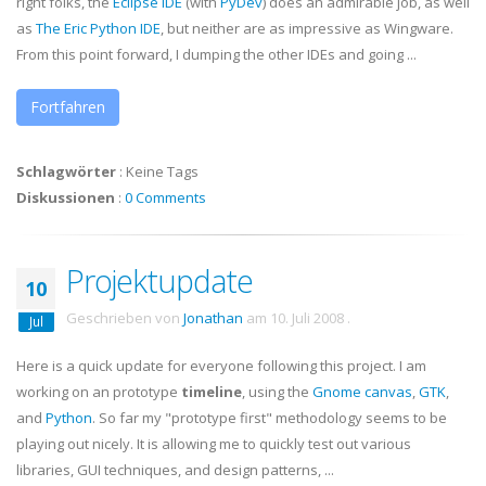
right folks, the
Eclipse
IDE
(with
PyDev
) does an admirable job, as well
as
The Eric Python
IDE
, but neither are as impressive as
Wingware
.
From this point forward, I dumping the other IDEs and going ...
Fortfahren
Schlagwörter
:
Keine Tags
Diskussionen
:
0 Comments
Projektupdate
10
Geschrieben von
Jonathan
am
10. Juli 2008
.
Jul
Here is a quick update for everyone following this project. I am
working on an prototype
timeline
, using the
Gnome canvas
,
GTK
,
and
Python
. So far my "prototype first" methodology seems to be
playing out nicely. It is allowing me to quickly test out various
libraries, GUI techniques, and design patterns, ...