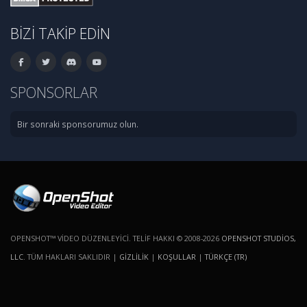
BIZI TAKIP EDIN
SPONSORLAR
Bir sonraki sponsorumuz olun.
OPENSHOT™ VIDEO DÜZENLEYICI. TELIF HAKKI © 2008-2026
OPENSHOT STUDIOS,
LLC
. TÜM HAKLARI SAKLIDIR |
GIZLILIK
|
KOŞULLAR
|
TÜRKÇE (TR)