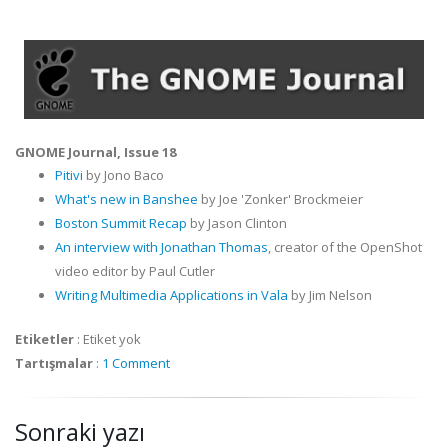
GNOME Journal, Issue 18
Pitivi
by Jono Baco
What's new
in Banshee
by Joe 'Zonker' Brockmeier
Boston Summit Recap
by Jason Clinton
An interview with Jonathan Thomas
, creator of the OpenShot
video editor by Paul Cutler
Writing Multimedia Applications in Vala
by Jim Nelson
Etiketler
:
Etiket yok
Tartışmalar
:
1 Comment
Sonraki yazı