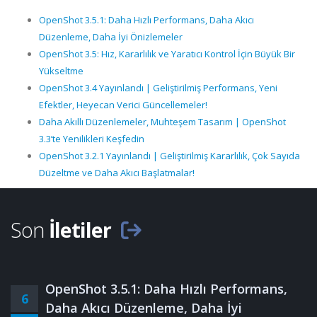
OpenShot 3.5.1: Daha Hızlı Performans, Daha Akıcı
Düzenleme, Daha İyi Önizlemeler
OpenShot 3.5: Hız, Kararlılık ve Yaratıcı Kontrol İçin Büyük Bir
Yükseltme
OpenShot 3.4 Yayınlandı | Geliştirilmiş Performans, Yeni
Efektler, Heyecan Verici Güncellemeler!
Daha Akıllı Düzenlemeler, Muhteşem Tasarım | OpenShot
3.3’te Yenilikleri Keşfedin
OpenShot 3.2.1 Yayınlandı | Geliştirilmiş Kararlılık, Çok Sayıda
Düzeltme ve Daha Akıcı Başlatmalar!
Son
İletiler
OpenShot 3.5.1: Daha Hızlı Performans,
6
Daha Akıcı Düzenleme, Daha İyi