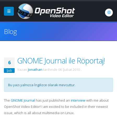
Blog
GNOME Journal ile Röportaj!
6
Yazan
Jonathan
tarihinde
06 Şubat 2010
.
Şub
Bu yazı yalnızca İngilizce olarak mevcuttur.
The
GNOME Journal
has just published an
interview
with me about
OpenShot Video Editor! I am excited to be included in their newest
issue, which is all about multimedia on Linux.