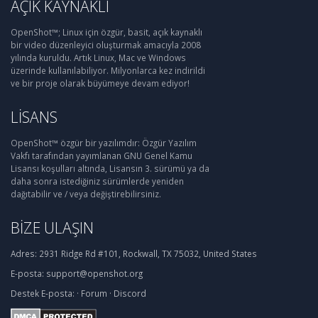
AÇIK KAYNAKLI
OpenShot™; Linux için özgür, basit, açık kaynaklı
bir video düzenleyici oluşturmak amacıyla 2008
yılında kuruldu. Artık Linux, Mac ve Windows
üzerinde kullanılabiliyor. Milyonlarca kez indirildi
ve bir proje olarak büyümeye devam ediyor!
LISANS
OpenShot™ özgür bir yazılımdır: Özgür Yazılım
Vakfı tarafından yayımlanan GNU Genel Kamu
Lisansı koşulları altında, Lisansın 3. sürümü ya da
daha sonra istediğiniz sürümlerde yeniden
dağıtabilir ve / veya değiştirebilirsiniz.
BIZE ULAŞIN
Adres:
2931 Ridge Rd #101, Rockwall, TX 75032, United States
E-posta:
support@openshot.org
Destek
E-posta:
·
Forum
·
Discord