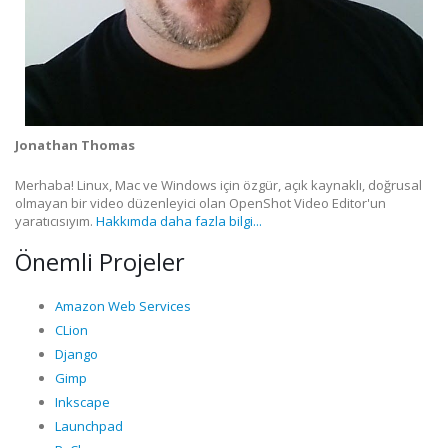
Jonathan Thomas
Merhaba! Linux, Mac ve Windows için özgür, açık kaynaklı, doğrusal
olmayan bir video düzenleyici olan OpenShot Video Editor'un
yaratıcısıyım.
Hakkımda daha fazla bilgi...
Önemli Projeler
Amazon Web Services
CLion
Django
Gimp
Inkscape
Launchpad