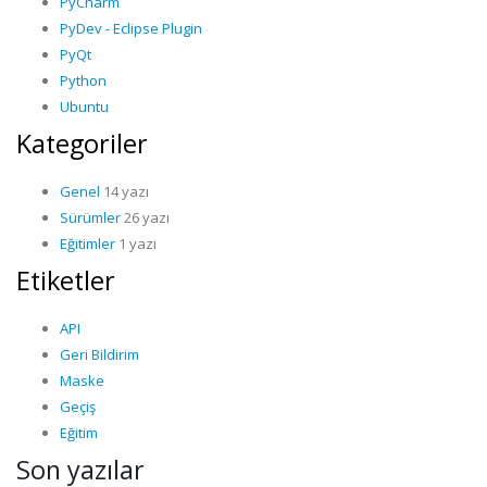
PyCharm
PyDev - Eclipse Plugin
PyQt
Python
Ubuntu
Kategoriler
Genel
14 yazı
Sürümler
26 yazı
Eğitimler
1 yazı
Etiketler
API
Geri Bildirim
Maske
Geçiş
Eğitim
Son yazılar