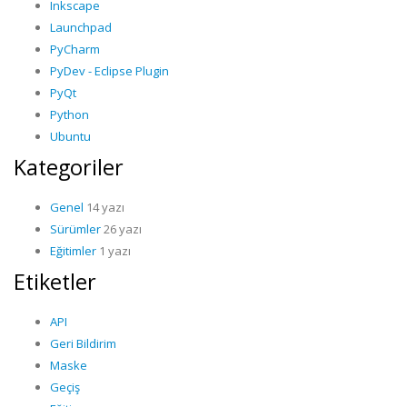
Inkscape
Launchpad
PyCharm
PyDev - Eclipse Plugin
PyQt
Python
Ubuntu
Kategoriler
Genel
14 yazı
Sürümler
26 yazı
Eğitimler
1 yazı
Etiketler
API
Geri Bildirim
Maske
Geçiş