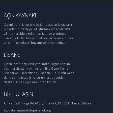
AÇIK KAYNAKLI
OpenShot™; Linux için özgür, basit, açık kaynaklı
bir video düzenleyici oluşturmak amacıyla 2008
yılında kuruldu. Artık Linux, Mac ve Windows
üzerinde kullanılabiliyor. Milyonlarca kez indirildi
ve bir proje olarak büyümeye devam ediyor!
LISANS
OpenShot™ özgür bir yazılımdır: Özgür Yazılım
Vakfı tarafından yayımlanan GNU Genel Kamu
Lisansı koşulları altında, Lisansın 3. sürümü ya da
daha sonra istediğiniz sürümlerde yeniden
dağıtabilir ve / veya değiştirebilirsiniz.
BIZE ULAŞIN
Adres:
2931 Ridge Rd #101, Rockwall, TX 75032, United States
E-posta:
support@openshot.org