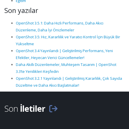
Eğitim
Son yazılar
OpenShot 3.5.1: Daha Hızlı Performans, Daha Akıcı
Düzenleme, Daha İyi Önizlemeler
OpenShot 3.5: Hız, Kararlılık ve Yaratıcı Kontrol İçin Büyük Bir
Yükseltme
OpenShot 3.4 Yayınlandı | Geliştirilmiş Performans, Yeni
Efektler, Heyecan Verici Güncellemeler!
Daha Akıllı Düzenlemeler, Muhteşem Tasarım | OpenShot
3.3’te Yenilikleri Keşfedin
OpenShot 3.2.1 Yayınlandı | Geliştirilmiş Kararlılık, Çok Sayıda
Düzeltme ve Daha Akıcı Başlatmalar!
Son
İletiler