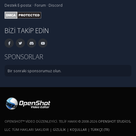
Destek
E-posta:
·
Forum
·
Discord
BIZI TAKIP EDIN
SPONSORLAR
Bir sonraki sponsorumuz olun.
OPENSHOT™ VIDEO DÜZENLEYICI. TELIF HAKKI © 2008-2026
OPENSHOT STUDIOS,
LLC
. TÜM HAKLARI SAKLIDIR |
GIZLILIK
|
KOŞULLAR
|
TÜRKÇE (TR)