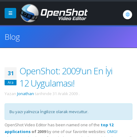
Blog
OpenShot: 2009'un En İyi
31
12 Uygulaması!
Ara
Yazan
Jonathan
tarihinde
31 Aralık 2009
.
Bu yazı yalnızca İngilizce olarak mevcuttur.
OpenShot Video Editor has been named one of the
top 12
applications
of 2009
by one of our favorite websites:
OMG!