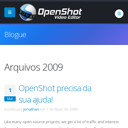
Blogue
Arquivos 2009
OpenShot precisa da
1
sua ajuda!
Mai
Escrito por
Jonathan
em
1 de Maio de 2009
.
Like many open-source projects, we get a lot of traffic and interest