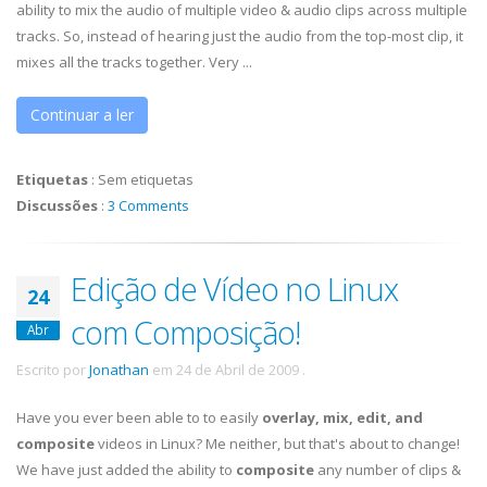
ability to mix the audio of multiple video & audio clips across multiple
tracks. So, instead of hearing just the audio from the top-most clip, it
mixes all the tracks together. Very ...
Continuar a ler
Etiquetas
:
Sem etiquetas
Discussões
:
3 Comments
Edição de Vídeo no Linux
24
com Composição!
Abr
Escrito por
Jonathan
em
24 de Abril de 2009
.
Have you ever been able to to easily
overlay, mix, edit, and
composite
videos in Linux? Me neither, but that's about to change!
We have just added the ability to
composite
any number of clips &