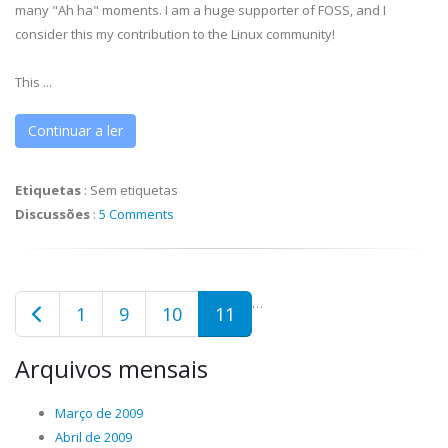
many "Ah ha" moments. I am a huge supporter of FOSS, and I
consider this my contribution to the Linux community!
This ...
Continuar a ler
Etiquetas
:
Sem etiquetas
Discussões
:
5 Comments
…
1
9
10
11
Arquivos mensais
Março de 2009
Abril de 2009