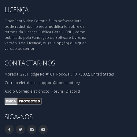
LICENÇA
OpenShot Video Editor™ é um software livre:
pode redistribuí-lo e/ou modificá-lo sobre os
termos da 'Licença Pública Geral - GNU', como
publicado pela Fundação de Software Livre, na
versão 3 da 'Licença', ou (sua opção) qualquer
versão posterior.
CONTACTAR-NOS
Morada:
2931 Ridge Rd #101, Rockwall, TX 75032, United States
Correio eletrónico:
support@openshot.org
Apoio
Correio eletrónico:
·
Fórum
·
Discord
SIGA-NOS