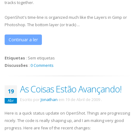
tracks together.
OpenShot's time-line is organized much like the Layers in Gimp or
Photoshop. The bottom layer (or track) ...
Continuar a ler
Etiquetas
:
Sem etiquetas
Discussões
:
0 Comments
As Coisas Estão Avançando!
19
Escrito por
Jonathan
em
19 de Abril de 2009
.
Abr
Here is a quick status update on OpenShot. Things are progressing
nicely. The code is really shaping up, and I am making very good
progress. Here are few of the recent changes: