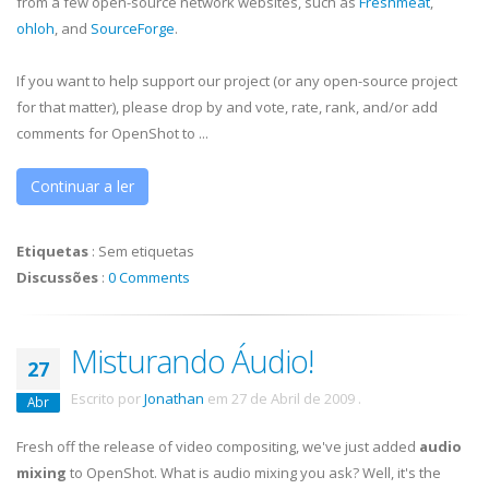
from a few open-source network websites, such as
Freshmeat
,
ohloh
, and
SourceForge
.
If you want to help support our project (or any open-source project
for that matter), please drop by and vote, rate, rank, and/or add
comments for OpenShot to ...
Continuar a ler
Etiquetas
:
Sem etiquetas
Discussões
:
0 Comments
Misturando Áudio!
27
Escrito por
Jonathan
em
27 de Abril de 2009
.
Abr
Fresh off the release of video compositing, we've just added
audio
mixing
to OpenShot. What is audio mixing you ask? Well, it's the