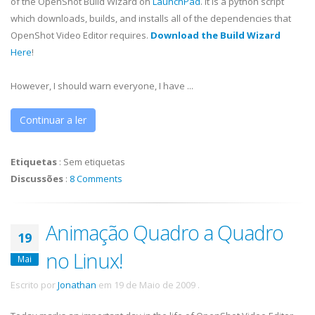
of the
OpenShot
Build Wizard on
LaunchPad
. It is a python script
which downloads, builds, and installs all of the dependencies that
OpenShot
Video Editor requires.
Download the Build Wizard
Here
!
However, I should warn everyone, I have ...
Continuar a ler
Etiquetas
:
Sem etiquetas
Discussões
:
8 Comments
Animação Quadro a Quadro
19
no Linux!
Mai
Escrito por
Jonathan
em
19 de Maio de 2009
.