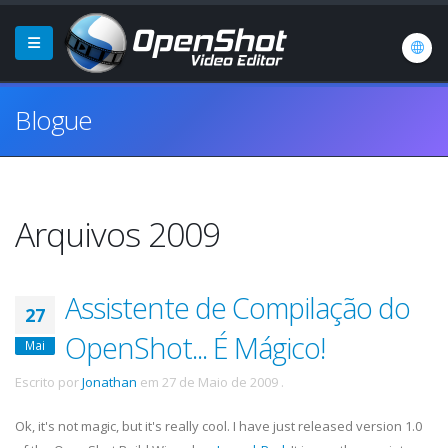
Blogue
Arquivos 2009
Assistente de Compilação do
27
OpenShot... É Mágico!
Mai
Escrito por
Jonathan
em
27 de Maio de 2009
.
Ok
, it's not magic, but it's really cool. I have just released version 1.0