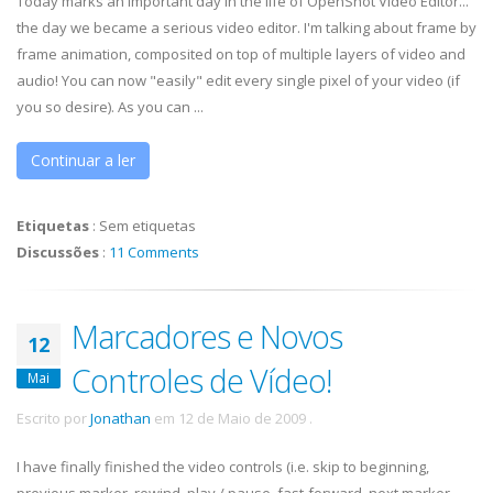
Today marks an important day in the life of OpenShot Video Editor...
the day we became a serious video editor. I'm talking about frame by
frame animation, composited on top of multiple layers of video and
audio! You can now "easily" edit every single pixel of your video (if
you so desire). As you can ...
Continuar a ler
Etiquetas
:
Sem etiquetas
Discussões
:
11 Comments
Marcadores e Novos
12
Controles de Vídeo!
Mai
Escrito por
Jonathan
em
12 de Maio de 2009
.
I have finally finished the video controls (i.e. skip to beginning,