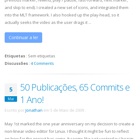
previous marker, rewind, play / pause, fast-forward, next marker,
and skip to end). I created a new set of icons, and integrated them
into the MLT framework. I also hooked up the play-head, so it
actually seeks the video as the user drags it ...
Continuar a ler
Etiquetas
:
Sem etiquetas
Discussões
:
4 Comments
50 Publicações, 65 Commits e
5
1 Ano!
Mai
Escrito por
Jonathan
em
5 de Maio de 2009
.
May 1st marked the one year anniversary on my decision to create a
non-linear video editor for Linux. I thought it might be fun to reflect
on how far the project has come. It seems like just yesterday I began