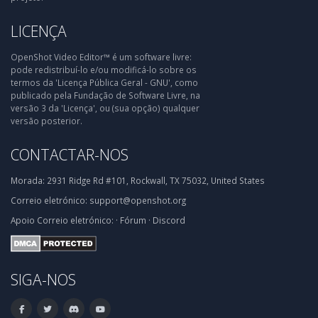
LICENÇA
OpenShot Video Editor™ é um software livre:
pode redistribuí-lo e/ou modificá-lo sobre os
termos da 'Licença Pública Geral - GNU', como
publicado pela Fundação de Software Livre, na
versão 3 da 'Licença', ou (sua opção) qualquer
versão posterior.
CONTACTAR-NOS
Morada:
2931 Ridge Rd #101, Rockwall, TX 75032, United States
Correio eletrónico:
support@openshot.org
Apoio
Correio eletrónico:
·
Fórum
·
Discord
SIGA-NOS