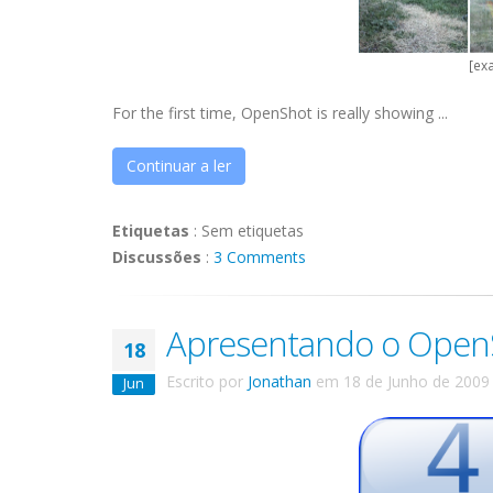
[ex
For the first time, OpenShot is really showing ...
Continuar a ler
Etiquetas
:
Sem etiquetas
Discussões
:
3 Comments
Apresentando o OpenS
18
Escrito por
Jonathan
em
18 de Junho de 2009
Jun