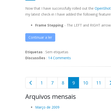
Now that I have successfully rolled out the
OpenShot 
my latest check-in I have added the following feature
Frame Stepping
- The LEFT and RIGHT arrow ke
Continuar a ler
Etiquetas
:
Sem etiquetas
Discussões
:
14 Comments
1
7
8
9
10
11
Arquivos mensais
Março de 2009