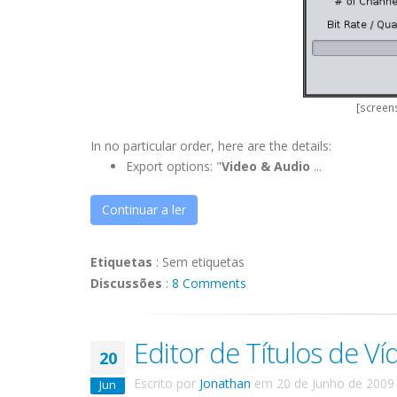
[screens
In no particular order, here are the details:
Export options: "
Video & Audio
...
Continuar a ler
Etiquetas
:
Sem etiquetas
Discussões
:
8 Comments
Editor de Títulos de Ví
20
Escrito por
Jonathan
em
20 de Junho de 2009
Jun