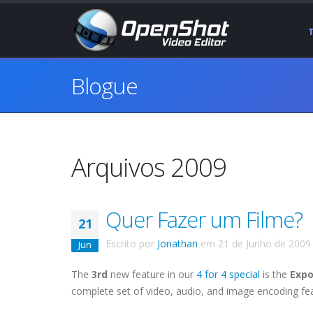
Blogue
Arquivos 2009
Quer Fazer um Filme?
21
Escrito por
Jonathan
em
21 de Junho de 2009
Jun
The
3rd
new feature in our
4 for 4 special
is the
Expo
complete set of video, audio, and image encoding fe