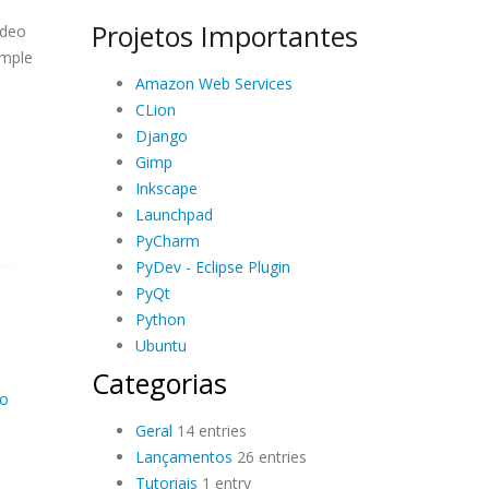
Projetos Importantes
ideo
imple
Amazon Web Services
CLion
Django
Gimp
Inkscape
Launchpad
PyCharm
PyDev - Eclipse Plugin
PyQt
Python
Ubuntu
Categorias
eo
Geral
14 entries
Lançamentos
26 entries
Tutoriais
1 entry