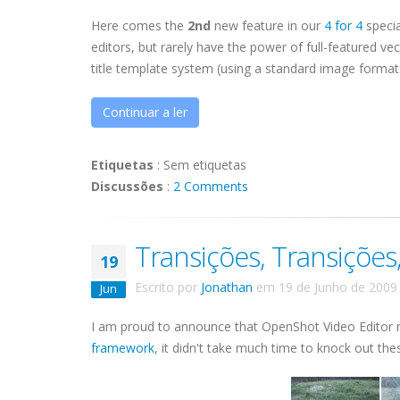
Here comes the
2nd
new feature in our
4 for 4
specia
editors, but rarely have the power of full-featured v
title template system (using a standard image format: 
Continuar a ler
Etiquetas
:
Sem etiquetas
Discussões
:
2 Comments
Transições, Transições
19
Escrito por
Jonathan
em
19 de Junho de 2009
Jun
I am proud to announce that OpenShot Video Editor
framework
, it didn't take much time to knock out the