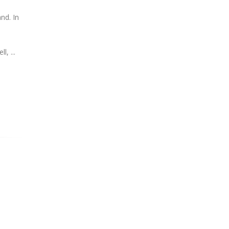
nd. In
, ...