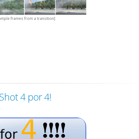
ample frames from a transition]
hot 4 por 4!
.