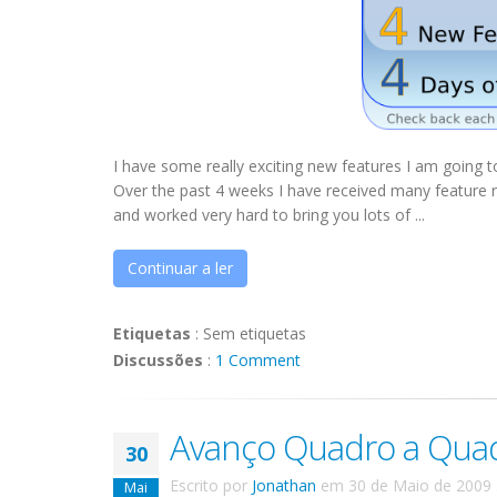
I have some really exciting new features I am going 
Over the past 4 weeks I have received many feature r
and worked very hard to bring you lots of ...
Continuar a ler
Etiquetas
:
Sem etiquetas
Discussões
:
1 Comment
Avanço Quadro a Qua
30
Escrito por
Jonathan
em
30 de Maio de 2009
Mai