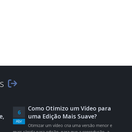
es
Como Otimizo um Vídeo para
6
e,
uma Edição Mais Suave?
Abr
Otimizar um vídeo cria uma versão menor e
mais rápida para edição, para que a reprodução, a