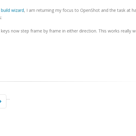
build wizard
, I am returning my focus to OpenShot and the task at ha
s:
ys now step frame by frame in either direction. This works really well
…