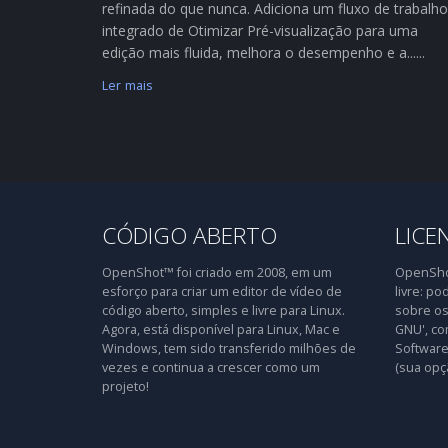
refinada do que nunca. Adiciona um fluxo de trabalho
integrado de Otimizar Pré-visualização para uma
edição mais fluida, melhora o desempenho e a......
Ler mais
CÓDIGO ABERTO
LICE
OpenShot™ foi criado em 2008, em um
OpenShot
esforço para criar um editor de vídeo de
livre: po
código aberto, simples e livre para Linux.
sobre os
Agora, está disponível para Linux, Mac e
GNU', co
Windows, tem sido transferido milhões de
Software 
vezes e continua a crescer como um
(sua opç
projeto!