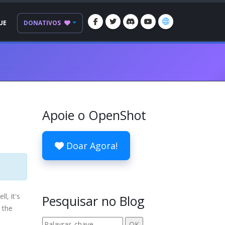
UE
DONATIVOS
Apoie o OpenShot
Doar Agora!
l, it's
Pesquisar no Blog
 the