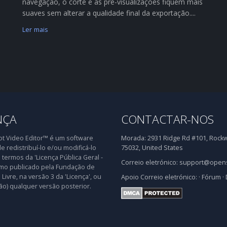
navegação, o corte e as pré-visualizações fiquem mais
suaves sem alterar a qualidade final da exportação....
Ler mais
NÇA
CONTACTAR-NOS
 Video Editor™ é um software
Morada:
2931 Ridge Rd #101, Rockwa
de redistribuí-lo e/ou modificá-lo
75032, United States
 termos da 'Licença Pública Geral -
Correio eletrónico:
support@opens
mo publicado pela Fundação de
Livre, na versão 3 da 'Licença', ou
Apoio
Correio eletrónico:
·
Fórum
·
ão) qualquer versão posterior.