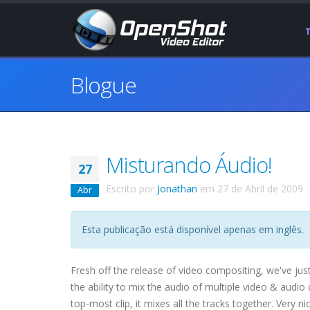
Blogue
Misturando Áudio!
27
Escrito por
Jonathan
em
27 de Abril de 2009
.
Abr
Esta publicação está disponível apenas em inglês.
Fresh off the release of video compositing, we've ju
the ability to mix the audio of multiple video & audio 
top-most clip, it mixes all the tracks together. Very nic