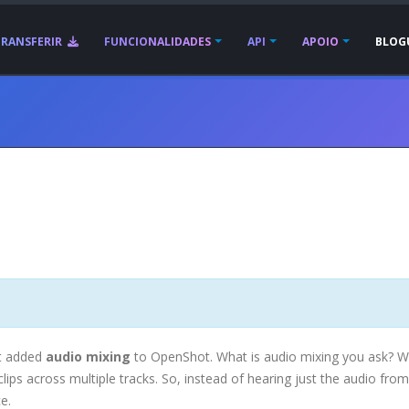
TRANSFERIR
FUNCIONALIDADES
API
APOIO
BLOG
st added
audio mixing
to OpenShot. What is audio mixing you ask? Wel
clips across multiple tracks. So, instead of hearing just the audio from
e.