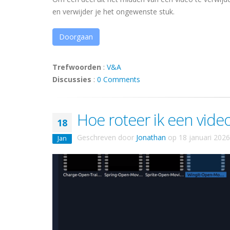
en verwijder je het ongewenste stuk.
Doorgaan
Trefwoorden
:
V&A
Discussies
:
0 Comments
Hoe roteer ik een vide
18
Geschreven door
Jonathan
op
18 januari 2026
Jan