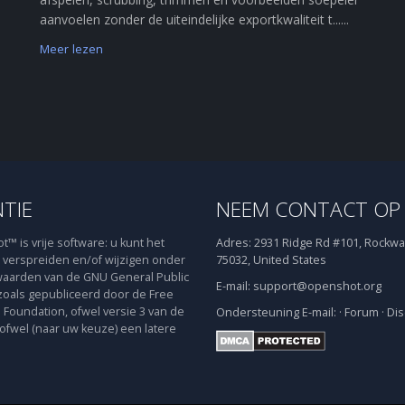
aanvoelen zonder de uiteindelijke exportkwaliteit t......
Meer lezen
NTIE
NEEM CONTACT OP
™ is vrije software: u kunt het
Adres:
2931 Ridge Rd #101, Rockwal
verspreiden en/of wijzigen onder
75032, United States
aarden van de GNU General Public
E-mail:
support@openshot.org
zoals gepubliceerd door de Free
 Foundation, ofwel versie 3 van de
Ondersteuning
E-mail:
·
Forum
·
Dis
 ofwel (naar uw keuze) een latere