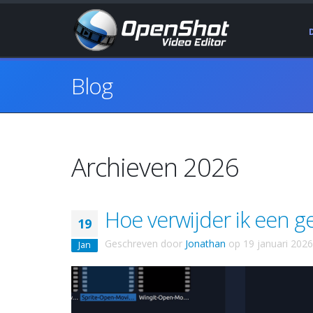
Blog
Archieven 2026
Hoe verwijder ik een g
19
Geschreven door
Jonathan
op
19 januari 2026
Jan