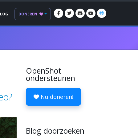
BLOG
DONEREN
OpenShot
ondersteunen
eo?
Nu doneren!
Blog doorzoeken