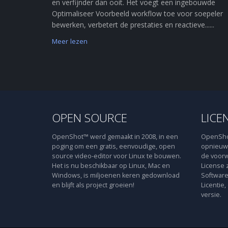
en verfijnder dan ooit. Het voegt een ingebouwde
Optimaliseer Voorbeeld workflow toe voor soepeler
bewerken, verbetert de prestaties en reactieve......
Meer lezen
OPEN SOURCE
LICE
OpenShot™ werd gemaakt in 2008, in een
OpenShot
poging om een gratis, eenvoudige, open
opnieuw 
source video-editor voor Linux te bouwen.
de voorw
Het is nu beschikbaar op Linux, Mac en
License 
Windows, is miljoenen keren gedownload
Software
en blijft als project groeien!
Licentie,
versie.