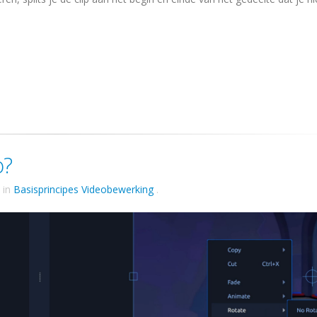
o?
in
Basisprincipes Videobewerking
.