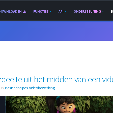
DOWNLOADEN
FUNCTIES
API
ONDERSTEUNING
edeelte uit het midden van een vid
in
Basisprincipes Videobewerking
.