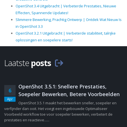
OpenShot 3.4 Uitgebracht | Verbeterde Prestaties, Nieuwe
Effecten, Spannende Updates!
Slimmere Bewerking, Prachtig Ontwerp | Ontdek Wat Nieuw Is
in OpenShot 3.3
OpenShot 3.2.1 Uitgebracht | Verbeterde stabiliteit, talrijke
oplossingen en soepelere starts!
Laatste
posts
OpenShot 3.5.1: Snellere Prestaties,
6
Soepeler Bewerken, Betere Voorbeelden
Apr
OpenShot 3.5.1 maakt het bewerken sneller, soepeler en
verfijnder dan ooit. Het voegt een ingebouwde Optimaliseer
Voorbeeld workflow toe voor soepeler bewerken, verbetert de
prestaties en reactieve......