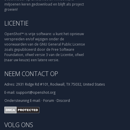
miljoenen keren gedownload en blijft als project
groeien!
LICENTIE
OpenShot™ is vrije software: u kunt het opnieuw
verspreiden en/of wijzigen onder de
voorwaarden van de GNU General Public License
zoals gepubliceerd door de Free Software
Foundation, ofwel versie 3 van de Licentie, ofwel
(naar uw keuze) een latere versie.
NEEM CONTACT OP
Adres:
2931 Ridge Rd #101, Rockwall, TX 75032, United States
E-mail:
support@openshot.org
Ondersteuning
E-mail:
·
Forum
·
Discord
VOLG ONS