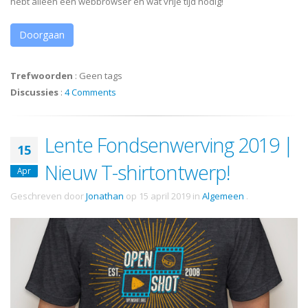
hebt alleen een webbrowser en wat vrije tijd nodig!
Doorgaan
Trefwoorden
:
Geen tags
Discussies
:
4 Comments
Lente Fondsenwerving 2019 |
15
Nieuw T-shirtontwerp!
Apr
Geschreven door
Jonathan
op
15 april 2019
in
Algemeen
.