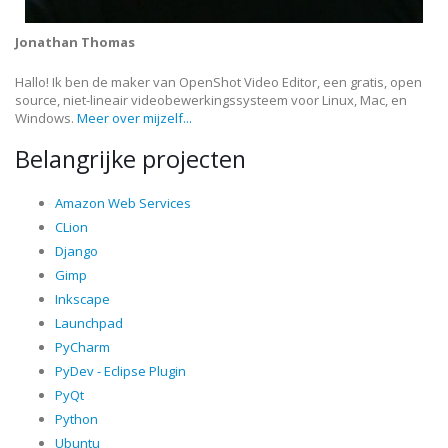
Jonathan Thomas
Hallo! Ik ben de maker van OpenShot Video Editor, een gratis, open
source, niet-lineair videobewerkingssysteem voor Linux, Mac, en
Windows.
Meer over mijzelf...
Belangrijke projecten
Amazon Web Services
CLion
Django
Gimp
Inkscape
Launchpad
PyCharm
PyDev - Eclipse Plugin
PyQt
Python
Ubuntu