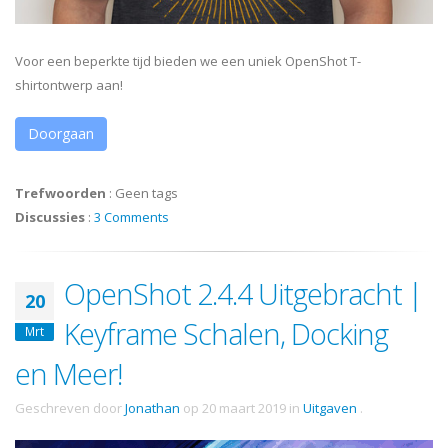
Voor een beperkte tijd bieden we een uniek OpenShot T-
shirtontwerp aan!
Doorgaan
Trefwoorden
:
Geen tags
Discussies
:
3 Comments
OpenShot 2.4.4 Uitgebracht |
20
Keyframe Schalen, Docking
Mrt
en Meer!
Geschreven door
Jonathan
op
20 maart 2019
in
Uitgaven
.