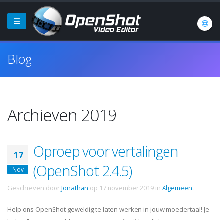
Blog
Archieven 2019
Oproep voor vertalingen
17
(OpenShot 2.4.5)
Nov
Geschreven door
Jonathan
op
17 november 2019
in
Algemeen
.
Help ons OpenShot geweldig te laten werken in jouw moedertaal! Je