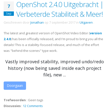
OpenShot 2.4.0 Uitgebracht |
7
Verbeterde Stabiliteit & Meer!
Sep
Geschreven door
Jonathan
op
7 september 2017
in
Uitgaven
.
The latest and greatest version of OpenShot Video Editor (
version
2.4.0
) has been officially released, and I'm proud to bring you all the
details! This is a stability-focused release, and much of the effort
was "behind-the-scenes" type work.
Vastly improved stability, improved undo/redo
history (now being saved inside each project
file), new ...
Doorgaan
Trefwoorden
:
Geen tags
Discussies
:
12 Comments