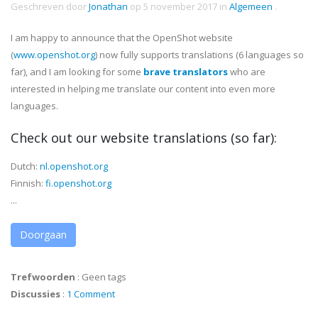
Geschreven door
Jonathan
op
5 november 2017
in
Algemeen
.
I am happy to announce that the OpenShot website
(
www.openshot.org
) now fully supports translations (6 languages so
far), and I am looking for some
brave translators
who are
interested in helping me translate our content into even more
languages.
Check out our website translations
(so far)
:
Dutch:
nl.openshot.org
Finnish:
fi.openshot.org
...
Doorgaan
Trefwoorden
:
Geen tags
Discussies
:
1 Comment