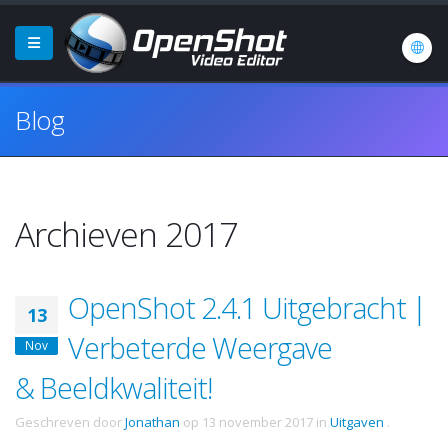
Blog
Archieven 2017
OpenShot 2.4.1 Uitgebracht |
13
Verbeterde Weergave
Nov
& Beeldkwaliteit!
Geschreven door
Jonathan
op
13 november 2017
in
Uitgaven
.