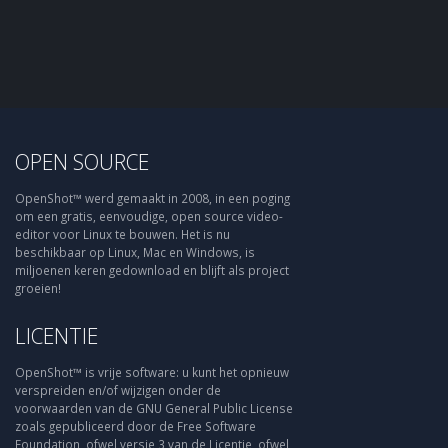
OPEN SOURCE
OpenShot™ werd gemaakt in 2008, in een poging
om een gratis, eenvoudige, open source video-
editor voor Linux te bouwen. Het is nu
beschikbaar op Linux, Mac en Windows, is
miljoenen keren gedownload en blijft als project
groeien!
LICENTIE
OpenShot™ is vrije software: u kunt het opnieuw
verspreiden en/of wijzigen onder de
voorwaarden van de GNU General Public License
zoals gepubliceerd door de Free Software
Foundation, ofwel versie 3 van de Licentie, ofwel