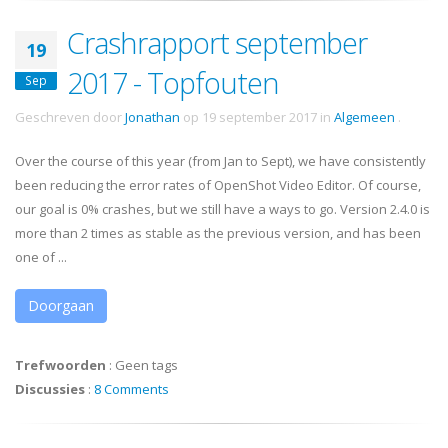
Crashrapport september
19
2017 - Topfouten
Sep
Geschreven door
Jonathan
op
19 september 2017
in
Algemeen
.
Over the course of this year (from Jan to Sept), we have consistently
been reducing the error rates of OpenShot Video Editor. Of course,
our goal is 0% crashes, but we still have a ways to go. Version 2.4.0 is
more than 2 times as stable as the previous version, and has been
one of ...
Doorgaan
Trefwoorden
:
Geen tags
Discussies
:
8 Comments