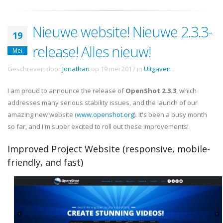
Nieuwe website! Nieuwe 2.3.3-
19
release! Alles nieuw!
Mei
Geschreven door
Jonathan
op
19 mei 2017
in
Uitgaven
.
I am proud to announce the release of
OpenShot 2.3.3
, which
addresses many serious stability issues, and the launch of our
amazing new website (
www.openshot.org
). It's been a busy month
so far, and I'm super excited to roll out these improvements!
Improved Project Website (responsive, mobile-
friendly, and fast)