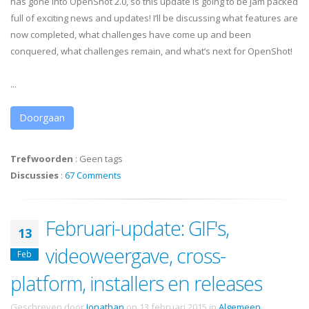
has gone into OpenShot 2.0, so this update is going to be jam packed
full of exciting news and updates! I’ll be discussing what features are
now completed, what challenges have come up and been
conquered, what challenges remain, and what’s next for OpenShot!
...
Doorgaan
Trefwoorden
:
Geen tags
Discussies
:
67 Comments
Februari-update: GIF's,
13
videoweergave, cross-
Feb
platform, installers en releases
Geschreven door
Jonathan
op
13 februari 2015
in
Algemeen
.