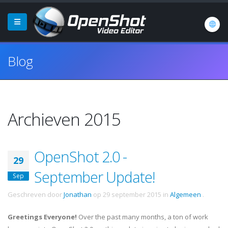
Blog
Archieven 2015
OpenShot 2.0 -
29
September Update!
Sep
Geschreven door
Jonathan
op
29 september 2015
in
Algemeen
.
Greetings Everyone!
Over the past many months, a ton of work