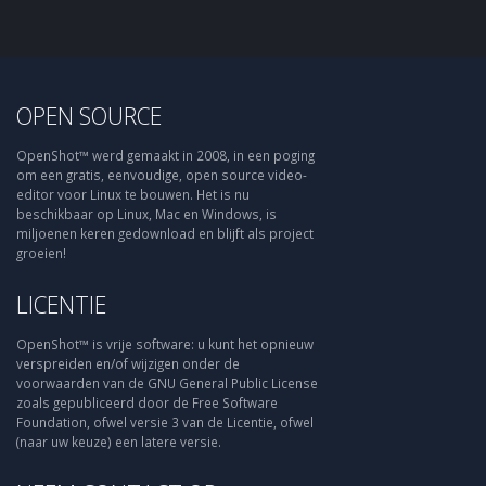
OPEN SOURCE
OpenShot™ werd gemaakt in 2008, in een poging
om een gratis, eenvoudige, open source video-
editor voor Linux te bouwen. Het is nu
beschikbaar op Linux, Mac en Windows, is
miljoenen keren gedownload en blijft als project
groeien!
LICENTIE
OpenShot™ is vrije software: u kunt het opnieuw
verspreiden en/of wijzigen onder de
voorwaarden van de GNU General Public License
zoals gepubliceerd door de Free Software
Foundation, ofwel versie 3 van de Licentie, ofwel
(naar uw keuze) een latere versie.