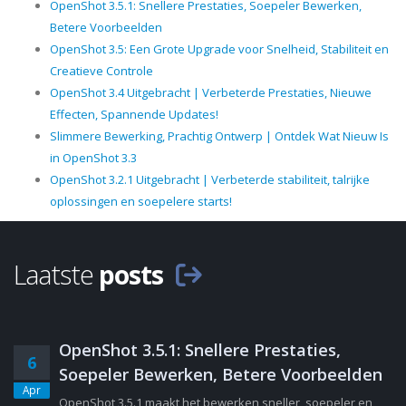
OpenShot 3.5.1: Snellere Prestaties, Soepeler Bewerken,
Betere Voorbeelden
OpenShot 3.5: Een Grote Upgrade voor Snelheid, Stabiliteit en
Creatieve Controle
OpenShot 3.4 Uitgebracht | Verbeterde Prestaties, Nieuwe
Effecten, Spannende Updates!
Slimmere Bewerking, Prachtig Ontwerp | Ontdek Wat Nieuw Is
in OpenShot 3.3
OpenShot 3.2.1 Uitgebracht | Verbeterde stabiliteit, talrijke
oplossingen en soepelere starts!
Laatste
posts
OpenShot 3.5.1: Snellere Prestaties,
6
Soepeler Bewerken, Betere Voorbeelden
Apr
OpenShot 3.5.1 maakt het bewerken sneller, soepeler en