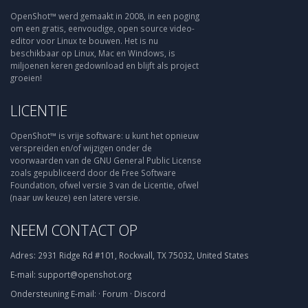
OpenShot™ werd gemaakt in 2008, in een poging
om een gratis, eenvoudige, open source video-
editor voor Linux te bouwen. Het is nu
beschikbaar op Linux, Mac en Windows, is
miljoenen keren gedownload en blijft als project
groeien!
LICENTIE
OpenShot™ is vrije software: u kunt het opnieuw
verspreiden en/of wijzigen onder de
voorwaarden van de GNU General Public License
zoals gepubliceerd door de Free Software
Foundation, ofwel versie 3 van de Licentie, ofwel
(naar uw keuze) een latere versie.
NEEM CONTACT OP
Adres:
2931 Ridge Rd #101, Rockwall, TX 75032, United States
E-mail:
support@openshot.org
Ondersteuning
E-mail:
·
Forum
·
Discord