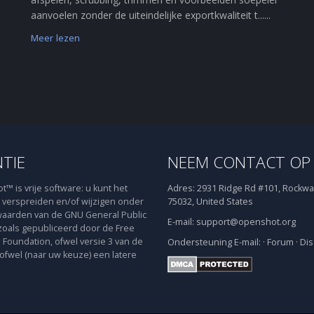
aanvoelen zonder de uiteindelijke exportkwaliteit t......
Meer lezen
NTIE
NEEM CONTACT OP
™ is vrije software: u kunt het
Adres:
2931 Ridge Rd #101, Rockwal
verspreiden en/of wijzigen onder
75032, United States
aarden van de GNU General Public
E-mail:
support@openshot.org
zoals gepubliceerd door de Free
 Foundation, ofwel versie 3 van de
Ondersteuning
E-mail:
·
Forum
·
Dis
 ofwel (naar uw keuze) een latere