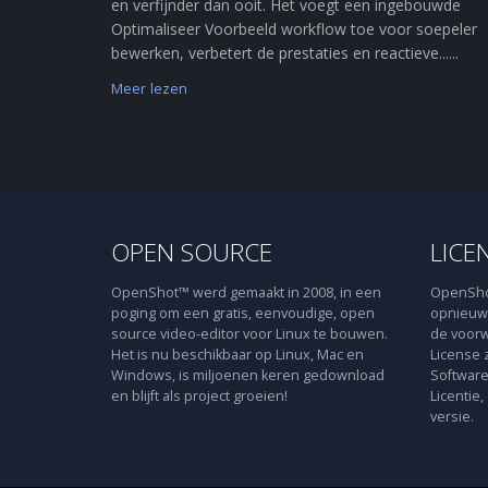
en verfijnder dan ooit. Het voegt een ingebouwde
Optimaliseer Voorbeeld workflow toe voor soepeler
bewerken, verbetert de prestaties en reactieve......
Meer lezen
OPEN SOURCE
LICE
OpenShot™ werd gemaakt in 2008, in een
OpenShot
poging om een gratis, eenvoudige, open
opnieuw 
source video-editor voor Linux te bouwen.
de voorw
Het is nu beschikbaar op Linux, Mac en
License 
Windows, is miljoenen keren gedownload
Software
en blijft als project groeien!
Licentie,
versie.