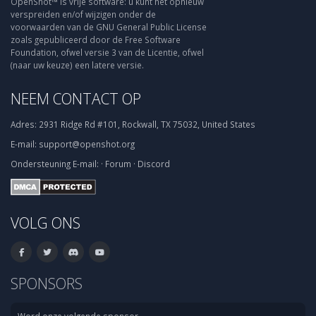
OpenShot™ is vrije software: u kunt het opnieuw
verspreiden en/of wijzigen onder de
voorwaarden van de GNU General Public License
zoals gepubliceerd door de Free Software
Foundation, ofwel versie 3 van de Licentie, ofwel
(naar uw keuze) een latere versie.
NEEM CONTACT OP
Adres:
2931 Ridge Rd #101, Rockwall, TX 75032, United States
E-mail:
support@openshot.org
Ondersteuning
E-mail:
·
Forum
·
Discord
VOLG ONS
SPONSORS
Word onze volgende sponsor.