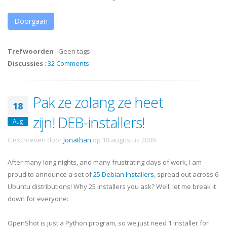
Doorgaan
Trefwoorden
:
Geen tags
Discussies
:
32 Comments
Pak ze zolang ze heet
18
zijn! DEB-installers!
Aug
Geschreven door
Jonathan
op
18 augustus 2009
.
After many long nights, and many frustrating days of work, I am
proud to announce a set of
25 Debian Installers
, spread out across 6
Ubuntu distributions! Why 25 installers you ask? Well, let me break it
down for everyone:
OpenShot is just a Python program, so we just need 1 installer for