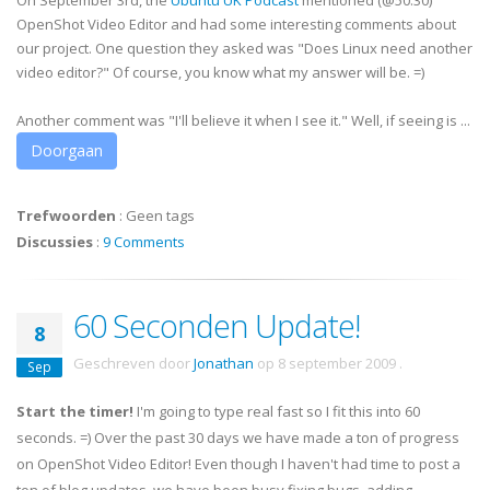
On September 3rd, the
Ubuntu UK Podcast
mentioned (@50:30)
OpenShot Video Editor and had some interesting comments about
our project. One question they asked was "Does Linux need another
video editor?" Of course, you know what my answer will be. =)
Another comment was "I'll believe it when I see it." Well, if seeing is ...
Doorgaan
Trefwoorden
:
Geen tags
Discussies
:
9 Comments
60 Seconden Update!
8
Geschreven door
Jonathan
op
8 september 2009
.
Sep
Start the timer!
I'm going to type real fast so I fit this into 60
seconds. =) Over the past 30 days we have made a ton of progress
on OpenShot Video Editor! Even though I haven't had time to post a