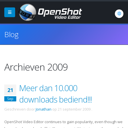
Blog
Archieven 2009
Meer dan 10.000
21
downloads bediend!!!
Sep
Geschreven door
Jonathan
op
21 september 2009
.
OpenShot Video Editor continues to gain popularity, even though we