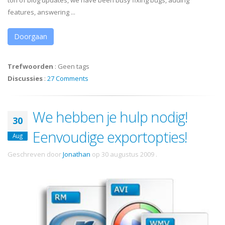
ton of blog updates, we have been busy fixing bugs, adding
features, answering ...
Doorgaan
Trefwoorden
:
Geen tags
Discussies
:
27 Comments
We hebben je hulp nodig!
30
Eenvoudige exportopties!
Aug
Geschreven door
Jonathan
op
30 augustus 2009
.