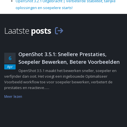
OpenShot 3.2.1 Uitgebracht | Verbeterde stabiliteit, talrijke
oplossingen en soepelere starts!
Laatste
posts
OpenShot 3.5.1: Snellere Prestaties,
6
Soepeler Bewerken, Betere Voorbeelden
Apr
OpenShot 3.5.1 maakt het bewerken sneller, soepeler en
verfijnder dan ooit. Het voegt een ingebouwde Optimaliseer
Voorbeeld workflow toe voor soepeler bewerken, verbetert de
prestaties en reactieve......
Meer lezen