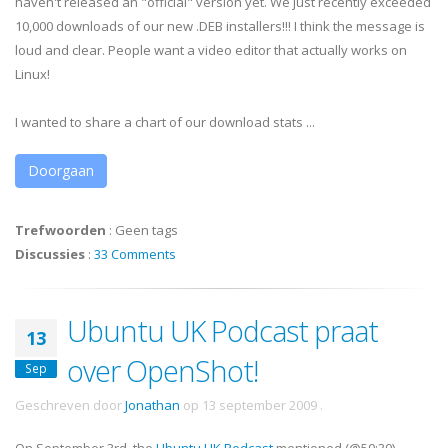
haven't released an "official" version yet. We just recently exceeded
10,000 downloads of our new .DEB installers!!! I think the message is
loud and clear. People want a video editor that actually works on
Linux!
I wanted to share a chart of our download stats ...
Doorgaan
Trefwoorden
:
Geen tags
Discussies
:
33 Comments
Ubuntu UK Podcast praat
13
over OpenShot!
Sep
Geschreven door
Jonathan
op
13 september 2009
.