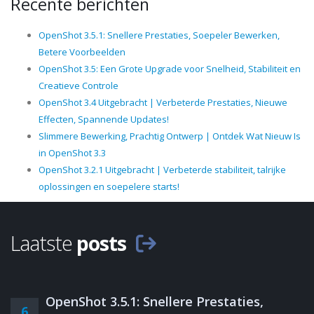
Recente berichten
OpenShot 3.5.1: Snellere Prestaties, Soepeler Bewerken,
Betere Voorbeelden
OpenShot 3.5: Een Grote Upgrade voor Snelheid, Stabiliteit en
Creatieve Controle
OpenShot 3.4 Uitgebracht | Verbeterde Prestaties, Nieuwe
Effecten, Spannende Updates!
Slimmere Bewerking, Prachtig Ontwerp | Ontdek Wat Nieuw Is
in OpenShot 3.3
OpenShot 3.2.1 Uitgebracht | Verbeterde stabiliteit, talrijke
oplossingen en soepelere starts!
Laatste
posts
OpenShot 3.5.1: Snellere Prestaties,
6