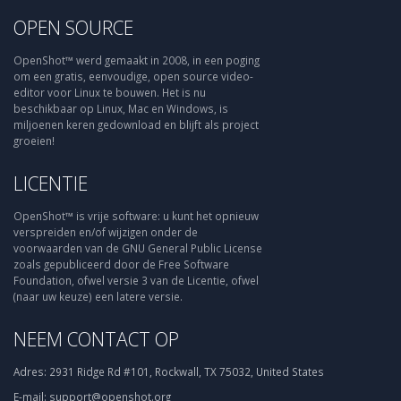
OPEN SOURCE
OpenShot™ werd gemaakt in 2008, in een poging
om een gratis, eenvoudige, open source video-
editor voor Linux te bouwen. Het is nu
beschikbaar op Linux, Mac en Windows, is
miljoenen keren gedownload en blijft als project
groeien!
LICENTIE
OpenShot™ is vrije software: u kunt het opnieuw
verspreiden en/of wijzigen onder de
voorwaarden van de GNU General Public License
zoals gepubliceerd door de Free Software
Foundation, ofwel versie 3 van de Licentie, ofwel
(naar uw keuze) een latere versie.
NEEM CONTACT OP
Adres:
2931 Ridge Rd #101, Rockwall, TX 75032, United States
E-mail:
support@openshot.org