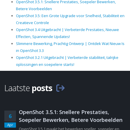
OpenShot 3.5.1: Snellere Prestaties, Soepeler Bewerken,
Betere Voorbeelden
OpenShot 3.5: Een Grote Upgrade voor Snelheid, Stabiliteit en
Creatieve Controle
OpenShot 3.4 Uitgebracht | Verbeterde Prestaties, Nieuwe
Effecten, Spannende Updates!
Slimmere Bewerking, Prachtig Ontwerp | Ontdek Wat Nieuw Is
in OpenShot 3.3
OpenShot 3.2.1 Uitgebracht | Verbeterde stabiliteit, talrijke
oplossingen en soepelere starts!
Laatste
posts
OpenShot 3.5.1: Snellere Prestaties,
6
Soepeler Bewerken, Betere Voorbeelden
Apr
OpenShot 3.5.1 maakt het bewerken sneller, soepeler en