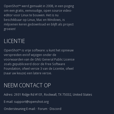
OpenShot™ werd gemaakt in 2008, in een poging
om een gratis, eenvoudige, open source video-
editor voor Linux te bouwen. Het is nu
beschikbaar op Linux, Mac en Windows, is
miljoenen keren gedownload en blijft als project
groeien!
LICENTIE
OpenShot™ is vrije software: u kunt het opnieuw
verspreiden en/of wijzigen onder de
voorwaarden van de GNU General Public License
zoals gepubliceerd door de Free Software
Foundation, ofwel versie 3 van de Licentie, ofwel
(naar uw keuze) een latere versie.
NEEM CONTACT OP
Adres:
2931 Ridge Rd #101, Rockwall, TX 75032, United States
E-mail:
support@openshot.org
Ondersteuning
E-mail:
·
Forum
·
Discord