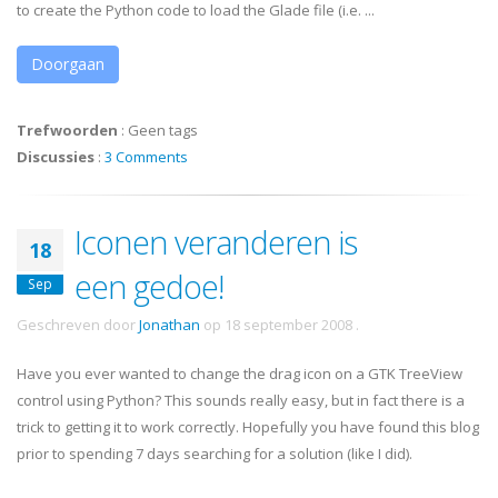
to create the Python code to load the Glade file (i.e. ...
Doorgaan
Trefwoorden
:
Geen tags
Discussies
:
3 Comments
Iconen veranderen is
18
een gedoe!
Sep
Geschreven door
Jonathan
op
18 september 2008
.
Have you ever wanted to change the drag icon on a
GTK
TreeView
control using Python? This sounds really easy, but in fact there is a
trick to getting it to work correctly. Hopefully you have found this blog
prior to spending 7 days searching for a solution (like I did).