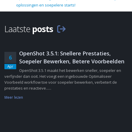
oplossingen en soepelere starts!
Laatste
posts
OpenShot 3.5.1: Snellere Prestaties,
6
Soepeler Bewerken, Betere Voorbeelden
Apr
OpenShot 3.5.1 maakt het bewerken sneller, soepeler en
verfijnder dan ooit. Het voegt een ingebouwde Optimaliseer
Voorbeeld workflow toe voor soepeler bewerken, verbetert de
prestaties en reactieve......
Meer lezen