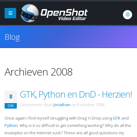
Blog
Archieven 2008
GTK, Python en DnD - Herzien!
8
Geschreven door
Jonathan
op
8 oktober 2008
.
Okt
Once again I find myself struggling with Drag 'n Drop using
GTK
and
Python
. Why is it so difficult to get something working? Why do all the
examples on the Internet suck? These are all good questions my