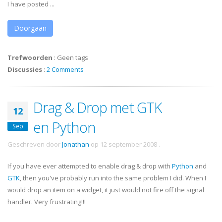
I have posted ...
Doorgaan
Trefwoorden
:
Geen tags
Discussies
:
2 Comments
Drag & Drop met GTK
12
en Python
Sep
Geschreven door
Jonathan
op
12 september 2008
.
If you have ever attempted to enable drag & drop with
Python
and
GTK
, then you've probably run into the same problem I did. When I
would drop an item on a widget, it just would not fire off the signal
handler. Very frustrating!!!