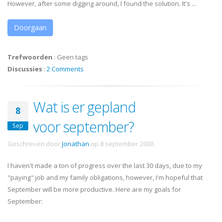
However, after some digging around, I found the solution. It's ...
Doorgaan
Trefwoorden
:
Geen tags
Discussies
:
2 Comments
Wat is er gepland
8
voor september?
Sep
Geschreven door
Jonathan
op
8 september 2008
.
I haven't made a ton of progress over the last 30 days, due to my
"paying" job and my family obligations, however, I'm hopeful that
September will be more productive. Here are my goals for
September: